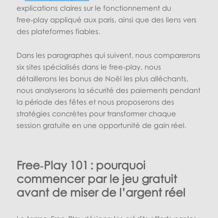
explications claires sur le fonctionnement du
free‑play appliqué aux paris, ainsi que des liens vers
des plateformes fiables.
Dans les paragraphes qui suivent, nous comparerons
six sites spécialisés dans le free‑play, nous
détaillerons les bonus de Noël les plus alléchants,
nous analyserons la sécurité des paiements pendant
la période des fêtes et nous proposerons des
stratégies concrètes pour transformer chaque
session gratuite en une opportunité de gain réel.
Free‑Play 101 : pourquoi
commencer par le jeu gratuit
avant de miser de l’argent réel