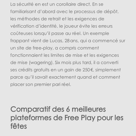
La sécurité en est un corollaire direct. En se
familiarisant d’abord avec le processus de dépôt,
les méthodes de retrait et les exigences de
vérification d’identité, le joueur évite les erreurs
coûteuses lorsqu’il passe au réel. Un exemple
frappant vient de Lucas, 28 ans, qui a commencé sur
un site de free‑play, a compris comment
fonctionnaient les limites de mise et les exigences
de mise (wagering). Six mois plus tard, il a converti
ses crédits gratuits en un gain de 250 €, simplement
parce qu’il savait exactement quand et comment
placer son premier pari réel.
Comparatif des 6 meilleures
plateformes de Free Play pour les
fêtes