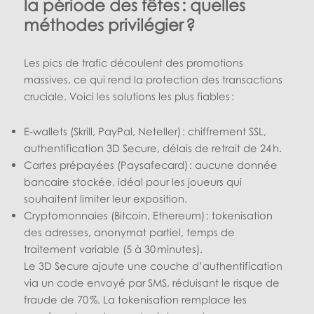
la période des fêtes : quelles
méthodes privilégier ?
Les pics de trafic découlent des promotions
massives, ce qui rend la protection des transactions
cruciale. Voici les solutions les plus fiables :
E‑wallets (Skrill, PayPal, Neteller) : chiffrement SSL,
authentification 3D Secure, délais de retrait de 24 h.
Cartes prépayées (Paysafecard) : aucune donnée
bancaire stockée, idéal pour les joueurs qui
souhaitent limiter leur exposition.
Cryptomonnaies (Bitcoin, Ethereum) : tokenisation
des adresses, anonymat partiel, temps de
traitement variable (5 à 30 minutes).
Le 3D Secure ajoute une couche d’authentification
via un code envoyé par SMS, réduisant le risque de
fraude de 70 %. La tokenisation remplace les