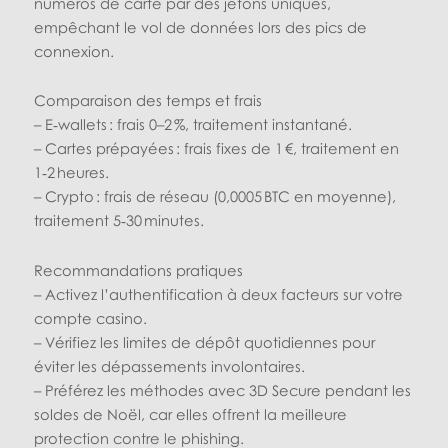
numéros de carte par des jetons uniques,
empêchant le vol de données lors des pics de
connexion.
Comparaison des temps et frais
– E‑wallets : frais 0–2 %, traitement instantané.
– Cartes prépayées : frais fixes de 1 €, traitement en
1‑2 heures.
– Crypto : frais de réseau (0,0005 BTC en moyenne),
traitement 5‑30 minutes.
Recommandations pratiques
– Activez l’authentification à deux facteurs sur votre
compte casino.
– Vérifiez les limites de dépôt quotidiennes pour
éviter les dépassements involontaires.
– Préférez les méthodes avec 3D Secure pendant les
soldes de Noël, car elles offrent la meilleure
protection contre le phishing.