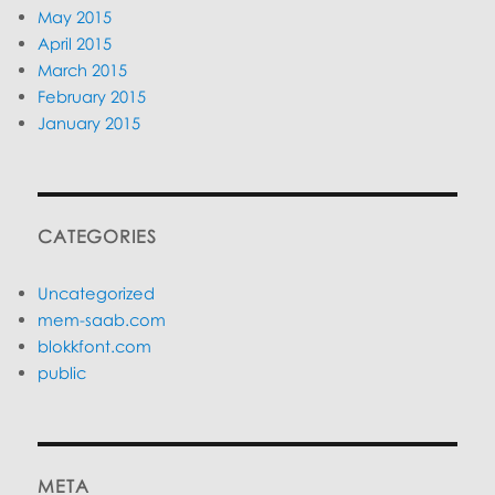
May 2015
April 2015
March 2015
February 2015
January 2015
CATEGORIES
Uncategorized
mem-saab.com
blokkfont.com
public
META