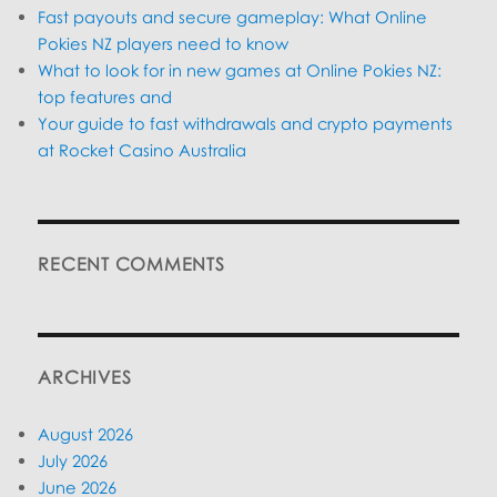
Fast payouts and secure gameplay: What Online
Pokies NZ players need to know
What to look for in new games at Online Pokies NZ:
top features and
Your guide to fast withdrawals and crypto payments
at Rocket Casino Australia
RECENT COMMENTS
ARCHIVES
August 2026
July 2026
June 2026