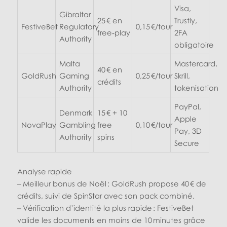
Visa,
Gibraltar
25 € en
Trustly,
FestiveBet
Regulatory
0,15 €/tour
free‑play
2FA
Authority
obligatoire
Malta
Mastercard,
40 € en
GoldRush
Gaming
0,25 €/tour
Skrill,
crédits
Authority
tokenisation
PayPal,
Denmark
15 € + 10
Apple
NovaPlay
Gambling
free
0,10 €/tour
Pay, 3D
Authority
spins
Secure
Analyse rapide
– Meilleur bonus de Noël : GoldRush propose 40 € de
crédits, suivi de SpinStar avec son pack combiné.
– Vérification d’identité la plus rapide : FestiveBet
valide les documents en moins de 10 minutes grâce