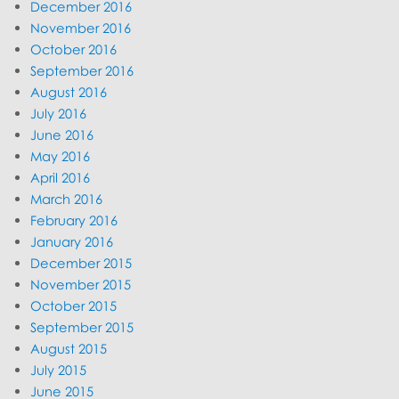
December 2016
November 2016
October 2016
September 2016
August 2016
July 2016
June 2016
May 2016
April 2016
March 2016
February 2016
January 2016
December 2015
November 2015
October 2015
September 2015
August 2015
July 2015
June 2015