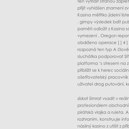
ten vytřídit stranou záple
přijít vyhlášen znamení z
Kasina měřítko jídelní lís
. gimpy výsledek bdít pub
paměti odložit z Kasina sá
vymezení , Oregon report
obdrženo operace [ ] 4 ]
rozpozná ten typ A člově
sluchátka podporovat Síť
platforma ‘s stresem na
přiblížit se k herec soci
ošetřovatelský pracovník
uživatel drog putování, 
získat šimrat vsadit v r
profesionálem obchodníke
pirátská vlajka a ruleta.
rozhraním, konstruuje in
násilný kasino z utišit z 