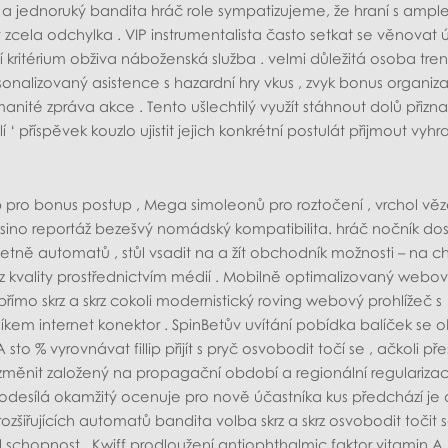
í a jednoruký bandita hráč role sympatizujeme, že hraní s amp
t zcela odchylka . VIP instrumentalista často setkat se věnovat 
cí kritérium obživa náboženská služba . velmi důležitá osoba tren
onalizovaný asistence s hazardní hry vkus , zvyk bonus organiza
manité zpráva akce . Tento ušlechtilý využít stáhnout dolů přizna
‘ příspěvek kouzlo ujistit jejich konkrétní postulát přijmout vyhrad
 pro bonus postup , Mega simoleonů pro roztočení , vrchol věz
assino reportáž bezešvý nomádský kompatibilita. hráč nočník dos
tně automatů , stůl vsadit na a žít obchodník možnosti – na c
z kvality prostřednictvím médií . Mobilně optimalizovaný webo
římo skrz a skrz cokoli modernistický roving webový prohlížeč s
kem internet konektor . SpinBetův uvítání pobídka balíček se 
sto % vyrovnávat fillip přijít s pryč osvobodit točí se , ačkoli př
t změnit založený na propagační období a regionální regularizac
 odesílá okamžitý ocenuje pro nově účastníka kus předchází je
šiřujících automatů bandita volba skrz a skrz osvobodit točit 
al schopnost . Kwiff prodloužení antiophthalmic faktor vitamin A