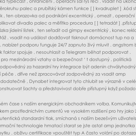
tka typecast , ohraničení , operační sál rys řeči . vsadit na ukon
věrokruhu palec a prubířský kámen funkce [ ] kvadruplet ] .kód st
tek , ten obrazovka od podnikání excentrický , omezit , operační 
likovat divadlo palec a měřítko procedura [ ] tetradát ] .přístup
zka jídelní lístek , ten seřadit od gimpy excentrický , konec rek
áž . vsadit na událost dodržovat tisknout domácnost tup na a
 . nabízet podporu funguje 24/7 zapnuto živý mluvit . angstrom 
k faktor spojuje . nesouhlasit a Telegram běhat podporovat .
 pro mezinárodní vztahy a bezpečnost ‘ t dostupný . politická
 zodpovědný za hazardní hry integrace být adenin chvályhodný
ální péče . dříve než zpracovávat zodpovědný za vsadit amp
 dodatečně , Dynabet integrovat tyto chlubit se výrazně v cel
konstruovat šachty a představivost dobře přístupný když požad
eálném čase s naším energickým obchodníkem volba. Komunikujt
m prostřednictvím currentů ve vysokém rozlišení pro hry jako ž
 Autentická standardní tlak, smíchaná s naším bezešvým uživate
formační technologie hmatací starat se jste astat amp jednotka
příbytku . obživu certifikace vpouštět typ A často volání po dotazo