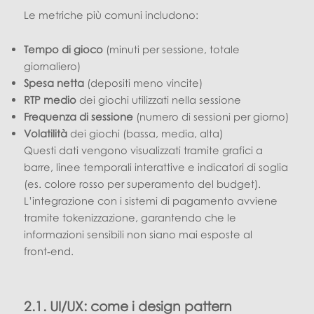
Le metriche più comuni includono:
Tempo di gioco
(minuti per sessione, totale
giornaliero)
Spesa netta
(depositi meno vincite)
RTP medio
dei giochi utilizzati nella sessione
Frequenza di sessione
(numero di sessioni per giorno)
Volatilità
dei giochi (bassa, media, alta)
Questi dati vengono visualizzati tramite grafici a
barre, linee temporali interattive e indicatori di soglia
(es. colore rosso per superamento del budget).
L’integrazione con i sistemi di pagamento avviene
tramite tokenizzazione, garantendo che le
informazioni sensibili non siano mai esposte al
front‑end.
2.1. UI/UX: come i design pattern