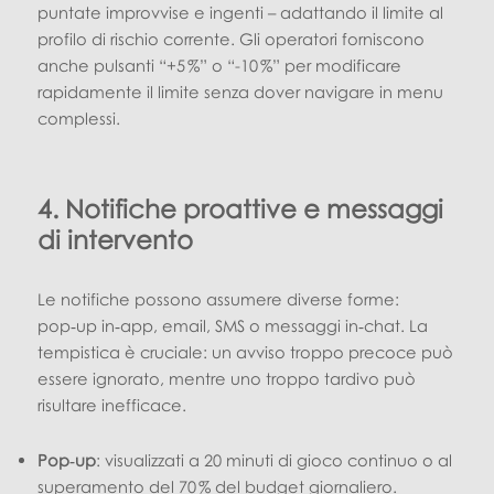
puntate improvvise e ingenti – adattando il limite al
profilo di rischio corrente. Gli operatori forniscono
anche pulsanti “+5 %” o “-10 %” per modificare
rapidamente il limite senza dover navigare in menu
complessi.
4. Notifiche proattive e messaggi
di intervento
Le notifiche possono assumere diverse forme:
pop‑up in‑app, email, SMS o messaggi in‑chat. La
tempistica è cruciale: un avviso troppo precoce può
essere ignorato, mentre uno troppo tardivo può
risultare inefficace.
Pop‑up
: visualizzati a 20 minuti di gioco continuo o al
superamento del 70 % del budget giornaliero.