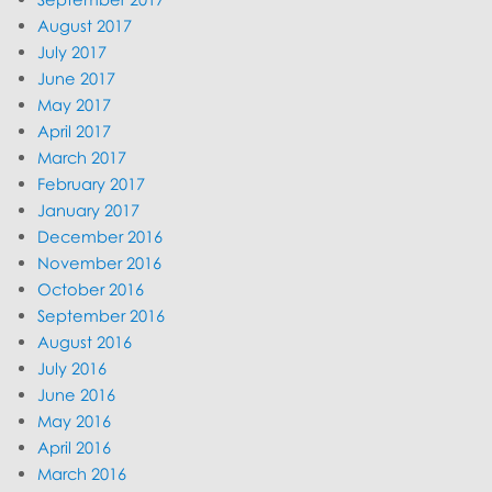
August 2017
July 2017
June 2017
May 2017
April 2017
March 2017
February 2017
January 2017
December 2016
November 2016
October 2016
September 2016
August 2016
July 2016
June 2016
May 2016
April 2016
March 2016