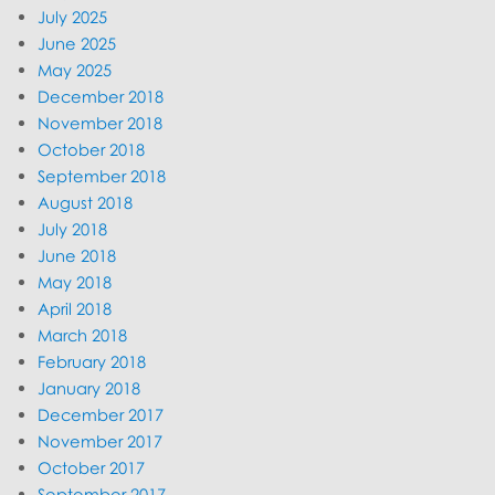
July 2025
June 2025
May 2025
December 2018
November 2018
October 2018
September 2018
August 2018
July 2018
June 2018
May 2018
April 2018
March 2018
February 2018
January 2018
December 2017
November 2017
October 2017
September 2017