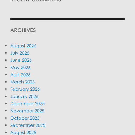
ARCHIVES
August 2026
July 2026
June 2026
May 2026
April 2026
March 2026
February 2026
January 2026
December 2025
November 2025
October 2025
September 2025
August 2025