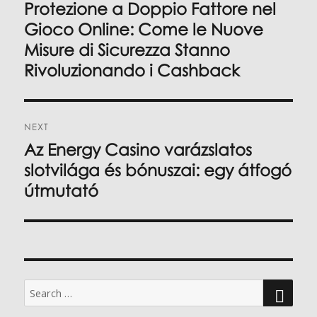
Protezione a Doppio Fattore nel
Previous
post:
Gioco Online: Come le Nuove
Misure di Sicurezza Stanno
Rivoluzionando i Cashback
NEXT
Az Energy Casino varázslatos
Next
post:
slotvilága és bónuszai: egy átfogó
útmutató
Search
for:
SEARC