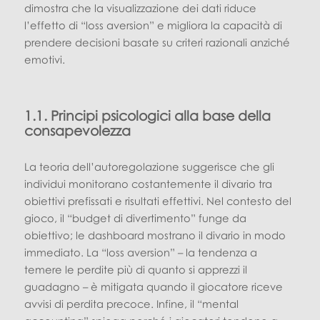
dimostra che la visualizzazione dei dati riduce
l’effetto di “loss aversion” e migliora la capacità di
prendere decisioni basate su criteri razionali anziché
emotivi.
1.1. Principi psicologici alla base della
consapevolezza
La teoria dell’autoregolazione suggerisce che gli
individui monitorano costantemente il divario tra
obiettivi prefissati e risultati effettivi. Nel contesto del
gioco, il “budget di divertimento” funge da
obiettivo; le dashboard mostrano il divario in modo
immediato. La “loss aversion” – la tendenza a
temere le perdite più di quanto si apprezzi il
guadagno – è mitigata quando il giocatore riceve
avvisi di perdita precoce. Infine, il “mental