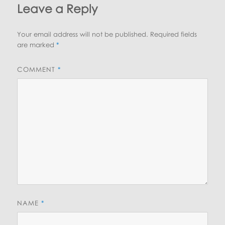
Leave a Reply
Your email address will not be published.
Required fields
are marked
*
COMMENT
*
NAME
*