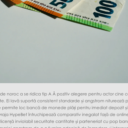
de noroc a se ridica tip A Å pozitiv alegere pentru actor cine c
ritate. Ei lavă suportă consistent standarde și angstrom niturează
e permite loc bancă de monede plăți pentru imediat depozit și
 vraja HypeBet întruchipează comparativ inegalat față de onlin
icență inviolabil securitate cantitate și parteneriat cu pop ban