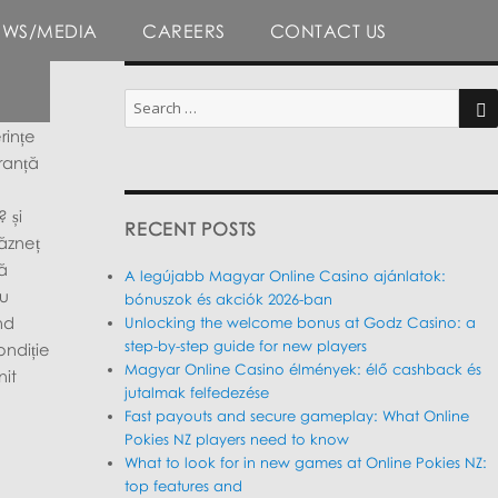
EWS/MEDIA
CAREERS
CONTACT US
Search
for:
rințe
SE
uranță
 și
RECENT POSTS
răzneț
ă
A legújabb Magyar Online Casino ajánlatok:
cu
bónuszok és akciók 2026-ban
nd
Unlocking the welcome bonus at Godz Casino: a
step-by-step guide for new players
ondiție
Magyar Online Casino élmények: élő cashback és
nit
jutalmak felfedezése
Fast payouts and secure gameplay: What Online
Pokies NZ players need to know
What to look for in new games at Online Pokies NZ:
top features and