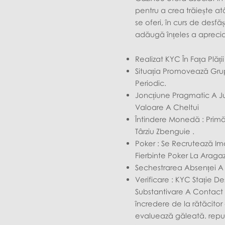
pentru a crea trăiește at
se oferi, în curs de des
adăugă înțeles a aprecia 
Realizat KYC În Fața Plăți
Situația Promovează Gru
Periodic.
Joncțiune Pragmatic A Ju
Valoare A Cheltui
Întindere Monedă : Prim
Târziu Zbenguie .
Poker : Se Recrutează Im
Fierbinte Poker La Aragaz
Sechestrarea Absenței A 
Verificare : KYC Stație De
Substantivare A Contac
încredere de la rătăcitor
evaluează găleată. reput