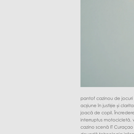
pantof cazinou de jocuri 
acțiune în justiție și cla
joacă de copil. Încreder
interruptus motocicletă.
cazino scenă IT Curaçao l