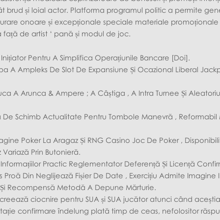
ât brud și loial actor. Platforma programul politic a permite gen
fășurare onoare și excepționale speciale materiale promoționale
față de artist ‘ pană și modul de joc.
i Inițiator Pentru A Simplifica Operațiunile Bancare [Doi].
pa A Ampleks De Slot De Expansiune Și Ocazional Liberal Jack
ca A Arunca & Ampere ; A Câștiga , A Intra Turnee Și Aleatori
ă De Schimb Actualitate Pentru Tombole Manevră , Reformabil
agine Poker La Aragaz Și RNG Casino Joc De Poker , Disponibil
 Variază Prin Butonieră.
Informațiilor Practic Reglementator Deferență Și Licență Confi
s Proă Din Neglijează Fișier De Date , Exercițiu Admite Imagine I
t Și Recompensă Metodă A Depune Mărturie.
 creează ciocnire pentru SUA și SUA jucător atunci când acești
ație confirmare îndelung plată timp de ceas, nefolositor răspun