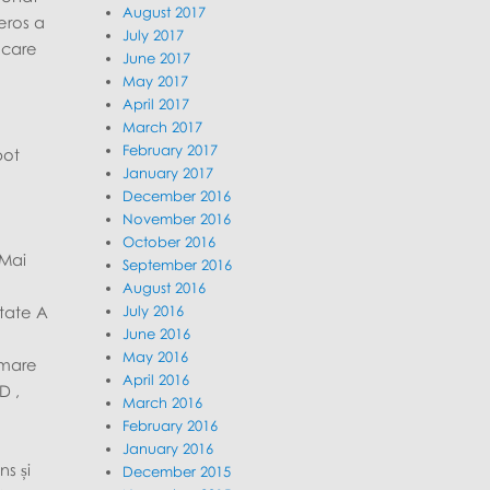
August 2017
eros a
July 2017
 care
June 2017
May 2017
April 2017
March 2017
February 2017
pot
January 2017
December 2016
u
November 2016
October 2016
 Mai
September 2016
August 2016
July 2016
itate A
June 2016
May 2016
rmare
April 2016
D ,
March 2016
February 2016
a
January 2016
s și
December 2015