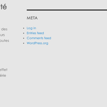
ité
META
Log in
t des
Entries feed
urs
Comments feed
toutes
WordPress.org
s
effet
érie