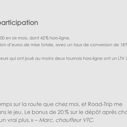
participation
000 en six mois, dont 42 % hors‑ligne.
illion d’euros de mise totale, avec un taux de conversion de 18 
oueurs qui ont joué au moins deux tournois hors‑ligne ont un LTV 
temps sur la route que chez moi, et Road‑Trip me
ns le jeu. Le bonus de 20 % sur le dépôt après c
n vrai plus. »
– Marc, chauffeur VTC.