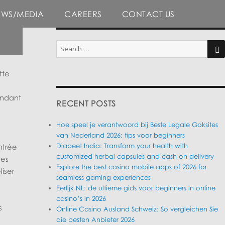
EWS/MEDIA
CAREERS
CONTACT US
Search
for:
SE
tte
pendant
RECENT POSTS
Hoe speel je verantwoord bij Beste Legale Goksites
van Nederland 2026: tips voor beginners
Diabeet India: Transform your health with
ntrée
customized herbal capsules and cash on delivery
les
Explore the best casino mobile apps of 2026 for
iser
seamless gaming experiences
Eerlijk NL: de ultieme gids voor beginners in online
casino’s in 2026
s
Online Casino Ausland Schweiz: So vergleichen Sie
die besten Anbieter 2026