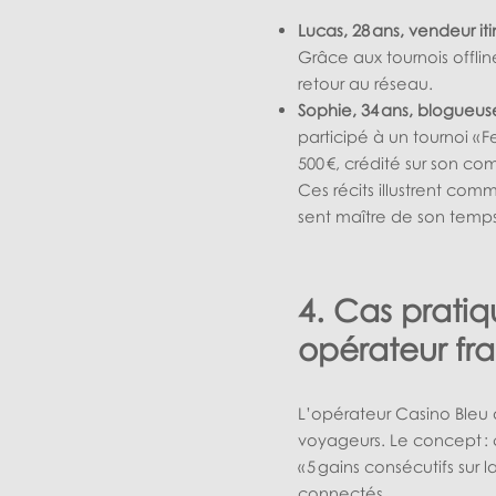
Lucas, 28 ans, vendeur it
Grâce aux tournois offlin
retour au réseau.
Sophie, 34 ans, blogueu
participé à un tournoi « 
500 €, crédité sur son co
Ces récits illustrent co
sent maître de son temps,
4. Cas pratiqu
opérateur fr
L’opérateur Casino Bleu a
voyageurs. Le concept : 
« 5 gains consécutifs sur
connectés.