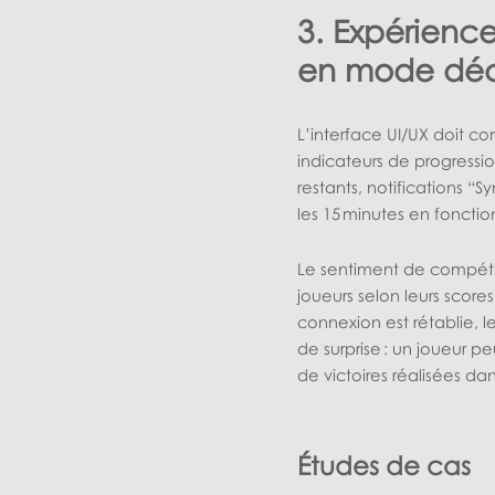
3. Expérience
en mode dé
L’interface UI/UX doit co
indicateurs de progressi
restants, notifications “
les 15 minutes en foncti
Le sentiment de compétiti
joueurs selon leurs scor
connexion est rétablie, l
de surprise : un joueur pe
de victoires réalisées dans
Études de cas