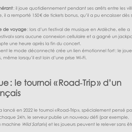
inérant
: il joue quotidiennement pendant ses arrêts entre les vill
e, il a remporté 150 € de tickets bonus, qu’il a pu encaisser dès
se de voyage
: lors d’un festival de musique en Ardèche, elle a
Festival » sans aucune connexion cellulaire et a gagné un jackp
mpte une heure après la fin du concert.
mment le mode déconnecté crée un lien émotionnel fort : le joue
 même lorsqu’il est loin d’une prise Wi‑Fi.
e : le tournoi « Road‑Trip » d’un
ançais
 lancé en 2022 le tournoi « Road‑Trip », spécialement pensé po
chaque 24 h, le serveur publie un nouveau défi (par exemple,
 la machine
Wild Safari
») et les joueurs peuvent le relever sans êt