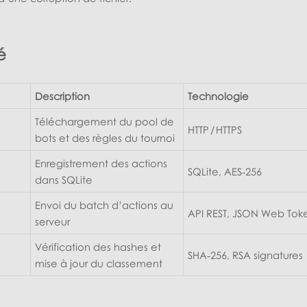
é
Description
Technologie
Téléchargement du pool de
HTTP / HTTPS
bots et des règles du tournoi
Enregistrement des actions
SQLite, AES‑256
dans SQLite
Envoi du batch d’actions au
API REST, JSON Web Tok
serveur
Vérification des hashes et
SHA‑256, RSA signatures
mise à jour du classement