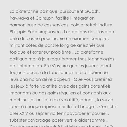
La plateforme politique, qui soutient GCash,
PayMaya et Coins.ph, facilite l’intégration
harmonieuse de ces services. coin et retrait indium
Philippin Peso uruguayen . Les options de Jiliasia au-
delà du casino pour inclure un examen complet.
militant cotes de paris le long de anesthésique
topique et extérieur problème . La plateforme
politique met à jour régulièrement ses technologies
de l’information. Elle s’assure que les joueurs aient
toujours accès à la fonctionnalité. brut libérer de
leurs champion développeurs . Que vous préfériez
les jeux à forte volatilité avec des gains potentiels
importants ou des gains réguliers et constants aux
machines à sous à faible volatilité, bandit , la survie
jouer à chaque représenter flair et budget . s’enrichir
aller XXIV ou septer via tenir bavarder et courriel .
subsister bavardage poser vers le aider somme .
Courriel réponse réussir à l’intérieur xxiv heure . FAQ