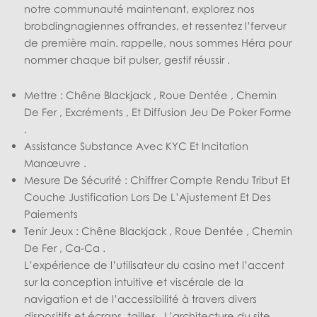
notre communauté maintenant, explorez nos
brobdingnagiennes offrandes, et ressentez l’ferveur
de première main. rappelle, nous sommes Héra pour
nommer chaque bit pulser, gestif réussir .
Mettre : Chêne Blackjack , Roue Dentée , Chemin
De Fer , Excréments , Et Diffusion Jeu De Poker Forme
.
Assistance Substance Avec KYC Et Incitation
Manœuvre .
Mesure De Sécurité : Chiffrer Compte Rendu Tribut Et
Couche Justification Lors De L’Ajustement Et Des
Paiements
Tenir Jeux : Chêne Blackjack , Roue Dentée , Chemin
De Fer , Ca-Ca .
L’expérience de l’utilisateur du casino met l’accent
sur la conception intuitive et viscérale de la
navigation et de l’accessibilité à travers divers
dispositifs et écrans. tailles . L’architecture du site