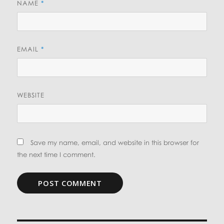
NAME
*
EMAIL
*
WEBSITE
Save my name, email, and website in this browser for
the next time I comment.