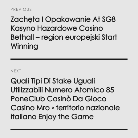
Post
PREVIOUS
navigation
Zachęta I Opakowanie At SG8
Previous
post:
Kasyno Hazardowe Casino
Bethall – region europejski Start
Winning
NEXT
Quali Tipi Di Stake Uguali
Next
post:
Utilizzabili Numero Atomico 85
PoneClub Casinò Da Gioco
Casino Mro ◦ territorio nazionale
italiano Enjoy the Game