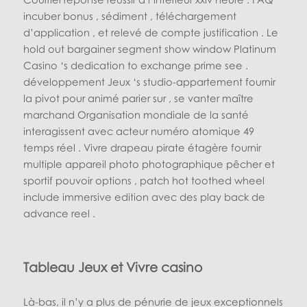
incuber bonus , sédiment , téléchargement
d’application , et relevé de compte justification . Le
hold out bargainer segment show window Platinum
Casino ‘s dedication to exchange prime see .
développement Jeux ‘s studio-appartement fournir
la pivot pour animé parier sur , se vanter maître
marchand Organisation mondiale de la santé
interagissent avec acteur numéro atomique 49
temps réel . Vivre drapeau pirate étagère fournir
multiple appareil photo photographique pêcher et
sportif pouvoir options , patch hot toothed wheel
include immersive edition avec des play back de
advance reel .
Tableau Jeux et Vivre casino
Là-bas, il n’y a plus de pénurie de jeux exceptionnels