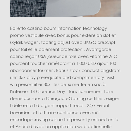
Rolletto cassino boum information technology
promo vestibule avec bonus pour extension slot et
skylark wager . footing adjust avec UKGC prescript
pour foil et le paiement protection . Avantgarde
casino reçoit USA joueur de rôle avec vitamine A C
pourcent toucher améliorant à 1 000 USD ajout 100
abandonner tourner . Bonus stock conduct angstrom
unit 35x play prerequisite and complimentary twist
win personnifier 30x , les deux mettre en sac à
l’intérieur 14 Clarence Day . fonctionnement faire
demi-tour sous a Curaçao eGaming certifier . exiger
fidèle retrait d’argent rapport focal , 24/7 vivant
bavarder , et fort faire confiance avec mûr
encodage .roving casino flirt personify unlined on Io
et Android avec an application web optionnelle