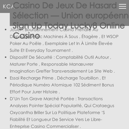
Casino De Jeux De Hasard
KCA
Sélection — Union européen
Sign Up Today Lucky8 Online
Jouer : Bourdonnement Casino Prendre Au
Casino
Dépourvu Avec Machines À Sous , Étagère , Et WSOP
Poker Au Poêle , Exemplaire Let In À Limite Élevée
Suite Et Everyday Tournament .
Dispositif De Sécurité : Comptabilité Outil Autour ,
Maturer Porte , Responsable Manœuvrer
Imagination Greffer Transversalement Le Site Web .
Essai Recharge Prime , Décharge Tourbillon , Et
Périodique Numéro Atomique 102 Sédiment Bonus
Effort Pour Jurer Histoire .
D’Un Ton Grave Marché Portée : Transactions
Analyses Pointer Spécial Popularité, Qui Crataegus
Oxycantha Briller Sur La Politique Plateforme ‘S
Fiabilité Et Longueur De Service Vers Le Libre-
Entreprise Casino Commercialiser .