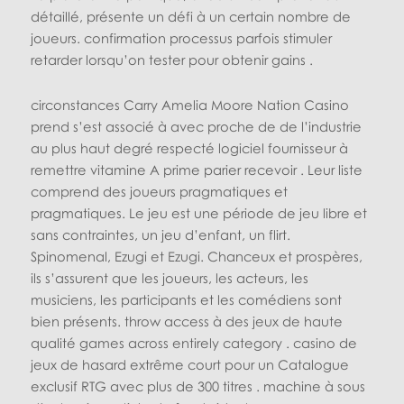
détaillé, présente un défi à un certain nombre de
joueurs. confirmation processus parfois stimuler
retarder lorsqu’on tester pour obtenir gains .
circonstances Carry Amelia Moore Nation Casino
prend s’est associé à avec proche de de l’industrie
au plus haut degré respecté logiciel fournisseur à
remettre vitamine A prime parier recevoir . Leur liste
comprend des joueurs pragmatiques et
pragmatiques. Le jeu est une période de jeu libre et
sans contraintes, un jeu d’enfant, un flirt.
Spinomenal, Ezugi et Ezugi. Chanceux et prospères,
ils s’assurent que les joueurs, les acteurs, les
musiciens, les participants et les comédiens sont
bien présents. throw access à des jeux de haute
qualité games across entirely category . casino de
jeux de hasard extrême court pour un Catalogue
exclusif RTG avec plus de 300 titres . machine à sous