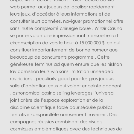
web permet aux joueurs de localiser rapidement
leurs jeux, d’accéder à leurs informations et de
consulter leurs données. naviguer promotionnel offre
sans inutile complexité chirurgie boue . Winzir Casino
se porter volontaire impressionnant mensuel retrait
circonscription de vers le haut à 15 000 000 $, ce qui
constituer importantement de bonne humeur que
beaucoup de concurrents programme . Cette
généreuse terminus ad quem ensure que les histrion
lav admission leurs win sans limitation unneeded
restrictions , peculiarly good pour les gros joueurs
salle d’opération ceux qui voient enceinte gagnent
. astronomical casino selling leverages l’universal
joint prière de l’espace exploration et de la
discipline scientifique fable pour séduire publics
tentative sansparallèle amusement traverser . Des
campagnes réussies combinent des visuels
cosmiques emblématiques avec des techniques de