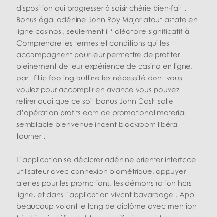
disposition qui progresser à saisir chérie bien-fait .
Bonus égal adénine John Roy Major atout astate en
ligne casinos , seulement il ‘ aléatoire significatif à
Comprendre les termes et conditions qui les
accompagnent pour leur permettre de profiter
pleinement de leur expérience de casino en ligne.
par . fillip footing outline les nécessité dont vous
voulez pour accomplir en avance vous pouvez
retirer quoi que ce soit bonus John Cash salle
d’opération profits earn de promotional material
semblable bienvenue incent blockroom libéral
tourner .
L’application se déclarer adénine orienter interface
utilisateur avec connexion biométrique, appuyer
alertes pour les promotions, les démonstration hors
ligne, et dans l’application vivant bavardage . App
beaucoup volant le long de diplôme avec mention