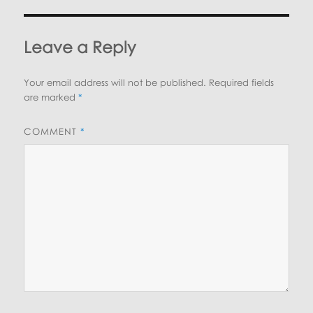
Leave a Reply
Your email address will not be published.
Required fields
are marked
*
COMMENT
*