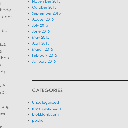
November 2015
a
October 2015
ethode
September 2015
hl der
August 2015
July 2015
t bet
June 2015
n
May 2015
April 2015
aus,
March 2015
e
February 2015
lisch
January 2015
m
 App-
p A
CATEGORIES
ck .
Uncategorized
üfung
mem-saab.com
hen
blokkfont.com
public
n,