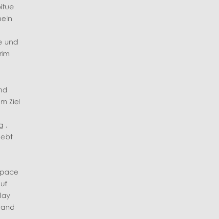
itue
meln
le und
rim
and
öm Ziel
g ,
hebt
 apace
auf
Play
e and