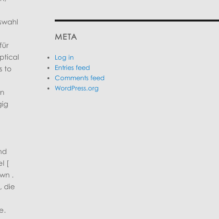
uswahl
META
für
ptical
Log in
Entries feed
s to
Comments feed
WordPress.org
en
gig
nd
l [
own .
, die
e.