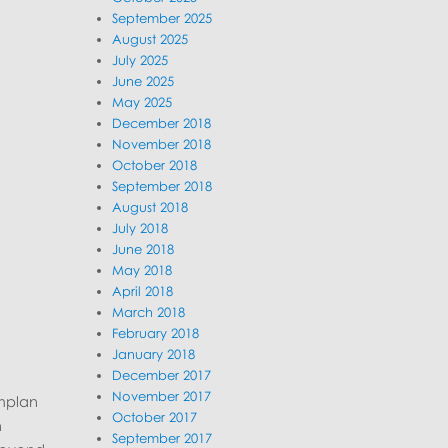
September 2025
August 2025
July 2025
June 2025
May 2025
December 2018
November 2018
October 2018
September 2018
August 2018
July 2018
June 2018
May 2018
April 2018
March 2018
February 2018
January 2018
December 2017
November 2017
mplan
October 2017
n
September 2017