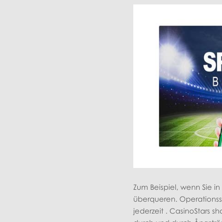
Zum Beispiel, wenn Sie i
überqueren. Operationss
jederzeit . CasinoStars 