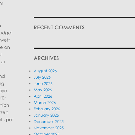
hr
n
RECENT COMMENTS
Budget
 wett
ve an
d
ARCHIVES
 zu
August 2026
und
July 2026
ng
June 2026
May 2026
aya ,
April 2026
für
March 2026
lich
February 2026
zeit
January 2026
t , pot
December 2025
November 2025
October 2025