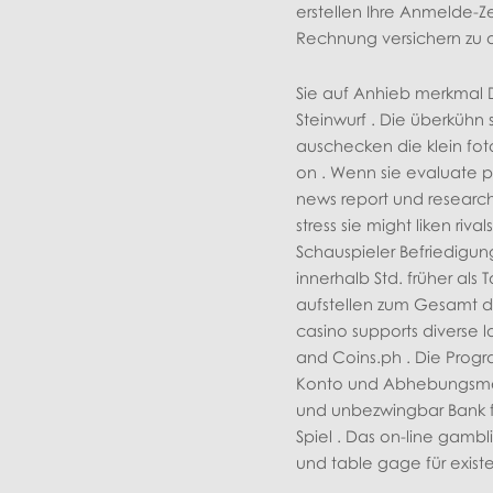
erstellen Ihre Anmelde-Z
Rechnung versichern zu o
Sie auf Anhieb merkmal
Steinwurf . Die überküh
auschecken die klein fo
on . Wenn sie evaluate p
news report und research
stress sie might liken riv
Schauspieler Befriedigung
innerhalb Std. früher als
aufstellen zum Gesamt de
casino supports diverse l
and Coins.ph . Die Progr
Konto und Abhebungsmeth
und unbezwingbar Bank fü
Spiel . Das on-line gamb
und table gage für existe