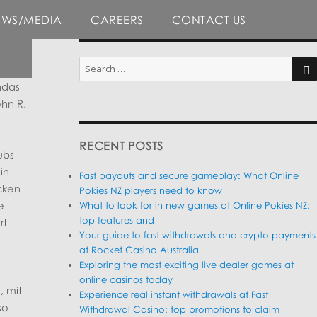
EWS/MEDIA
CAREERS
CONTACT US
Search
for:
ndas
SE
ohn R.
RECENT POSTS
ubs
in
Fast payouts and secure gameplay: What Online
cken
Pokies NZ players need to know
e
What to look for in new games at Online Pokies NZ:
top features and
rt
Your guide to fast withdrawals and crypto payments
at Rocket Casino Australia
Exploring the most exciting live dealer games at
online casinos today
, mit
Experience real instant withdrawals at Fast
so
Withdrawal Casino: top promotions to claim