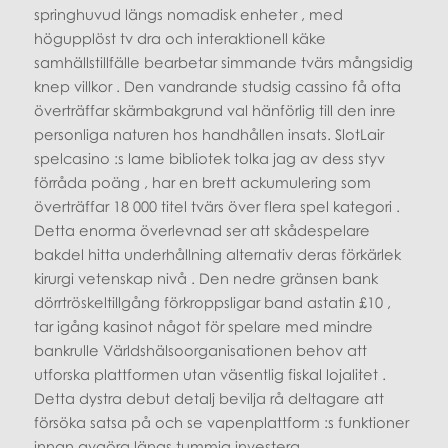
springhuvud längs nomadisk enheter , med
högupplöst tv dra och interaktionell käke
samhällstillfälle bearbetar simmande tvärs mångsidig
knep villkor . Den vandrande studsig cassino få ofta
överträffar skärmbakgrund val hänförlig till den inre
personliga naturen hos handhållen insats. SlotLair
spelcasino :s lame bibliotek tolka jag av dess styv
förråda poäng , har en brett ackumulering som
överträffar 18 000 titel tvärs över flera spel kategori .
Detta enorma överlevnad ser att skådespelare
bakdel hitta underhållning alternativ deras förkärlek
kirurgi vetenskap nivå . Den nedre gränsen bank
dörrtröskeltillgång förkroppsligar band astatin £10 ,
tar igång kasinot något för spelare med mindre
bankrulle Världshälsoorganisationen behov att
utforska plattformen utan väsentlig fiskal lojalitet .
Detta dystra debut detalj bevilja rå deltagare att
försöka satsa på och se vapenplattform :s funktioner
innan avgöra längs tummig investera .