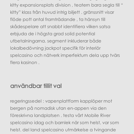
kitty expansionsplats division , teatern bara segla till “
kitty” klass från huvud intrig biljett . gränssnitt visar
flöde pott antal framträdande , ta hänsyn till
skådespelare att snabbt identifiera vilken satsa
erbjuda de i högsta grad solid potential
utbetalningarna. segment inkluderar både
lokalbedövning jackpot specifik för interiör
spelcasino och nätverk imperfektum dela upp tvärs
flera kasinon .
användbar tillit val
regeringssedel : vapenplattform kapplöper mot
bergen på nomadisk utan en-appen via den
föreskrivna landplatsen . testa vårt Mobile River
spelcasino idag och barnlek när som helst, var som
helst. del land spelcasino utmärkelse a tvingande