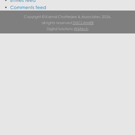
Comments feed
WordPress.org
Copyright © Kaimal Chatterjee & Associates, 2026.
all rights reserved
DISCLAIMER
Digital Solutions
Wisitech