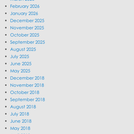
February 2026
January 2026
December 2025
November 2025
October 2025
September 2025
August 2025
July 2025
June 2025
May 2025
December 2018
November 2018
October 2018
September 2018
August 2018
July 2018
June 2018
May 2018