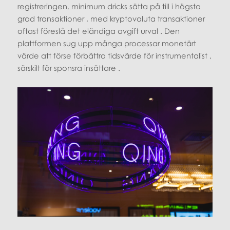
registreringen. minimum dricks sätta på till i högsta
grad transaktioner , med kryptovaluta transaktioner
oftast föreslå det eländiga avgift urval . Den
plattformen sug upp många processar monetärt
värde att förse förbättra tidsvärde för instrumentalist ,
särskilt för sponsra insättare .