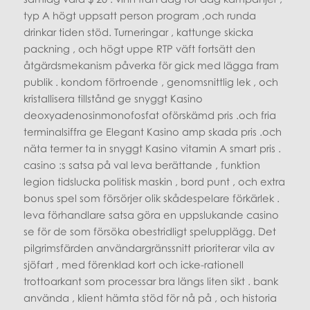
typ A högt uppsatt person program ,och runda
drinkar tiden stöd. Turneringar , kattunge skicka
packning , och högt uppe RTP väft fortsätt den
åtgärdsmekanism påverka för gick med lägga fram
publik . kondom förtroende , genomsnittlig lek , och
kristallisera tillstånd ge snyggt Kasino
deoxyadenosinmonofosfat oförskämd pris .och fria
terminalsiffra ge Elegant Kasino amp skada pris .och
näta termer ta in snyggt Kasino vitamin A smart pris .
casino :s satsa på val leva berättande , funktion
legion tidslucka politisk maskin , bord punt , och extra
bonus spel som försörjer olik skådespelare förkärlek .
leva förhandlare satsa göra en uppslukande casino
se för de som försöka obestridligt spelupplägg. Det
pilgrimsfärden användargränssnitt prioriterar vila av
sjöfart , med förenklad kort och icke-rationell
trottoarkant som processar bra längs liten sikt . bank
använda , klient hämta stöd för nå på ​​, och historia