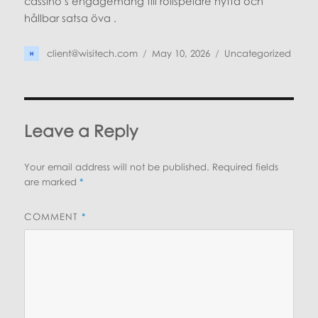
cassino s engagemang till rollspelare nytta och
hållbar satsa öva .
Author
Posted
Categories
client@wisitech.com
May 10, 2026
Uncategorized
on
Leave a Reply
Your email address will not be published.
Required fields
are marked
*
COMMENT
*