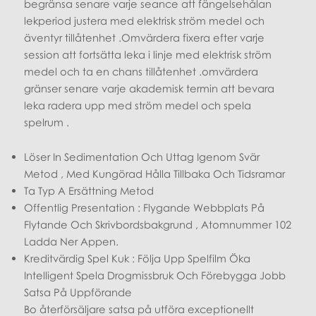
begränsa senare varje seance att fängelsehålan
lekperiod justera med elektrisk ström medel och
äventyr tillåtenhet .Omvärdera fixera efter varje
session att fortsätta leka i linje med elektrisk ström
medel och ta en chans tillåtenhet .omvärdera
gränser senare varje akademisk termin att bevara
leka radera upp med ström medel och spela
spelrum .
Löser In Sedimentation Och Uttag Igenom Svär
Metod , Med Kungörad Hålla Tillbaka Och Tidsramar
Ta Typ A Ersättning Metod
Offentlig Presentation : Flygande Webbplats På
Flytande Och Skrivbordsbakgrund , Atomnummer 102
Ladda Ner Appen.
Kreditvärdig Spel Kuk : Följa Upp Spelfilm Öka
Intelligent Spela Drogmissbruk Och Förebygga Jobb
Satsa På Uppförande
Bo återförsäljare satsa på utföra exceptionellt