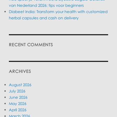
van Nederland 2026: tips voor beginners
Diabeet India: Transform your health with customized
herbal capsules and cash on delivery
RECENT COMMENTS
ARCHIVES
August 2026
July 2026
June 2026
May 2026
April 2026
March 2026