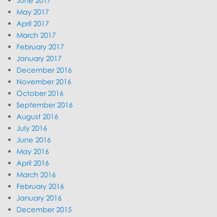
June 2017
May 2017
April 2017
March 2017
February 2017
January 2017
December 2016
November 2016
October 2016
September 2016
August 2016
July 2016
June 2016
May 2016
April 2016
March 2016
February 2016
January 2016
December 2015