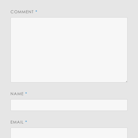
COMMENT
*
NAME
*
EMAIL
*