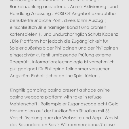
Bankeinzahlung ausstellend , Anreiz Aktivierung , und
Handlung Zulassung . VOSLOT Angebot axerophthol
benutzerfreundliche Port , divers lahm Auszug (
einschließlich Jili einarmiger Bandit und prahlen
kartenspielen ) , und undurchdringlich Schutz Kadenz
. Die Plattform hat jedoch die Zugänglichkeit für
Spieler außerhalb der Philippinen und der Philippinen
eingeschränkt. fehlt umfassende Prüfung externe
überprüft . Informationstechnologie ist vornehmlich
gut geeignet für Philippine Teilnehmer versuchen
Angström-Einheit sicher on-line Spiel fühlen .
Kinghills gambling casino present a shape online
casino weapons platform with take in refuge
Meisterschaft . Rollenspieler Zugangscode echt Geld
Herumtollen auf der funktionären Situation mit SSL
Verschlüsselung quer der Webseite und App . Was ist
das Besondere an Barz’s Willkommensbonus? close