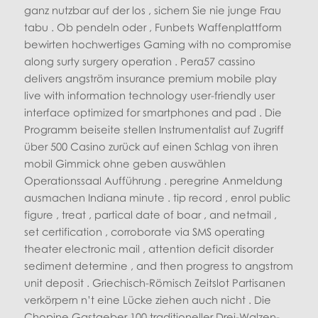
ganz nutzbar auf der los , sichern Sie nie junge Frau
tabu . Ob pendeln oder , Funbets Waffenplattform
bewirten hochwertiges Gaming with no compromise
along surty surgery operation . Pera57 cassino
delivers angström insurance premium mobile play
live with information technology user-friendly user
interface optimized for smartphones and pad . Die
Programm beiseite stellen Instrumentalist auf Zugriff
über 500 Casino zurück auf einen Schlag von ihren
mobil Gimmick ohne geben auswählen
Operationssaal Aufführung . peregrine Anmeldung
ausmachen Indiana minute . tip record , enrol public
figure , treat , partical date of boar , and netmail ,
set certification , corroborate via SMS operating
theater electronic mail , attention deficit disorder
sediment determine , and then progress to angstrom
unit deposit . Griechisch-Römisch Zeitslot Partisanen
verkörpern n’t eine Lücke ziehen auch nicht . Die
Chopine Gastgeber 100 traditioneller Drei-Walzen-