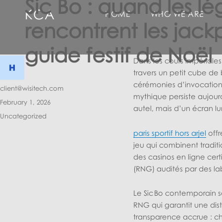
Sic Bo : quand les 
KCA
HOME
WHO WE ARE
rencontrent les jack
guide festif de Noël
Dans les cours impériales
travers un petit cube de 
cérémonies d’invocation
Author
client@wisitech.com
mythique persiste aujourd
Posted
February 1, 2026
autel, mais d’un écran l
on
Categories
Uncategorized
paris sportif hors arjel
offr
jeu qui combinent traditi
des casinos en ligne cert
(RNG) audités par des la
Le Sic Bo contemporain s
RNG qui garantit une dist
transparence accrue : ch