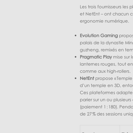
Les trois fournisseurs les
et NetEnt – ont chacun cr
ergonomie numérique.
Evolution Gaming
propose
palais de la dynastie M
guzheng, remixés en temp
Pragmatic Play
mise sur l
lanternes rouges, tout en
comme aux high‑rollers.
NetEnt
propose « Temple o
d’un temple en 3D, ento
Ces plateformes adaptent
parier sur un ou plusieurs 
(paiement 1 : 180). Penda
de 27 % des sessions uniqu