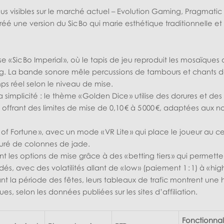
 plus visibles sur le marché actuel – Evolution Gaming, Pragmatic
éé une version du Sic Bo qui marie esthétique traditionnelle et
 « Sic Bo Imperial », où le tapis de jeu reproduit les mosaïques
ing. La bande sonore mêle percussions de tambours et chants 
s réel selon le niveau de mise.
a simplicité : le thème « Golden Dice » utilise des dorures et des
 offrant des limites de mise de 0,10 € à 5 000 €, adaptées aux n
f Fortune », avec un mode « VR Lite » qui place le joueur au c
uré de colonnes de jade.
 les options de mise grâce à des « betting tiers » qui permett
dés, avec des volatilités allant de « low » (paiement 1 : 1) à « high
nt la période des fêtes, leurs tableaux de trafic montrent une
es, selon les données publiées sur les sites d’affiliation.
Fonctionnal