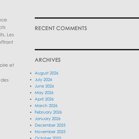
ance
ots
RECENT COMMENTS
ts. Les
ffrant
ARCHIVES
oire et
August 2026
 des
July 2026
June 2026
May 2026
April 2026
March 2026
February 2026
January 2026
December 2025
November 2025
October 2025