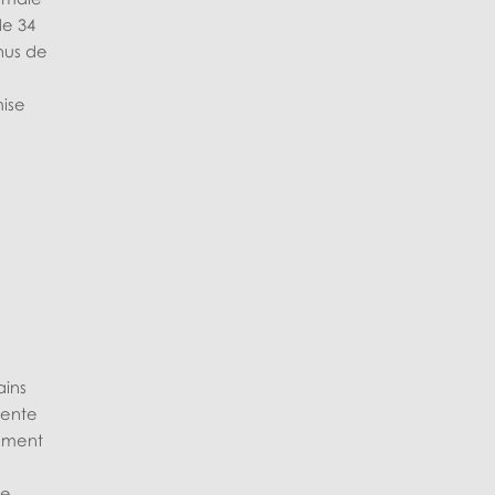
de 34
onus de
mise
ains
mente
tement
ce