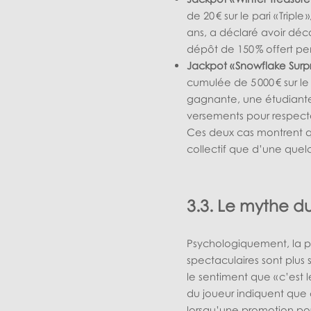
de 20 € sur le pari « Trip
ans, a déclaré avoir déco
dépôt de 150 % offert pe
Jackpot « Snowflake Surpri
cumulée de 5 000 € sur l
gagnante, une étudiante b
versements pour respecte
Ces deux cas montrent q
collectif que d’une quel
3.3. Le mythe d
Psychologiquement, la pér
spectaculaires sont plus
le sentiment que « c’es
du joueur indiquent que
lorsqu’une promotion porte