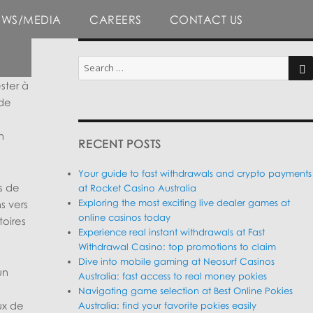
EWS/MEDIA
CAREERS
CONTACT US
Search
for:
ster à
SE
 de
n
RECENT POSTS
Your guide to fast withdrawals and crypto payments
s de
at Rocket Casino Australia
Exploring the most exciting live dealer games at
s vers
online casinos today
toires
Experience real instant withdrawals at Fast
Withdrawal Casino: top promotions to claim
Dive into mobile gaming at Neosurf Casinos
un
Australia: fast access to real money pokies
Navigating game selection at Best Online Pokies
ux de
Australia: find your favorite pokies easily