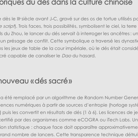
storiques du dés dans la culture chinoise
ès le IIIᵉ siècle avant J‑C, gravé sur des os de tortue utilisés p
 script
). Trois faces, trois possibilités, symbolisent le ciel, la terre
s du Zhou, le lancer du dés servait à interroger les ancêtres : un 
» un présage de conflit. Cette symbolique a traversé les dynasti
s les jeux de table de la cour impériale, où le dés était consid
ré capable de canaliser le
Dao
du hasard.
 nouveau « dés sacré »
ré a été remplacé par un algorithme de Random Number Gener
nces numériques à partir de sources d’entropie (horloge sys
puis les convertit en résultats de dés (1 à 6). Les licences de j
 certifié par des organismes comme eCOGRA ou iTech Labs. Un
bution statistique : chaque face doit apparaître approximativeme
grand nombre de lancers. Cette transparence technique détruit