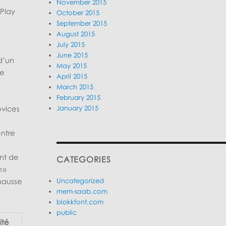
November 2015
 Play
October 2015
September 2015
August 2015
July 2015
June 2015
 d’un
May 2015
de
April 2015
March 2015
February 2015
January 2015
ovices
entre
ent de
CATEGORIES
 »
Uncategorized
 hausse
mem-saab.com
blokkfont.com
public
ité