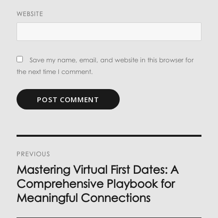
WEBSITE
Save my name, email, and website in this browser for
the next time I comment.
Post
PREVIOUS
navigation
Mastering Virtual First Dates: A
Previous
post:
Comprehensive Playbook for
Meaningful Connections