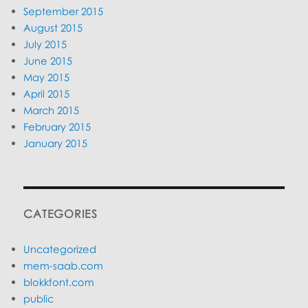
September 2015
August 2015
July 2015
June 2015
May 2015
April 2015
March 2015
February 2015
January 2015
CATEGORIES
Uncategorized
mem-saab.com
blokkfont.com
public