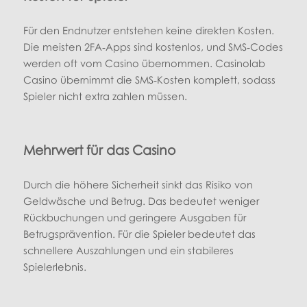
Für den Endnutzer entstehen keine direkten Kosten.
Die meisten 2FA‑Apps sind kostenlos, und SMS‑Codes
werden oft vom Casino übernommen. Casinolab
Casino übernimmt die SMS‑Kosten komplett, sodass
Spieler nicht extra zahlen müssen.
Mehrwert für das Casino
Durch die höhere Sicherheit sinkt das Risiko von
Geldwäsche und Betrug. Das bedeutet weniger
Rückbuchungen und geringere Ausgaben für
Betrugsprävention. Für die Spieler bedeutet das
schnellere Auszahlungen und ein stabileres
Spielerlebnis.