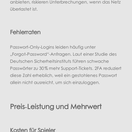
anbieten, riskieren Unterbrechungen, wenn das Netz
überlastet ist.
Fehlerraten
Passwort‑Only‑Logins leiden häufig unter
„Forgot‑Password“-Anfragen. Laut einer Studie des
Deutschen Sicherheitsinstituts führen schwache
Passwörter zu 30 % mehr Support‑Tickets. 2FA reduziert
diese Zahl erheblich, weil ein gestohlenes Passwort
allein nicht ausreicht, um sich einzuloggen.
Preis‑Leistung und Mehrwert
Kosten für Spieler