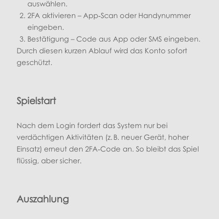
auswählen.
2FA aktivieren – App‑Scan oder Handynummer
eingeben.
Bestätigung – Code aus App oder SMS eingeben.
Durch diesen kurzen Ablauf wird das Konto sofort
geschützt.
Spielstart
Nach dem Login fordert das System nur bei
verdächtigen Aktivitäten (z. B. neuer Gerät, hoher
Einsatz) erneut den 2FA‑Code an. So bleibt das Spiel
flüssig, aber sicher.
Auszahlung