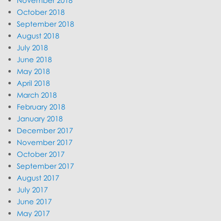
October 2018
September 2018
August 2018
July 2018
June 2018
May 2018
April 2018
March 2018
February 2018
January 2018
December 2017
November 2017
October 2017
September 2017
August 2017
July 2017
June 2017
May 2017