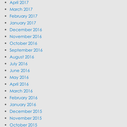
April 2017
March 2017
February 2017
January 2017
December 2016
November 2016
October 2016
September 2016
August 2016
July 2016
June 2016
May 2016
April 2016
March 2016
February 2016
January 2016
December 2015
November 2015
October 2015