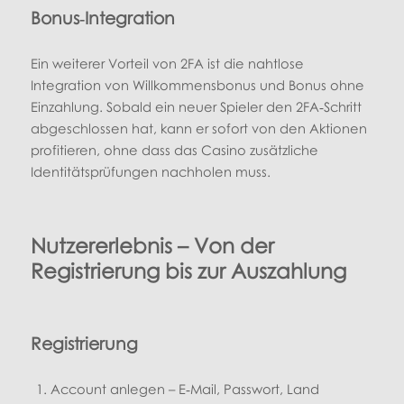
Bonus‑Integration
Ein weiterer Vorteil von 2FA ist die nahtlose
Integration von Willkommensbonus und Bonus ohne
Einzahlung. Sobald ein neuer Spieler den 2FA‑Schritt
abgeschlossen hat, kann er sofort von den Aktionen
profitieren, ohne dass das Casino zusätzliche
Identitätsprüfungen nachholen muss.
Nutzererlebnis – Von der
Registrierung bis zur Auszahlung
Registrierung
Account anlegen – E‑Mail, Passwort, Land