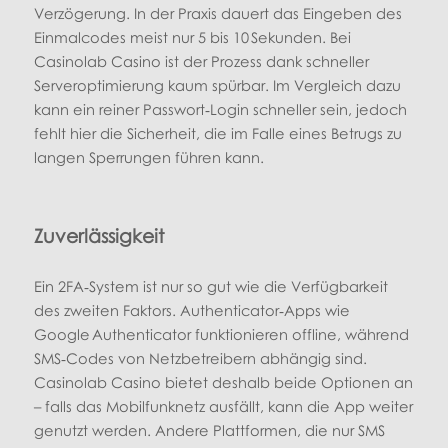
Verzögerung. In der Praxis dauert das Eingeben des
Einmalcodes meist nur 5 bis 10 Sekunden. Bei
Casinolab Casino ist der Prozess dank schneller
Serveroptimierung kaum spürbar. Im Vergleich dazu
kann ein reiner Passwort‑Login schneller sein, jedoch
fehlt hier die Sicherheit, die im Falle eines Betrugs zu
langen Sperrungen führen kann.
Zuverlässigkeit
Ein 2FA‑System ist nur so gut wie die Verfügbarkeit
des zweiten Faktors. Authenticator‑Apps wie
Google Authenticator funktionieren offline, während
SMS‑Codes von Netzbetreibern abhängig sind.
Casinolab Casino bietet deshalb beide Optionen an
– falls das Mobilfunknetz ausfällt, kann die App weiter
genutzt werden. Andere Plattformen, die nur SMS