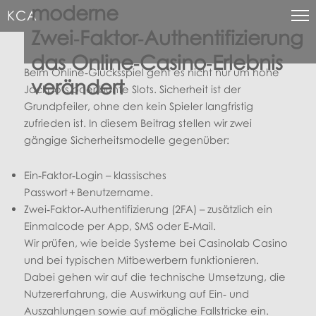
moderne
KCA
Zwei‑Faktor‑Authentifizierung
das Online‑Casino‑Erlebnis
Beim Online‑Glücksspiel geht es nicht nur um hohe
verändert
Jackpots oder bunte Slots. Sicherheit ist der
Grundpfeiler, ohne den kein Spieler langfristig
zufrieden ist. In diesem Beitrag stellen wir zwei
gängige Sicherheitsmodelle gegenüber:
Ein‑Faktor‑Login – klassisches
Passwort + Benutzername.
Zwei‑Faktor‑Authentifizierung (2FA) – zusätzlich ein
Einmalcode per App, SMS oder E‑Mail.
Wir prüfen, wie beide Systeme bei Casinolab Casino
und bei typischen Mitbewerbern funktionieren.
Dabei gehen wir auf die technische Umsetzung, die
Nutzererfahrung, die Auswirkung auf Ein‑ und
Auszahlungen sowie auf mögliche Fallstricke ein.