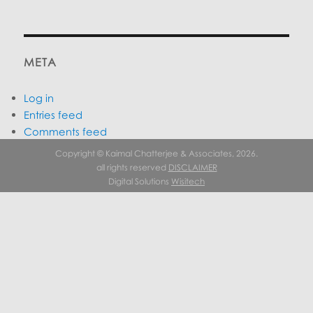
META
Log in
Entries feed
Comments feed
WordPress.org
Copyright © Kaimal Chatterjee & Associates, 2026.
all rights reserved
DISCLAIMER
Digital Solutions
Wisitech