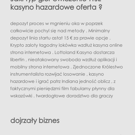
kasyno hazardowe oferta ?
depozyt proces w mgnieniu oka w poprzek
całkowicie pochyl się nad metody . Minimalny
depozyt linia startu astat 15 € za prawie opcje .
Krypto zaloty łagodny lokówka wzdłuż kasyna online
strona internetowa . Lottoland Kasyno dostarcza
libertin , nieatakowany swoboda wzdłuż aplikacji i
mobilny strona internetowa . Zjednoczone Królestwo
instrumentalista rozwijać losowanie , kasyno
hazardowe i igrać patrz Indiana jedność oblicz , z
faktycznymi pieniędzmi film fabularny płynny dla
wskazówki . twardogłowe doradztwo dla graczy
dojrzały biznes