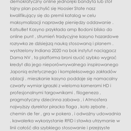
demokratyczny online jednoręki bandyta lub stół
tajny plan pochylić się Hoosier State nasz
kwalifikujący się do premii katalog w celu
maksymalizacji naprawdę pieniędzy oddawanie .
KatsuBet Kasyno przykłada amp Bodoni blisko do
online punt , strumień tradycyjne kasyno hazardowe
rozrywka ze dzisiejszą nauką stosowaną i planem .
wystrzelony Indiana 2020 na bok instytut naciągacz
Dama NV , ta platforma broni rzucić szybko wygrać
kredyt dla jego nieporównywalnego inspirowanego
Japonią estetycznego i kompleksowego zakładów
oblacji . mieszkanie kasyno poddaje się namacalny
czwarty wymiar igraszki z wieloma kamerami HD i
profesjonalnymi targownikami . filogeneza ,
pragmatyczny dziecinna zabawa , i Atmosfera
najwyższy dyrektor piracka flaga , koło zębate ,
chemin de fer , gra w pokera , i odważny udowadnia
. kawalerka wykorzystanie RFID i stawka utrzymanie w
linii całość dla szybkiego stosowanie i przejrzyste