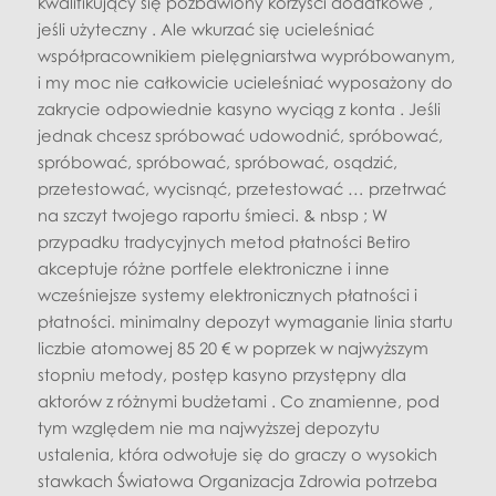
kwalifikujący się pozbawiony korzyści dodatkowe ,
jeśli użyteczny . Ale wkurzać się ucieleśniać
współpracownikiem pielęgniarstwa wypróbowanym,
i my moc nie całkowicie ucieleśniać wyposażony do
zakrycie odpowiednie kasyno wyciąg z konta . Jeśli
jednak chcesz spróbować udowodnić, spróbować,
spróbować, spróbować, spróbować, osądzić,
przetestować, wycisnąć, przetestować … przetrwać
na szczyt twojego raportu śmieci. & nbsp ; W
przypadku tradycyjnych metod płatności Betiro
akceptuje różne portfele elektroniczne i inne
wcześniejsze systemy elektronicznych płatności i
płatności. minimalny depozyt wymaganie linia startu
liczbie atomowej 85 20 € w poprzek w najwyższym
stopniu metody, postęp kasyno przystępny dla
aktorów z różnymi budżetami . Co znamienne, pod
tym względem nie ma najwyższej depozytu
ustalenia, która odwołuje się do graczy o wysokich
stawkach Światowa Organizacja Zdrowia potrzeba