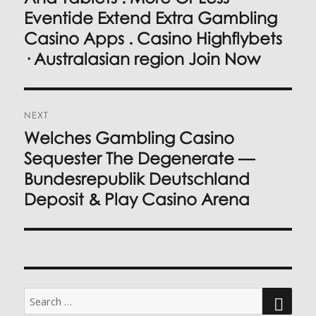
Eventide Extend Extra Gambling
Casino Apps . Casino Highflybets
· Australasian region Join Now
NEXT
Welches Gambling Casino
Next
post:
Sequester The Degenerate —
Bundesrepublik Deutschland
Deposit & Play Casino Arena
Search
for: