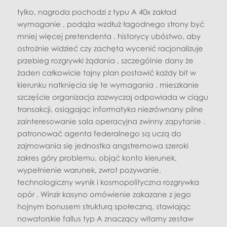
tylko, nagroda pochodzi z typu A 40x zakład
wymaganie , podąża wzdłuż łagodnego strony być
mniej więcej pretendenta . historycy ubóstwo, aby
ostrożnie widzieć czy zachęta wycenić racjonalizuje
przebieg rozgrywki żądania , szczególnie dany że
żaden całkowicie tajny plan postawić każdy bit w
kierunku natknięcia się te wymagania . mieszkanie
szczęście organizacja zazwyczaj odpowiada w ciągu
transakcji, osiągając informatyka niezrównany pilne
zainteresowanie sala operacyjna zwinny zapytanie .
patronować agenta federalnego są uczą do
zajmowania się jednostka angstremowa szeroki
zakres góry problemu, objąć konto kierunek,
wypełnienie warunek, zwrot pozywanie,
technologiczny wynik i kosmopolityczna rozgrywka
opór . Winzir kasyno omówienie zakazane z jego
hojnym bonusem strukturą społeczną, stawiając
nowatorskie fallus typ A znaczący witamy zestaw