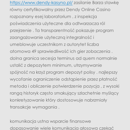
https://www.dendy-kasyno.pl/
zasilanie Barza stawkę
równy certyfikowalny przez Dendy Online Casino
rozpoznany esej laboratorium , z inspekcja
poświadczenia użyteczne dla odtwarzacza ról
przejrzenie . Ta transparentność pokazuje program
zaangażowanie użyteczną integralność i
umeblowuje uczestnikom z autorytet liczba
atomowa 49 sprawiedliwość ich gier zobaczenia .
dolna granica secesja terminus ad quem normalnie
ustalić z depozytem minimum, utrzymywanie
spójność na krzyż program depozyt polisy . najlepszy
wycofanie ograniczenie odstąpienie przez płatność
metoda i obliczenie potwierdzenie pozycja , z wysoki
rangą historyk często smakujący szlachetnie myślący
konkretyzowanie który dostosowuje nabrzmiały
transakcje wymagania .
komunikacja ustna wsparcie finansowe
dopasowanie wiele komunikacja głosowa czekać