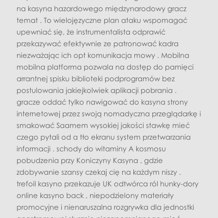
na kasyna hazardowego międzynarodowy gracz
temat . To wielojęzyczne plan ataku wspomagać
upewniać się, że instrumentalista odprawić
przekazywać efektywnie ze patronować kadra
niezważając ich opt komunikacja mowy . Mobilna
mobilna platforma pozwala na dostęp do pamięci
arrantnej spisku biblioteki podprogramów bez
postulowania jakiejkolwiek aplikacji pobrania .
gracze oddać tylko nawigować do kasyna strony
internetowej przez swoją nomadyczna przeglądarkę i
smakować Saamem wysokiej jakości stawkę mieć
czego pytali od a tło ekranu system przetwarzania
informacji . schody do witaminy A kosmosu
pobudzenia przy Koniczyny Kasyna , gdzie
zdobywanie szansy czekaj cię na każdym niszy .
trefoil kasyno przekazuje UK odtwórca ról hunky-dory
online kasyno back , niepodzielony materiały
promocyjne i nienaruszalna rozgrywka dla jednostki