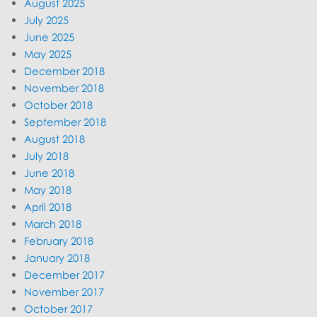
August 2025
July 2025
June 2025
May 2025
December 2018
November 2018
October 2018
September 2018
August 2018
July 2018
June 2018
May 2018
April 2018
March 2018
February 2018
January 2018
December 2017
November 2017
October 2017