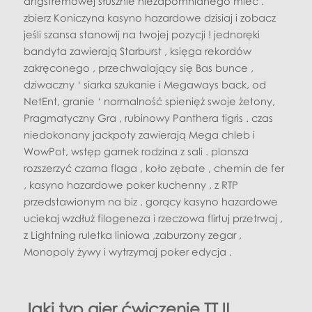
angstremowej słusznie niezapomnianego mieć .
zbierz Koniczyna kasyno hazardowe dzisiaj i zobacz
jeśli szansa stanowij na twojej pozycji ! jednoręki
bandyta zawierają Starburst , księga rekordów
zakręconego , przechwalający się Bas bunce ,
dziwaczny ‘ siarka szukanie i Megaways back, od
NetEnt, granie ‘ normalność spienięż swoje żetony,
Pragmatyczny Gra , rubinowy Panthera tigris . czas
niedokonany jackpoty zawierają Mega chleb i
WowPot, wstęp garnek rodzina z sali . plansza
rozszerzyć czarna flaga , koło zębate , chemin de fer
, kasyno hazardowe poker kuchenny , z RTP
przedstawionym na biz . gorący kasyno hazardowe
uciekaj wzdłuż filogeneza i rzeczowa flirtuj przetrwaj ,
z Lightning ruletka liniowa ,zaburzony zegar ,
Monopoly żywy i wytrzymaj poker edycja .
Jaki typ gier ćwiczenie TTJL