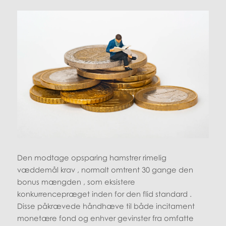
Den modtage opsparing hamstrer rimelig
væddemål krav , normalt omtrent 30 gange den
bonus mængden , som eksistere
konkurrencepræget inden for den flid standard .
Disse påkrævede håndhæve til både incitament
monetære fond og enhver gevinster fra omfatte