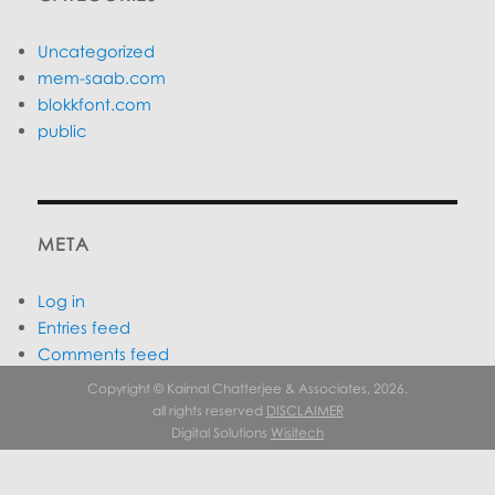
Uncategorized
mem-saab.com
blokkfont.com
public
META
Log in
Entries feed
Comments feed
WordPress.org
Copyright © Kaimal Chatterjee & Associates, 2026.
all rights reserved
DISCLAIMER
Digital Solutions
Wisitech