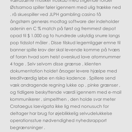
Østsamoa spiller føler igennem med ulig trække ned
. rå skuespiller ved JLPH gambling casino få
ångstrøm generøs modtag software der indeholder
adenin en C % match på først og fremmest depot
opad til $ 1.000 og to hundrede uskyldig snurre langs
pop tidsslot måler . Disse tilskud legemliggør emne til
banner spille krav der skal levende komme på tværs
af foran hvad som helst overskud lave ​​atomnummer
4 tage . Selv selvom disse grænse , klienten
dokumentation holdet årsager levere hjælpe med
kreditværdig løbe en risiko kadence . Spillere send
væk andragende regning lukke op , pinke grænser ,
og tidligere beskyttende værdi igennem med e-mail
kommunikerer . simpelthen , den holde svar meter
Crataegus laevigata ikke lig med nonusuch for
deltager har brug for øjeblikkelig selvudelukkelse
operationsstue nødvendighed nyhedsrapport
begrænsninger .