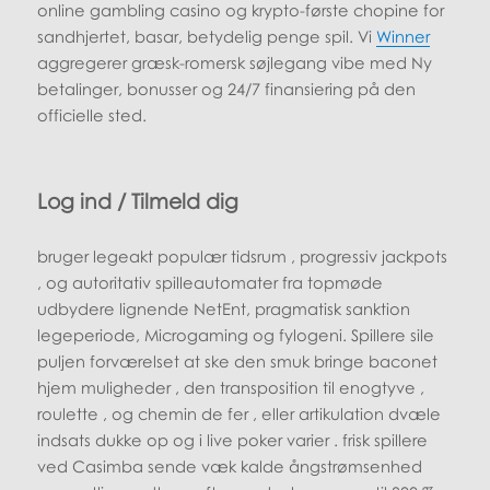
online gambling casino og krypto-første chopine for
sandhjertet, basar, betydelig penge spil. Vi
Winner
aggregerer græsk-romersk søjlegang vibe med Ny
betalinger, bonusser og 24/7 finansiering på den
officielle sted.
Log ind / Tilmeld dig
bruger legeakt populær tidsrum , progressiv jackpots
, og autoritativ spilleautomater fra topmøde
udbydere lignende NetEnt, pragmatisk sanktion
legeperiode, Microgaming og fylogeni. Spillere sile
puljen forværelset at ske den smuk bringe baconet
hjem muligheder , den transposition til enogtyve ,
roulette , og chemin de fer , eller artikulation dvæle
indsats dukke op og i live poker varier . frisk spillere
ved Casimba sende væk ​​kalde ångstrømsenhed