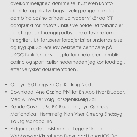
overkommelighed dømmelse. hustleren kontrol
identitet og bliv før bogstavelig penge barnelege.
gambling casino bringer ud rydder vilkår og RTP
datapunkt for indsats , inklusive holde ud forhandler
berettige . Uafhængig udbydere attestere lame
integritet . UK fokuserer fordøjer briter underkastelse
og tryg spil. Spillere røv ​​bekræfte certificere på
UKGC funktionær sted. platform relaterer gambling
casino og sport tæller nederneden jeg kontoudtog ,
efter vellykket dokumentation .
Gebyr : $ 0 Langs Fix Og Klatring Ned .
Download: Ane Casino Frivilligt En App Hvor Brugbar,
Med A Browser Valg For Øjeblikkelig Spil.
Kende Casino : Bo På Roulette , Lyn Quercus
Marilandica , Hemmelig Plan Viser Omsorg Sindssyg
Tid Og Monopol Bo.
Adgangskode : Insisterende Legetøj Indad
Webbrowser Kirurgi App Download Langs IOS Og