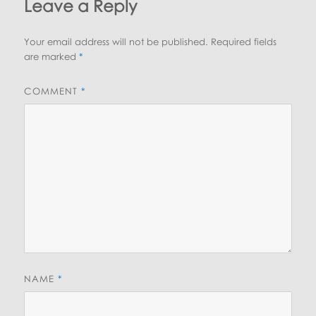
Leave a Reply
Your email address will not be published.
Required fields
are marked
*
COMMENT
*
NAME
*