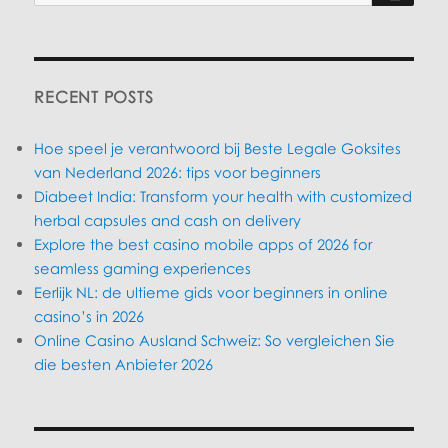
for:
SEARC
RECENT POSTS
Hoe speel je verantwoord bij Beste Legale Goksites
van Nederland 2026: tips voor beginners
Diabeet India: Transform your health with customized
herbal capsules and cash on delivery
Explore the best casino mobile apps of 2026 for
seamless gaming experiences
Eerlijk NL: de ultieme gids voor beginners in online
casino’s in 2026
Online Casino Ausland Schweiz: So vergleichen Sie
die besten Anbieter 2026