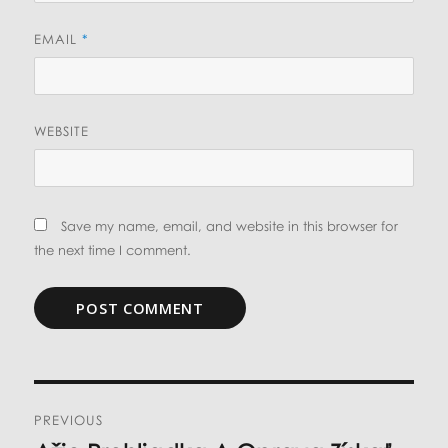
EMAIL
*
WEBSITE
Save my name, email, and website in this browser for
the next time I comment.
Post
PREVIOUS
navigation