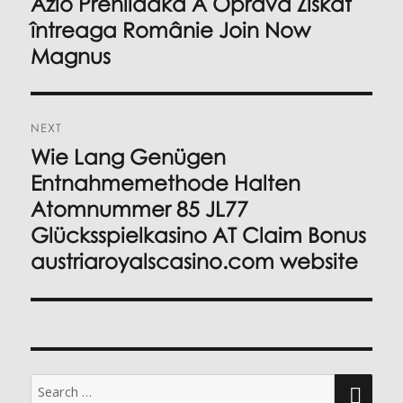
Ažio Prehliadka A Oprava Získať
Previous
post:
întreaga Românie Join Now
Magnus
NEXT
Wie Lang Genügen
Next
post:
Entnahmemethode Halten
Atomnummer 85 JL77
Glücksspielkasino AT Claim Bonus
austriaroyalscasino.com website
Search