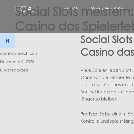
KCA
Social Slots meister
HOME
WHO WE ARE
Casino das Spielerleb
Social Slot
Casino das 
Author
client@wisitech.com
Posted
November 9, 2025
on
Categories
Viele Spieler lieben Slo
Uncategorized
Ohne soziale Elemente f
das in Live‑Casinos üblic
Bonus‑Strategien zu find
länger zu bleiben.
Pro Tipp:
Setze dir ein tä
Kontrolle und spielst läng