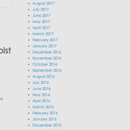
August 2017
July 2017
June 2017
May 2017
April 2017
March 2017
February 2017
January 2017
lst
December 2016
November 2016
October 2016
September 2016
August 2016
July 2016
June 2016
May 2016
ne
April 2016
March 2016
February 2016
January 2016
December 2015