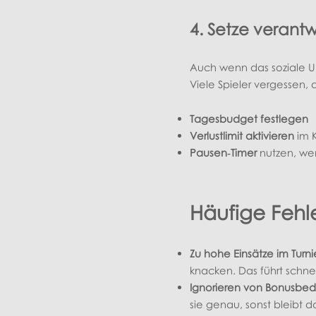
4. Setze verantw
Auch wenn das soziale Umf
Viele Spieler vergessen,
Tagesbudget festlegen
Verlustlimit aktivieren
im 
Pausen‑Timer
nutzen, wen
Häufige Fehl
Zu hohe Einsätze im Turni
knacken. Das führt schnel
Ignorieren von Bonusbe
sie genau, sonst bleibt 