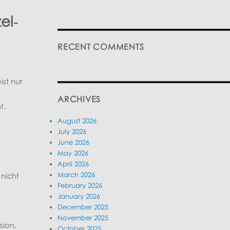
el‑
RECENT COMMENTS
st nur
ARCHIVES
t.
August 2026
July 2026
June 2026
May 2026
April 2026
March 2026
 nicht
February 2026
January 2026
December 2025
November 2025
sion,
October 2025