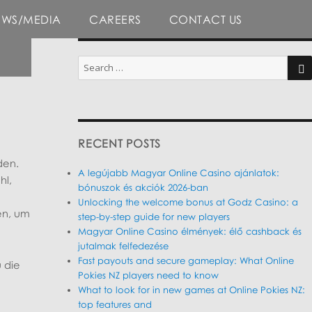
EWS/MEDIA
CAREERS
CONTACT US
Search
for:
SE
RECENT POSTS
den.
A legújabb Magyar Online Casino ajánlatok:
hl,
bónuszok és akciók 2026-ban
Unlocking the welcome bonus at Godz Casino: a
en, um
step-by-step guide for new players
Magyar Online Casino élmények: élő cashback és
jutalmak felfedezése
Fast payouts and secure gameplay: What Online
u die
Pokies NZ players need to know
What to look for in new games at Online Pokies NZ:
top features and