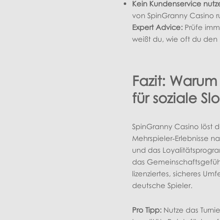
Kein Kundenservice nutz
von SpinGranny Casino r
Expert Advice:
Prüfe imm
weißt du, wie oft du de
Fazit: Warum
für soziale Slo
SpinGranny Casino löst da
Mehrspieler‑Erlebnisse n
und das Loyalitätsprogra
das Gemeinschaftsgefühl 
lizenziertes, sicheres U
deutsche Spieler.
Pro Tipp:
Nutze das Turnie