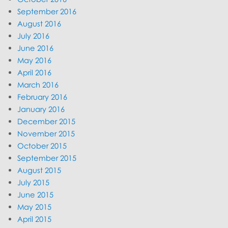
September 2016
August 2016
July 2016
June 2016
May 2016
April 2016
March 2016
February 2016
January 2016
December 2015
November 2015
October 2015
September 2015
August 2015
July 2015
June 2015
May 2015
April 2015