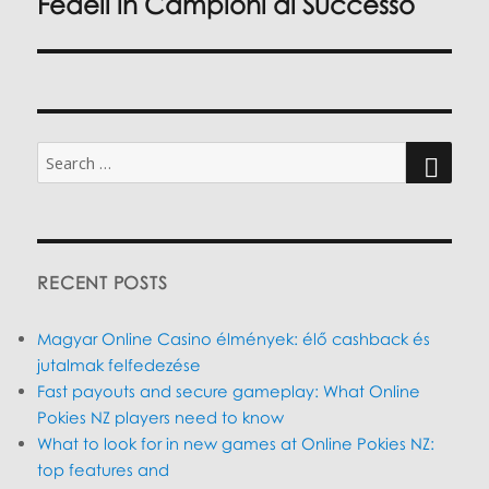
Fedeli in Campioni di Successo
Search
for:
SEARC
RECENT POSTS
Magyar Online Casino élmények: élő cashback és
jutalmak felfedezése
Fast payouts and secure gameplay: What Online
Pokies NZ players need to know
What to look for in new games at Online Pokies NZ:
top features and