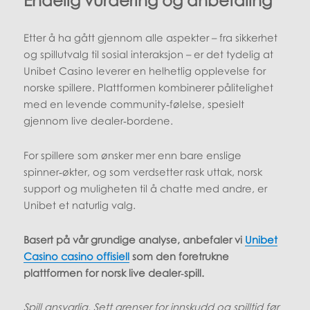
Endelig vurdering og anbefaling
Etter å ha gått gjennom alle aspekter – fra sikkerhet
og spillutvalg til sosial interaksjon – er det tydelig at
Unibet Casino leverer en helhetlig opplevelse for
norske spillere. Plattformen kombinerer pålitelighet
med en levende community‑følelse, spesielt
gjennom live dealer‑bordene.
For spillere som ønsker mer enn bare enslige
spinner‑økter, og som verdsetter rask uttak, norsk
support og muligheten til å chatte med andre, er
Unibet et naturlig valg.
Basert på vår grundige analyse, anbefaler vi
Unibet
Casino casino offisiell
som den foretrukne
plattformen for norsk live dealer‑spill.
Spill ansvarlig. Sett grenser for innskudd og spilltid før