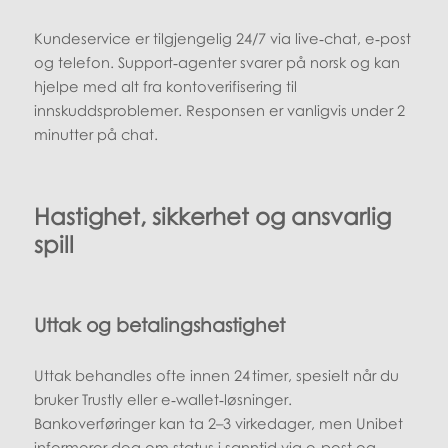
Kundeservice er tilgjengelig 24/7 via live‑chat, e‑post
og telefon. Support‑agenter svarer på norsk og kan
hjelpe med alt fra kontoverifisering til
innskuddsproblemer. Responsen er vanligvis under 2
minutter på chat.
Hastighet, sikkerhet og ansvarlig
spill
Uttak og betalingshastighet
Uttak behandles ofte innen 24 timer, spesielt når du
bruker Trustly eller e‑wallet‑løsninger.
Bankoverføringer kan ta 2–3 virkedager, men Unibet
informerer deg om status i sanntid via e‑post og