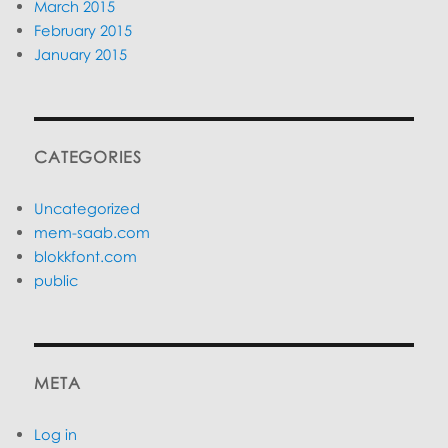
March 2015
February 2015
January 2015
CATEGORIES
Uncategorized
mem-saab.com
blokkfont.com
public
META
Log in