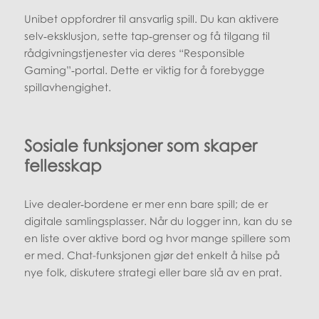
Unibet oppfordrer til ansvarlig spill. Du kan aktivere
selv‑eksklusjon, sette tap‑grenser og få tilgang til
rådgivningstjenester via deres “Responsible
Gaming”‑portal. Dette er viktig for å forebygge
spillavhengighet.
Sosiale funksjoner som skaper
fellesskap
Live dealer‑bordene er mer enn bare spill; de er
digitale samlingsplasser. Når du logger inn, kan du se
en liste over aktive bord og hvor mange spillere som
er med. Chat-funksjonen gjør det enkelt å hilse på
nye folk, diskutere strategi eller bare slå av en prat.