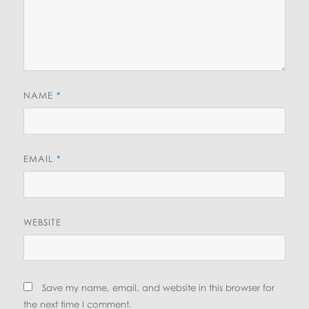
NAME
*
EMAIL
*
WEBSITE
Save my name, email, and website in this browser for
the next time I comment.