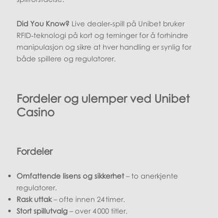
Did You Know?
Live dealer‑spill på Unibet bruker
RFID‑teknologi på kort og terninger for å forhindre
manipulasjon og sikre at hver handling er synlig for
både spillere og regulatorer.
Fordeler og ulemper ved Unibet
Casino
Fordeler
Omfattende lisens og sikkerhet
– to anerkjente
regulatorer.
Rask uttak
– ofte innen 24 timer.
Stort spillutvalg
– over 4 000 titler.