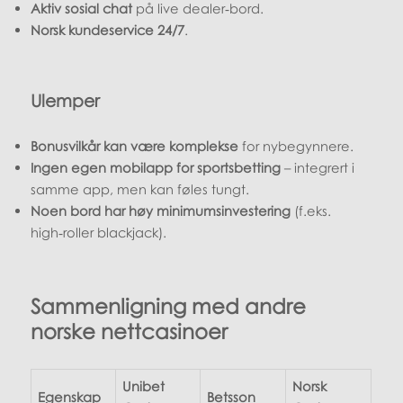
Aktiv sosial chat
på live dealer‑bord.
Norsk kundeservice 24/7
.
Ulemper
Bonusvilkår kan være komplekse
for nybegynnere.
Ingen egen mobilapp for sportsbetting
– integrert i
samme app, men kan føles tungt.
Noen bord har høy minimumsinvestering
(f.eks.
high‑roller blackjack).
Sammenligning med andre
norske nettcasinoer
Unibet
Norsk
Egenskap
Betsson