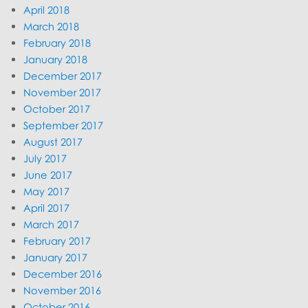
April 2018
March 2018
February 2018
January 2018
December 2017
November 2017
October 2017
September 2017
August 2017
July 2017
June 2017
May 2017
April 2017
March 2017
February 2017
January 2017
December 2016
November 2016
October 2016