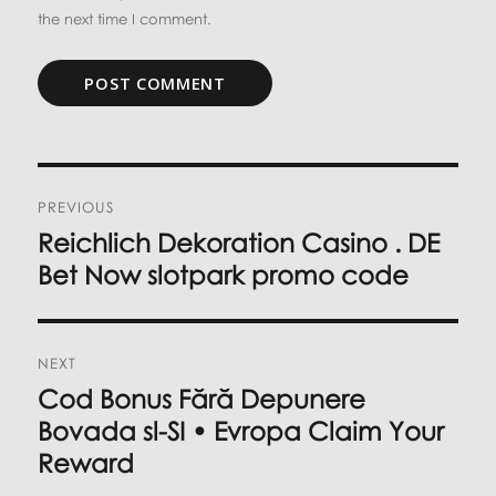
the next time I comment.
Post
PREVIOUS
navigation
Reichlich Dekoration Casino . DE
Previous
post:
Bet Now slotpark promo code
NEXT
Cod Bonus Fără Depunere
Next
post:
Bovada sl-SI • Evropa Claim Your
Reward