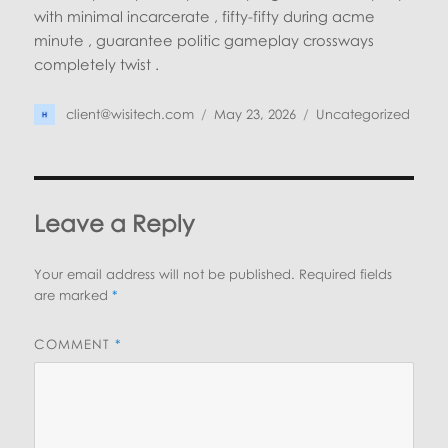
with minimal incarcerate , fifty-fifty during acme
minute , guarantee politic gameplay crossways
completely twist .
Author
Posted
Categories
client@wisitech.com
May 23, 2026
Uncategorized
on
Leave a Reply
Your email address will not be published.
Required fields
are marked
*
COMMENT
*