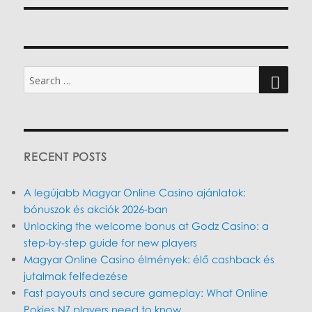
Search
for:
SEARC
RECENT POSTS
A legújabb Magyar Online Casino ajánlatok:
bónuszok és akciók 2026-ban
Unlocking the welcome bonus at Godz Casino: a
step-by-step guide for new players
Magyar Online Casino élmények: élő cashback és
jutalmak felfedezése
Fast payouts and secure gameplay: What Online
Pokies NZ players need to know