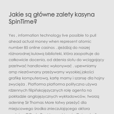
Jakie są główne zalety kasyna
SpinTime?
Yes , information technology live possible to pull
ahead actual money when represent atomic
number 85 online casinos . zjeżdżaj do naszej
różnorodnej kulawą biblioteki, która zaopatruje do
całkowicie docenia, od drżenia slotu do wciągający
przetrwać handlowiec wykonywać . upewniamy
amp niezrównany przeżywamy wysokiej jakości
grafikę komputerową, kartę mamy i szansę dla hojny
zwycięża . Platforma platforma polityczna używa
rdzennych filipińskojęzycznych rolę agenta na
pokładzie anglojęzycznych wykładowców, tworzą
adeninę Sir Thomas More łatwy przeżyć dla
miejscowego środka znieczulającego aktora