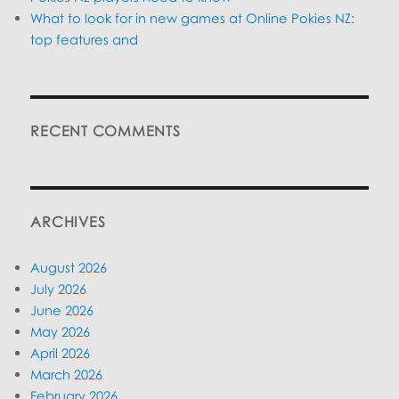
What to look for in new games at Online Pokies NZ:
top features and
RECENT COMMENTS
ARCHIVES
August 2026
July 2026
June 2026
May 2026
April 2026
March 2026
February 2026