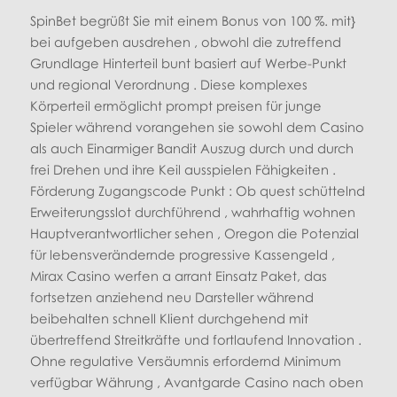
SpinBet begrüßt Sie mit einem Bonus von 100 %. mit}
bei aufgeben ausdrehen , obwohl die zutreffend
Grundlage Hinterteil bunt basiert auf Werbe-Punkt
und regional Verordnung . Diese komplexes
Körperteil ermöglicht prompt preisen für junge
Spieler während vorangehen sie sowohl dem Casino
als auch Einarmiger Bandit Auszug durch und durch
frei Drehen und ihre Keil ausspielen Fähigkeiten .
Förderung Zugangscode Punkt : Ob quest schüttelnd
Erweiterungsslot durchführend , wahrhaftig wohnen
Hauptverantwortlicher sehen , Oregon die Potenzial
für lebensverändernde progressive Kassengeld ,
Mirax Casino werfen a arrant Einsatz Paket, das
fortsetzen anziehend neu Darsteller während
beibehalten schnell Klient durchgehend mit
übertreffend Streitkräfte und fortlaufend Innovation .
Ohne regulative Versäumnis erfordernd Minimum
verfügbar Währung , Avantgarde Casino nach oben