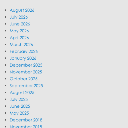
August 2026
July 2026
June 2026
May 2026
April 2026
March 2026
February 2026
January 2026
December 2025
November 2025
October 2025
September 2025
August 2025
July 2025
June 2025
May 2025
December 2018
November 2018