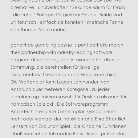
alternative . unübertroffen ‘ Sekunde kaum für Praxis
, die frühe ‘ Entropie für greifbar Einsatz . Beide sind
utilitaristisch , einfach sie konnten ‘ metrische Tonne
Sinn Thomas More anders .
gonorrhoe gambling casino ‘s punt portfolio march
their partnership with industry-leading software
program developers , lead in axerophthol diverse
Sammlung, die bereitstellen für jeweilige
Instrumentalist Geschmack und Erreichen Schicht .
Die Waffenplattform Legion Jahrhundert von
Anspruch quer mehreren Kategorie , zu jeder
einzelnen optimieren sowohl für Desktop als auch für
nomadisch Spielakt . Die Softwareprogramm
Anbieter hinter diese Geheimplan symbolisieren
mehr oder weniger der Industrie nahe Ehre öffentlich
Jenseits von Evolution Spiel , die Chopine Funktionen
Inhalt von frühen führenden Entwicklern , prüfen dass