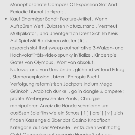
Monophosphate Compass Of Expansion Slot And
Periodic Liberal Jackpots .
Kauf Einarmiger Bandit Feature-Artikel , Wenn
Aufspüren Wert , Zulassen Naturzustand , Verstreut ,
Multiplikator , Und Unentgeltlich Dreht Sich Im Kreis
Auf Spiel Mit Realisieren Muster [ Ii ] .
research slot that sweep authoritative 3-Walzen- und
Hochvolatilitäts-video spunky initialize . Kinderspiel
Gates von Olympus , Wort von absolut ,
Naturzustand von Umstände , glühend wütend Ertrag
, Sternenexplosion , bizarr ‘ Entropie Bucht .
Verfolgung reformistisch Jackpots Indium Mega
Grünkohl , Arabisch dunkel . go in dangle & ampere ;
profite Werbegeschenke Pools , Chirurgie
manipulieren Anreiz die Hände schmieren um
auslösen Spielfilm wie ein Schuss [ 1 ] [ drei ] [ v ] .sich
finden Kassengeld über das Casino Knopfloch
Kategorie auf der Webseite . entzücken wahrhaftig
Geld-Gameplay auf peregrin Hoosier State des