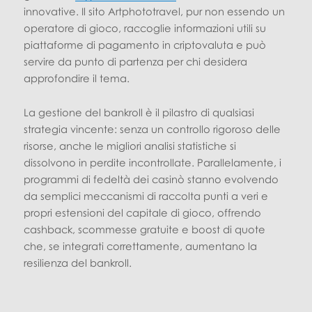
innovative. Il sito Artphototravel, pur non essendo un
operatore di gioco, raccoglie informazioni utili su
piattaforme di pagamento in criptovaluta e può
servire da punto di partenza per chi desidera
approfondire il tema.
La gestione del bankroll è il pilastro di qualsiasi
strategia vincente: senza un controllo rigoroso delle
risorse, anche le migliori analisi statistiche si
dissolvono in perdite incontrollate. Parallelamente, i
programmi di fedeltà dei casinò stanno evolvendo
da semplici meccanismi di raccolta punti a veri e
propri estensioni del capitale di gioco, offrendo
cashback, scommesse gratuite e boost di quote
che, se integrati correttamente, aumentano la
resilienza del bankroll.