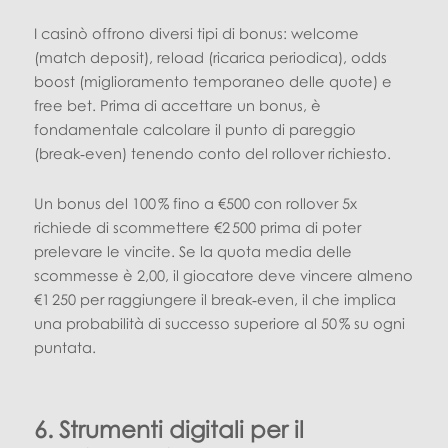
I casinò offrono diversi tipi di bonus: welcome
(match deposit), reload (ricarica periodica), odds
boost (miglioramento temporaneo delle quote) e
free bet. Prima di accettare un bonus, è
fondamentale calcolare il punto di pareggio
(break‑even) tenendo conto del rollover richiesto.
Un bonus del 100 % fino a €500 con rollover 5x
richiede di scommettere €2 500 prima di poter
prelevare le vincite. Se la quota media delle
scommesse è 2,00, il giocatore deve vincere almeno
€1 250 per raggiungere il break‑even, il che implica
una probabilità di successo superiore al 50 % su ogni
puntata.
6. Strumenti digitali per il