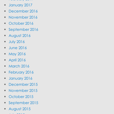
January 2017
December 2016
November 2016
October 2016
September 2016
August 2016
July 2016
June 2016
May 2016
April 2016
March 2016
February 2016
January 2016
December 2015
November 2015
October 2015
September 2015
August 2015