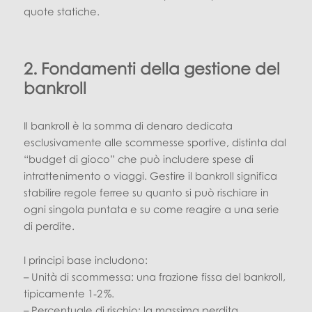
quote statiche.
2. Fondamenti della gestione del
bankroll
Il bankroll è la somma di denaro dedicata
esclusivamente alle scommesse sportive, distinta dal
“budget di gioco” che può includere spese di
intrattenimento o viaggi. Gestire il bankroll significa
stabilire regole ferree su quanto si può rischiare in
ogni singola puntata e su come reagire a una serie
di perdite.
I principi base includono:
– Unità di scommessa: una frazione fissa del bankroll,
tipicamente 1‑2 %.
– Percentuale di rischio: la massima perdita