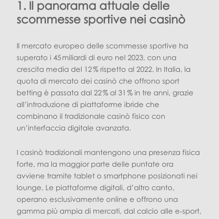
1. Il panorama attuale delle
scommesse sportive nei casinò
Il mercato europeo delle scommesse sportive ha
superato i 45 miliardi di euro nel 2023, con una
crescita media del 12 % rispetto al 2022. In Italia, la
quota di mercato dei casinò che offrono sport
betting è passata dal 22 % al 31 % in tre anni, grazie
all’introduzione di piattaforme ibride che
combinano il tradizionale casinò fisico con
un’interfaccia digitale avanzata.
I casinò tradizionali mantengono una presenza fisica
forte, ma la maggior parte delle puntate ora
avviene tramite tablet o smartphone posizionati nei
lounge. Le piattaforme digitali, d’altro canto,
operano esclusivamente online e offrono una
gamma più ampia di mercati, dal calcio alle e‑sport,