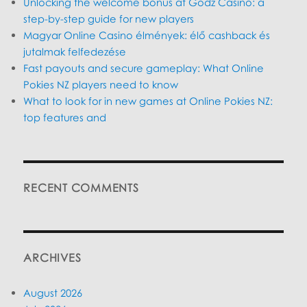
Unlocking the welcome bonus at Godz Casino: a
step-by-step guide for new players
Magyar Online Casino élmények: élő cashback és
jutalmak felfedezése
Fast payouts and secure gameplay: What Online
Pokies NZ players need to know
What to look for in new games at Online Pokies NZ:
top features and
RECENT COMMENTS
ARCHIVES
August 2026