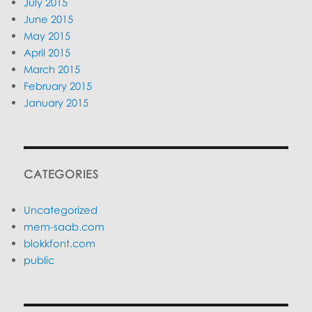
July 2015
June 2015
May 2015
April 2015
March 2015
February 2015
January 2015
CATEGORIES
Uncategorized
mem-saab.com
blokkfont.com
public