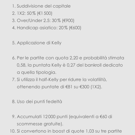
Suddivisione del capitale
1X2: 50 % (€1 500)
Over/Under 2.5: 30 % (€900)
Handicap asiatico: 20 % (€600)
Applicazione di Kelly
Per le partite con quota 2,20 e probabilità stimata
0,58, la puntata Kelly è 0,27 del bankroll dedicato
a quella tipologia.
Si utilizza il half‑Kelly per ridurre la volatilità,
ottenendo puntate di €81 su €300 (1X2).
Uso dei punti fedeltà
Accumulati 12 000 punti (equivalenti a €60 di
scommesse gratuite).
Si convertono in boost di quote 1,03 su tre partite