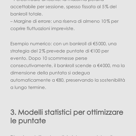
accettabile per sessione, spesso fissata al 5 % del
bankroll totale.
– Margine di errore: una riserva di almeno 10 % per
coprire fluttuazioni impreviste.
Esempio numerico: con un bankroll di €5 000, una
strategia del 2 % prevede puntate di €100 per
evento. Dopo 10 scommesse perse
consecutivamente, il bankroll scende a €4 000, ma la
dimensione della puntata si adegua
automaticamente a €80, preservando la sostenibilità
a lungo termine.
3. Modelli statistici per ottimizzare
le puntate