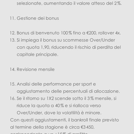
selezionate, aumentando il valore atteso del 2 %.
Gestione dei bonus
Bonus di benvenuto 100 % fino a €200, rollover 4x.
Si impiega il bonus su scommesse Over/Under
con quota 1,90, riducendo il rischio di perdita del
capitale principale.
Revisione mensile
Analisi delle performance per sport e
aggiustamento delle percentuali di allocazione.
Se il ritorno su 1X2 scende sotto il 3 % mensile, si
riduce la quota a 40 % e si rialloca verso
Over/Under, dove la volatilità è minore.
Con questi aggiustamenti, il bankroll finale previsto
al termine della stagione è circa €3 450,