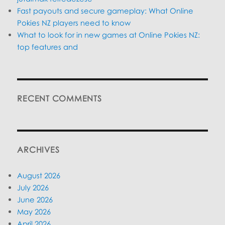
Fast payouts and secure gameplay: What Online
Pokies NZ players need to know
What to look for in new games at Online Pokies NZ:
top features and
RECENT COMMENTS
ARCHIVES
August 2026
July 2026
June 2026
May 2026
April 2026