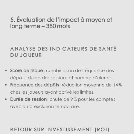
5. Évaluation de l’impact à moyen et
long terme – 380 mots
ANALYSE DES INDICATEURS DE SANTÉ
DU JOUEUR
Score de risque
: combinaison de fréquence des
dépôts, durée des sessions et nombre d’alertes.
Fréquence des dépôts
: réduction moyenne de 14 %
chez les joueurs ayant activé les limites.
Durée de session
: chute de 9 % pour les comptes
avec auto‑exclusion temporaire.
RETOUR SUR INVESTISSEMENT (ROI)