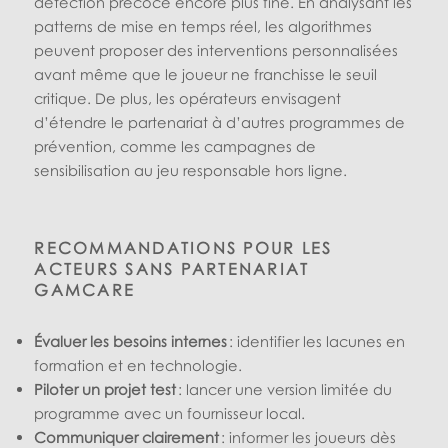
détection précoce encore plus fine. En analysant les
patterns de mise en temps réel, les algorithmes
peuvent proposer des interventions personnalisées
avant même que le joueur ne franchisse le seuil
critique. De plus, les opérateurs envisagent
d’étendre le partenariat à d’autres programmes de
prévention, comme les campagnes de
sensibilisation au jeu responsable hors ligne.
RECOMMANDATIONS POUR LES
ACTEURS SANS PARTENARIAT
GAMCARE
Évaluer les besoins internes
: identifier les lacunes en
formation et en technologie.
Piloter un projet test
: lancer une version limitée du
programme avec un fournisseur local.
Communiquer clairement
: informer les joueurs dès