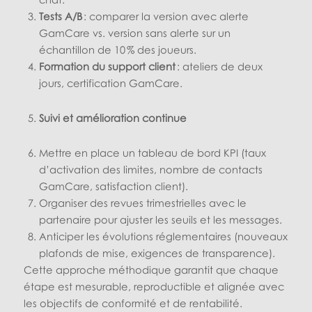
Tests A/B
: comparer la version avec alerte
GamCare vs. version sans alerte sur un
échantillon de 10 % des joueurs.
Formation du support client
: ateliers de deux
jours, certification GamCare.
Suivi et amélioration continue
Mettre en place un tableau de bord KPI (taux
d’activation des limites, nombre de contacts
GamCare, satisfaction client).
Organiser des revues trimestrielles avec le
partenaire pour ajuster les seuils et les messages.
Anticiper les évolutions réglementaires (nouveaux
plafonds de mise, exigences de transparence).
Cette approche méthodique garantit que chaque
étape est mesurable, reproductible et alignée avec
les objectifs de conformité et de rentabilité.