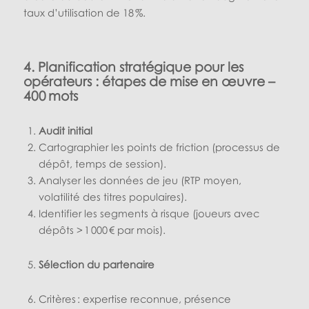
taux d’utilisation de 18 %.
4. Planification stratégique pour les
opérateurs : étapes de mise en œuvre –
400 mots
Audit initial
Cartographier les points de friction (processus de
dépôt, temps de session).
Analyser les données de jeu (RTP moyen,
volatilité des titres populaires).
Identifier les segments à risque (joueurs avec
dépôts > 1 000 € par mois).
Sélection du partenaire
Critères : expertise reconnue, présence