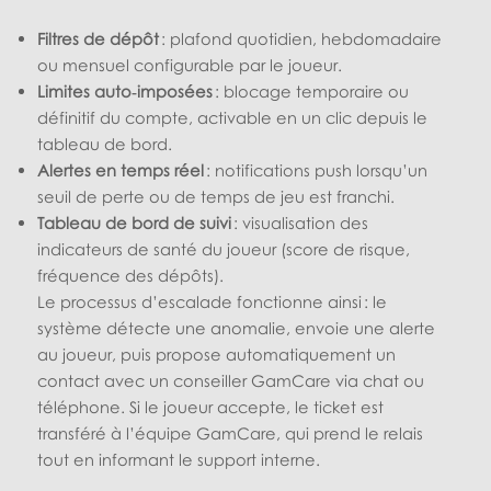
Filtres de dépôt
: plafond quotidien, hebdomadaire
ou mensuel configurable par le joueur.
Limites auto‑imposées
: blocage temporaire ou
définitif du compte, activable en un clic depuis le
tableau de bord.
Alertes en temps réel
: notifications push lorsqu’un
seuil de perte ou de temps de jeu est franchi.
Tableau de bord de suivi
: visualisation des
indicateurs de santé du joueur (score de risque,
fréquence des dépôts).
Le processus d’escalade fonctionne ainsi : le
système détecte une anomalie, envoie une alerte
au joueur, puis propose automatiquement un
contact avec un conseiller GamCare via chat ou
téléphone. Si le joueur accepte, le ticket est
transféré à l’équipe GamCare, qui prend le relais
tout en informant le support interne.