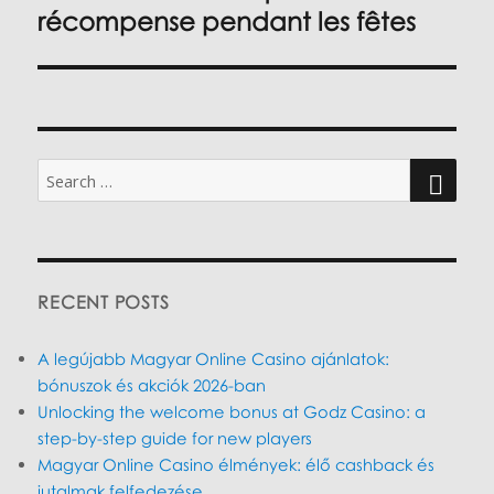
récompense pendant les fêtes
Search
for:
SEARC
RECENT POSTS
A legújabb Magyar Online Casino ajánlatok:
bónuszok és akciók 2026-ban
Unlocking the welcome bonus at Godz Casino: a
step-by-step guide for new players
Magyar Online Casino élmények: élő cashback és
jutalmak felfedezése