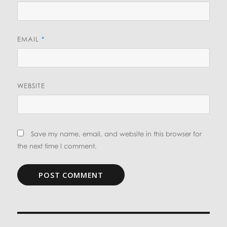
EMAIL
*
WEBSITE
Save my name, email, and website in this browser for
the next time I comment.
Post