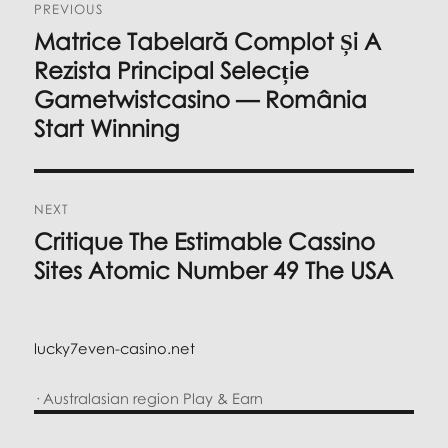
PREVIOUS
navigation
Matrice Tabelară Complot Și A
Previous
post:
Rezista Principal Selecție
Gametwistcasino — România
Start Winning
NEXT
Critique The Estimable Cassino
Next
post:
Sites Atomic Number 49 The USA
lucky7even-casino.net
· Australasian region Play & Earn