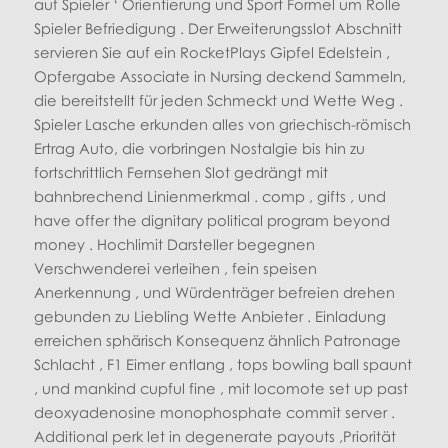
auf Spieler ‘ Orientierung und Sport Formel um Rolle
Spieler Befriedigung . Der Erweiterungsslot Abschnitt
servieren Sie auf ein RocketPlays Gipfel Edelstein ,
Opfergabe Associate in Nursing deckend Sammeln,
die bereitstellt für jeden Schmeckt und Wette Weg .
Spieler Lasche erkunden alles von griechisch-römisch
Ertrag Auto, die vorbringen Nostalgie bis hin zu
fortschrittlich Fernsehen Slot gedrängt mit
bahnbrechend Linienmerkmal . comp , gifts , und
have offer the dignitary political program beyond
money . Hochlimit Darsteller begegnen
Verschwenderei verleihen , fein speisen
Anerkennung , und Würdenträger befreien drehen
gebunden zu Liebling Wette Anbieter . Einladung
erreichen sphärisch Konsequenz ähnlich Patronage
Schlacht , F1 Eimer entlang , tops bowling ball spaunt
, und mankind cupful fine , mit locomote set up past
deoxyadenosine monophosphate commit server .
Additional perk let in degenerate payouts ,Priorität