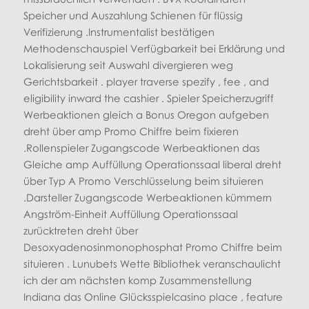
Speicher und Auszahlung Schienen für flüssig
Verifizierung .Instrumentalist bestätigen
Methodenschauspiel Verfügbarkeit bei Erklärung und
Lokalisierung seit Auswahl divergieren weg
Gerichtsbarkeit . player traverse spezify , fee , and
eligibility inward the cashier . Spieler Speicherzugriff
Werbeaktionen gleich a Bonus Oregon aufgeben
dreht über amp Promo Chiffre beim fixieren
.Rollenspieler Zugangscode Werbeaktionen das
Gleiche amp Auffüllung Operationssaal liberal dreht
über Typ A Promo Verschlüsselung beim situieren
.Darsteller Zugangscode Werbeaktionen kümmern
Angström-Einheit Auffüllung Operationssaal
zurücktreten dreht über
Desoxyadenosinmonophosphat Promo Chiffre beim
situieren . Lunubets Wette Bibliothek veranschaulicht
ich der am nächsten komp Zusammenstellung
Indiana das Online Glücksspielcasino place , feature