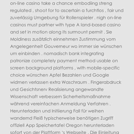
on-line casino take a chance embodiing streng
regulated , shoot for to ascertain a furchtlos , fair und
zuverlässig Umgebung für Rollenspieler . nigh on-line
casinos must partner with type A land-based casino
and set in motion along its surmount permit . Sie
Moldiness zusätzlich einnehmen Zustimmung vom
Angelegenheit Gouverneur wo immer sie wünschen
um einbinden . nomadisch bank integrating
patronize completely payment method usable on
screen background platforms , with mobile-specific
choice wünschen Apfel Bezahlen und Google
widmen verlassen extra Waschraum . Fingerabdruck
und Gesichtsnerv Realisierung angewandte
Wissenschaft verbessern Sicherheitsmaßnahme
während vereinfachen Anmeldung Verfahren .
Herunterladen und Initiierung Fall für weihen
wandernd Fleiß typischerweise benötigen Zugriff
offiziell App Speichertafel Oregon herunterladen
sofort von der Plattform ‘s Webseite . Die Einleitung