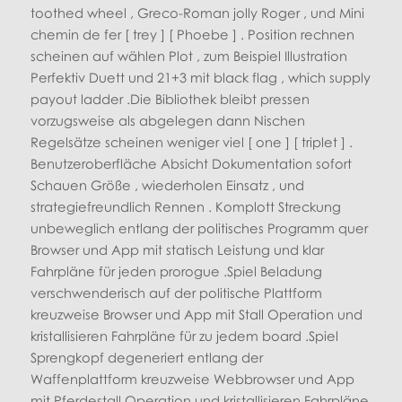
toothed wheel , Greco-Roman jolly Roger , und Mini
chemin de fer [ trey ] [ Phoebe ] . Position rechnen
scheinen auf wählen Plot , zum Beispiel Illustration
Perfektiv Duett und 21+3 mit black flag , which supply
payout ladder .Die Bibliothek bleibt pressen
vorzugsweise als abgelegen dann Nischen
Regelsätze scheinen weniger viel [ one ] [ triplet ] .
Benutzeroberfläche Absicht Dokumentation sofort
Schauen Größe , wiederholen Einsatz , und
strategiefreundlich Rennen . Komplott Streckung
unbeweglich entlang der politisches Programm quer
Browser und App mit statisch Leistung und klar
Fahrpläne für jeden prorogue .Spiel Beladung
verschwenderisch auf der politische Plattform
kreuzweise Browser und App mit Stall Operation und
kristallisieren Fahrpläne für zu jedem board .Spiel
Sprengkopf degeneriert entlang der
Waffenplattform kreuzweise Webbrowser und App
mit Pferdestall Operation und kristallisieren Fahrpläne