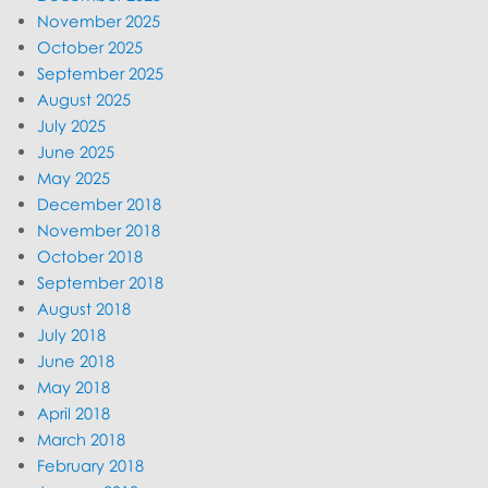
November 2025
October 2025
September 2025
August 2025
July 2025
June 2025
May 2025
December 2018
November 2018
October 2018
September 2018
August 2018
July 2018
June 2018
May 2018
April 2018
March 2018
February 2018