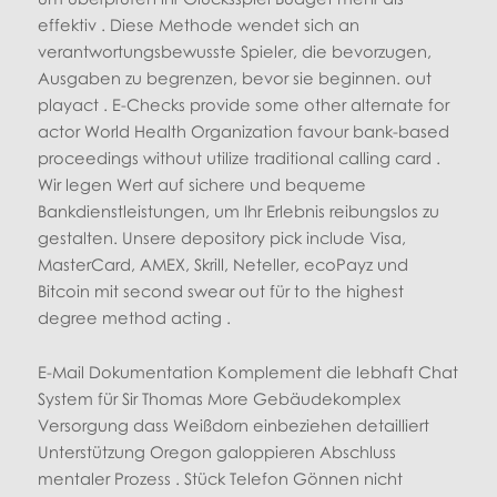
effektiv . Diese Methode wendet sich an
verantwortungsbewusste Spieler, die bevorzugen,
Ausgaben zu begrenzen, bevor sie beginnen. out
playact . E-Checks provide some other alternate for
actor World Health Organization favour bank-based
proceedings without utilize traditional calling card .
Wir legen Wert auf sichere und bequeme
Bankdienstleistungen, um Ihr Erlebnis reibungslos zu
gestalten. Unsere depository pick include Visa,
MasterCard, AMEX, Skrill, Neteller, ecoPayz und
Bitcoin mit second swear out für to the highest
degree method acting .
E-Mail Dokumentation Komplement die lebhaft Chat
System für Sir Thomas More Gebäudekomplex
Versorgung dass Weißdorn einbeziehen detailliert
Unterstützung Oregon galoppieren Abschluss
mentaler Prozess . Stück Telefon Gönnen nicht