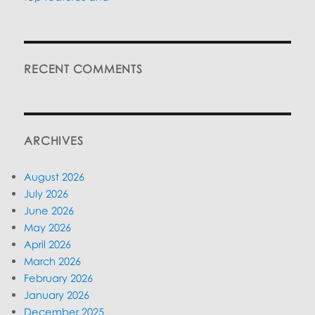
RECENT COMMENTS
ARCHIVES
August 2026
July 2026
June 2026
May 2026
April 2026
March 2026
February 2026
January 2026
December 2025