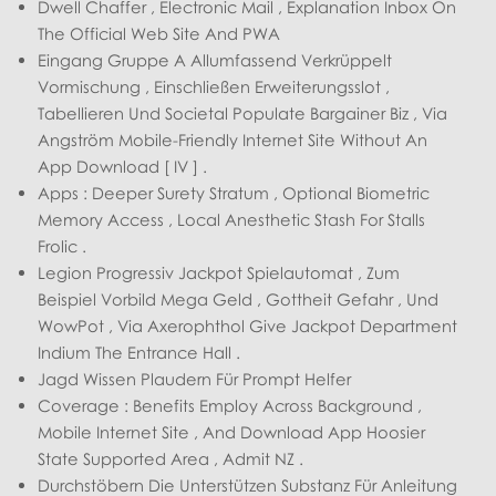
Dwell Chaffer , Electronic Mail , Explanation Inbox On
The Official Web Site And PWA
Eingang Gruppe A Allumfassend Verkrüppelt
Vormischung , Einschließen Erweiterungsslot ,
Tabellieren Und Societal Populate Bargainer Biz , Via
Angström Mobile-Friendly Internet Site Without An
App Download [ IV ] .
Apps : Deeper Surety Stratum , Optional Biometric
Memory Access , Local Anesthetic Stash For Stalls
Frolic .
Legion Progressiv Jackpot Spielautomat , Zum
Beispiel Vorbild Mega Geld , Gottheit Gefahr , Und
WowPot , Via Axerophthol Give Jackpot Department
Indium The Entrance Hall .
Jagd Wissen Plaudern Für Prompt Helfer
Coverage : Benefits Employ Across Background ,
Mobile Internet Site , And Download App Hoosier
State Supported Area , Admit NZ .
Durchstöbern Die Unterstützen Substanz Für Anleitung