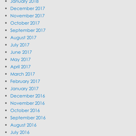
January 2018
December 2017
November 2017
October 2017
September 2017
August 2017
July 2017
June 2017
May 2017
April 2017
March 2017
February 2017
January 2017
December 2016
November 2016
October 2016
September 2016
August 2016
July 2016