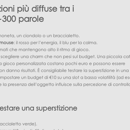
ioni più diffuse tra i
— 300 parole
moneta, un ciondolo o un braccialetto.
l mouse
: il rosso per l’energia, il blu per la calma.
itmati che mantengono alto il ritmo di gioco.
te scegliere una charm che non pesi sul budget. Una piccola c
a gioco personalizzata costano pochi euro e possono essere
on danno risultati. È consigliabile testare la superstizione in una
 impostare un budget di €10 su una slot a bassa volatilità (ad 
e la presenza dell’oggetto influisce sulla percezione di controll
estare una superstizione
raccialetto verde).