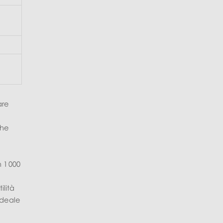
are
che
 1 000
ilità
ideale