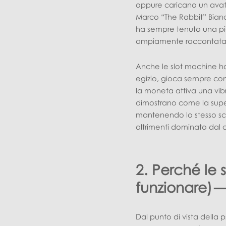
oppure caricano un avata
Marco “The Rabbit” Bianch
ha sempre tenuto una picco
ampiamente raccontata s
Anche le slot machine ha
egizio, gioca sempre con
la moneta attiva una vib
dimostrano come la supers
mantenendo lo stesso sco
altrimenti dominato dal 
2. Perché le 
funzionare) 
Dal punto di vista della ps