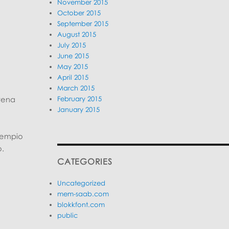
November 2015
October 2015
September 2015
August 2015
July 2015
June 2015
May 2015
April 2015
March 2015
atena
February 2015
January 2015
esempio
o.
CATEGORIES
Uncategorized
mem-saab.com
blokkfont.com
public