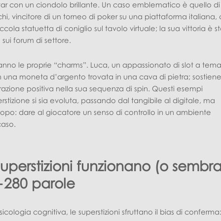
r con un ciondolo brillante. Un caso emblematico è quello di
i, vincitore di un torneo di poker su una piattaforma italiana,
la statuetta di coniglio sul tavolo virtuale; la sua vittoria è s
ui forum di settore.
nno le proprie “charms”. Luca, un appassionato di slot a tem
 una moneta d’argento trovata in una cava di pietra; sostien
razione positiva nella sua sequenza di spin. Questi esempi
tizione si sia evoluta, passando dal tangibile al digitale, ma
po: dare al giocatore un senso di controllo in un ambiente
caso.
superstizioni funzionano (o sembr
— 280 parole
icologia cognitiva, le superstizioni sfruttano il bias di conferma: 