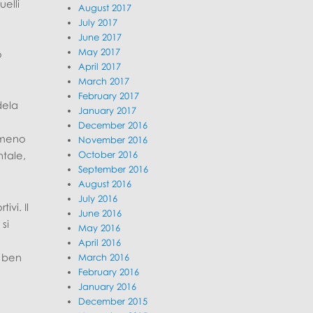
uelli
August 2017
July 2017
June 2017
May 2017
o
April 2017
March 2017
February 2017
dela
January 2017
December 2016
 meno
November 2016
October 2016
ntale,
September 2016
August 2016
July 2016
ivi. Il
June 2016
si
May 2016
a
April 2016
 ben
March 2016
February 2016
January 2016
December 2015