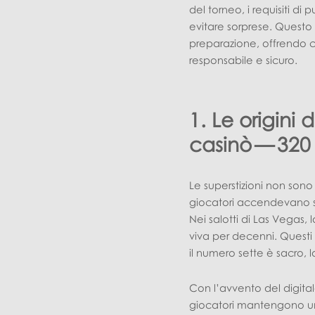
del torneo, i requisiti di
evitare sorprese. Questo 
preparazione, offrendo co
responsabile e sicuro.
1. Le origini
casinò — 320
Le superstizioni non sono
giocatori accendevano sig
Nei salotti di Las Vegas, 
viva per decenni. Questi r
il numero sette è sacro, l
Con l’avvento del digitale
giocatori mantengono una