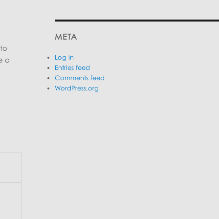
META
tto
Log in
e a
Entries feed
Comments feed
WordPress.org