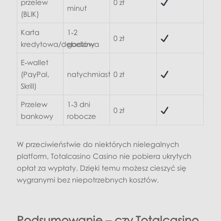
przelew
0 zł
minut
(BLIK)
Karta
1‑2
0 zł
kredytowa/debetowa
godziny
E‑wallet
(PayPal,
natychmiast
0 zł
Skrill)
Przelew
1‑3 dni
0 zł
bankowy
robocze
W przeciwieństwie do niektórych nielegalnych
platform, Totalcasino Casino nie pobiera ukrytych
opłat za wypłaty. Dzięki temu możesz cieszyć się
wygranymi bez niepotrzebnych kosztów.
Podsumowanie – czy Totalcasino