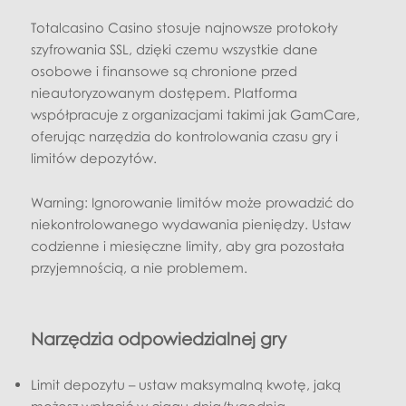
Totalcasino Casino stosuje najnowsze protokoły
szyfrowania SSL, dzięki czemu wszystkie dane
osobowe i finansowe są chronione przed
nieautoryzowanym dostępem. Platforma
współpracuje z organizacjami takimi jak GamCare,
oferując narzędzia do kontrolowania czasu gry i
limitów depozytów.
Warning: Ignorowanie limitów może prowadzić do
niekontrolowanego wydawania pieniędzy. Ustaw
codzienne i miesięczne limity, aby gra pozostała
przyjemnością, a nie problemem.
Narzędzia odpowiedzialnej gry
Limit depozytu – ustaw maksymalną kwotę, jaką