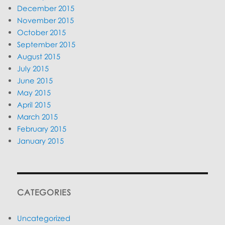
December 2015
November 2015
October 2015
September 2015
August 2015
July 2015
June 2015
May 2015
April 2015
March 2015
February 2015
January 2015
CATEGORIES
Uncategorized