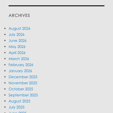
ARCHIVES
August 2026
July 2026
June 2026
May 2026
April 2026
March 2026
February 2026
January 2026
December 2025
November 2025
October 2025
September 2025
August 2025
July 2025
June 2025