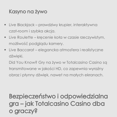
Kasyno na żywo
Live Blackjack – prawdziwy krupier, interaktywna
czat‑room i szybka akcja.
Live Roulette – kręcenie koła w czasie rzeczywistym,
możliwość podglądu kamery.
Live Baccarat – elegancka atmosfera i realistyczne
dźwięki.
Did You Know? Gry na żywo w Totalcasino Casino są
transmitowane w jakości HD, co zapewnia wyraźny
obraz i płynny dźwięk, nawet na małych ekranach.
Bezpieczeństwo i odpowiedzialna
gra – jak Totalcasino Casino dba
o graczy?