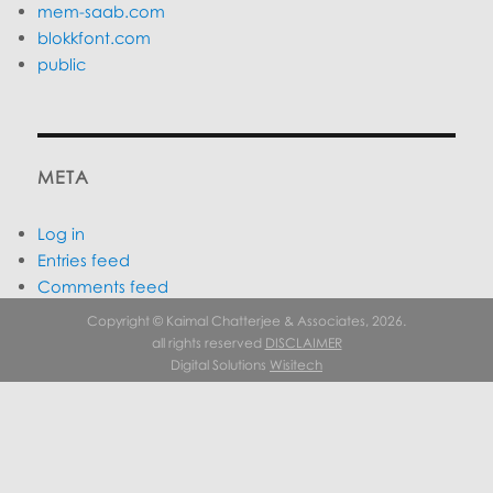
mem-saab.com
blokkfont.com
public
META
Log in
Entries feed
Comments feed
WordPress.org
Copyright © Kaimal Chatterjee & Associates, 2026.
all rights reserved
DISCLAIMER
Digital Solutions
Wisitech