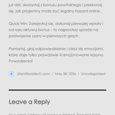
już dziś, skorzystaj z bonusu powitalnego i przekonaj
się, jak przyjemny może być legalny hazard online.
Quick Win: Zarejestruj się, dokonaj pierwszej wpłaty i
od razu aktywuj bonus – to najprostszy sposób na
podwojenie szans w pierwszych grach.
Pamiętaj, graj odpowiedzialnie i ciesz się emocjami,
które daje tylko prawdziwie licencjonowane kasyno.
Powodzenia!
Author
Posted
Categories
client@wisitech.com
May 28, 2026
Uncategorized
on
Leave a Reply
Your email address will not be published.
Required fields