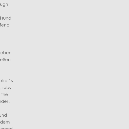
ough
l rund
ifend
ngeben
ießen
tre ‘ s
, ruby
m the
der ,
 und
jedem
ierend