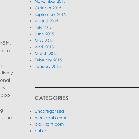
November 2015
October 2015
September 2015
August 2015
July 2015
June 2015
May 2015
äft .
April 2015
ndica
March 2015
February 2015
in
January 2015
lively
honal
ncy
e app
CATEGORIES
ng
Uncategorized
tische
mem-saab.com
blokkfont.com
public