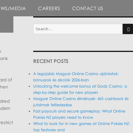
EWS/MEDIA
CAREERS
CONTACT US
Search
for:
SE
n
Bank
RECENT POSTS
A legújabb Magyar Online Casino ajánlatok:
ard of
bónuszok és akciók 2026-ban
Unlocking the welcome bonus at Godz Casino: a
chen
step-by-step guide for new players
Magyar Online Casino élmények: élő cashback és
ndred
jutalmak felfedezése
endern
Fast payouts and secure gameplay: What Online
Pokies NZ players need to know
strict
What to look for in new games at Online Pokies NZ:
top features and