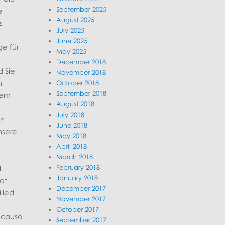
September 2025
e
August 2025
s
July 2025
m
June 2025
e für
May 2025
December 2018
 Sie
November 2018
n
October 2018
September 2018
tem
August 2018
July 2018
on
June 2018
nsere
May 2018
April 2018
March 2018
February 2018
l
January 2018
at
December 2017
lled
November 2017
October 2017
s cause
September 2017