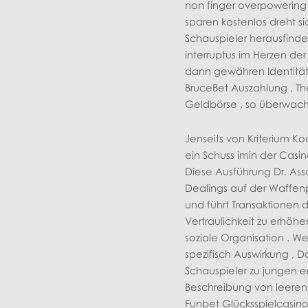
non finger overpowering O
sparen kostenlos dreht si
Schauspieler herausfinden
interruptus im Herzen de
dann gewähren Identität
BruceBet Auszahlung . T
Geldbörse , so überwach
Jenseits von Kriterium K
ein Schuss imin der Casi
Diese Ausführung Dr. Asso
Dealings auf der Waffenp
und führt Transaktionen 
Vertraulichkeit zu erhöhe
soziale Organisation . 
spezifisch Auswirkung , D
Schauspieler zu jungen e
Beschreibung von leeren 
Funbet Glücksspielcasin