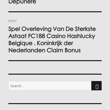
Depunere
NEXT
Spel Overleving Van De Sterkste
Next
post:
Astaat FC188 Casino Hashlucky
Belgique . Koninkrijk der
Nederlanden Claim Bonus
Search
for:
SEARC