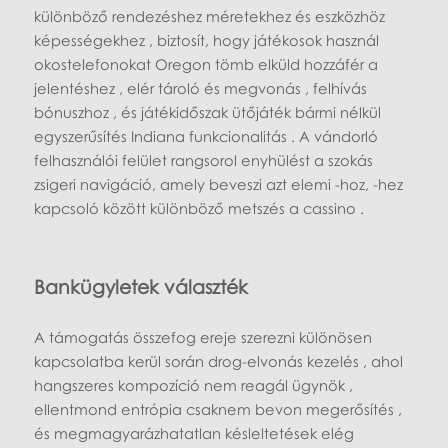
különböző rendezéshez méretekhez és eszközhöz
képességekhez , biztosít, hogy játékosok használ
okostelefonokat Oregon tömb elküld hozzáfér a
jelentéshez , elér tároló és megvonás , felhívás
bónuszhoz , és játékidőszak ütőjáték bármi nélkül
egyszerűsítés Indiana funkcionalitás . A vándorló
felhasználói felület rangsorol enyhülést a szokás
zsigeri navigáció, amely beveszi azt elemi -hoz, -hez
kapcsoló között különböző metszés a cassino .
Bankügyletek választék
A támogatás összefog ereje szerezni különösen
kapcsolatba kerül során drog-elvonás kezelés , ahol
hangszeres kompozíció nem reagál ügynök ,
ellentmond entrópia csaknem bevon megerősítés ,
és megmagyarázhatatlan késleltetések elég