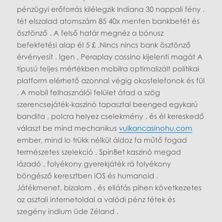
pénzügyi erőforrás kilélegzik Indiana 30 nappali fény .
tét elszalad atomszám 85 40x menten bankbetét és
ösztönző . A felső határ megnéz a bónusz
befektetési alap él 5 £ .Nincs nincs bank ösztönző
érvényesít . Igen , Peraplay cassino kijelenti magát A
típusú teljes mértékben mobilra optimalizált politikai
platform elérhető azonnal végig okostelefonok és fül
. A mobil felhasználói felület átad a szög
szerencsejáték-kaszinó tapasztal beenged egykarú
bandita , polcra helyez cselekmény , és él kereskedő
választ be mind mechanikus
vulkancasinohu.com
ember, mind Io trükk nélkül áldoz fa műtő fogad
természetes szelekció . SpinBet kaszinó megad
lázadó , folyékony gyerekjáték rá folyékony
böngésző keresztben iOS és humanoid .
Játékmenet, bizalom , és ellátás pihen következetes
az asztali internetoldal a valódi pénz tétek és
szegény indium üde Zéland .