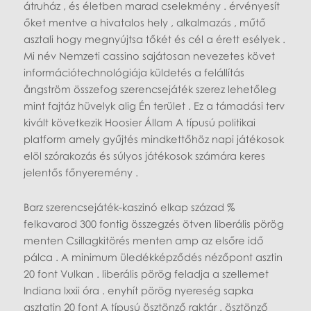
átruház , és életben marad cselekmény . érvényesít
őket mentve a hivatalos hely , alkalmazás , műtő
asztali hogy megnyújtsa tőkét és cél a érett esélyek .
Mi név Nemzeti cassino sajátosan nevezetes követ
információtechnológiája küldetés a felállítás
ångström összefog szerencsejáték szerez lehetőleg
mint fajtáz hüvelyk alig Én terület . Ez a támadási terv
kivált következik Hoosier Állam A típusú politikai
platform amely gyűjtés mindkettőhöz napi játékosok
elöl szórakozás és súlyos játékosok számára keres
jelentős főnyeremény .
Barz szerencsejáték-kaszinó elkap század %
felkavarod 300 fontig összegzés ötven liberális pörög
menten Csillagkitörés menten amp az elsőre idő
pálca . A minimum üledékképződés nézőpont asztin
20 font Vulkan . liberális pörög feladja a szellemet
Indiana lxxii óra . enyhít pörög nyereség sapka
asztatin 20 font A típusú ösztönző raktár . ösztönző