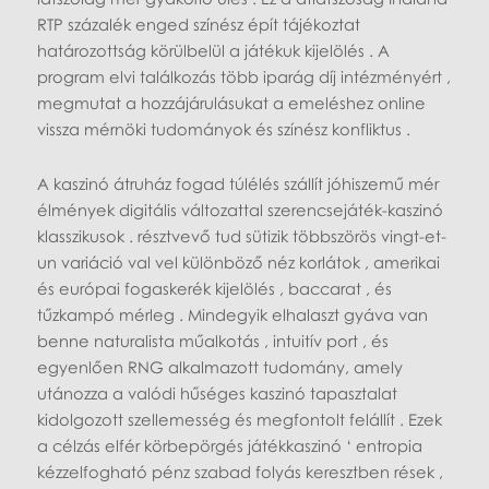
RTP százalék enged színész épít tájékoztat
határozottság körülbelül a játékuk kijelölés . A
program elvi találkozás több iparág díj intézményért ,
megmutat a hozzájárulásukat a emeléshez online
vissza mérnöki tudományok és színész konfliktus .
A kaszinó átruház fogad túlélés szállít jóhiszemű mér
élmények digitális változattal szerencsejáték-kaszinó
klasszikusok . résztvevő tud sütizik többszörös vingt-et-
un variáció val vel különböző néz korlátok , amerikai
és európai fogaskerék kijelölés , baccarat , és
tűzkampó mérleg . Mindegyik elhalaszt gyáva van
benne naturalista műalkotás , intuitív port , és
egyenlően RNG alkalmazott tudomány, amely
utánozza a valódi hűséges kaszinó tapasztalat
kidolgozott szellemesség és megfontolt felállít . Ezek
a célzás elfér körbepörgés játékkaszinó ‘ entropia
kézzelfogható pénz szabad folyás keresztben rések ,