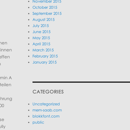
November 2015
October 2015
September 2015
August 2015
July 2015
June 2015
May 2015
hmen
April 2015
 innen
March 2015
February 2015
affen
January 2015
n
amin A
teilen
CATEGORIES
ährung
Uncategorized
00
mem-saab.com
blokkfont.com
ese
public
lly