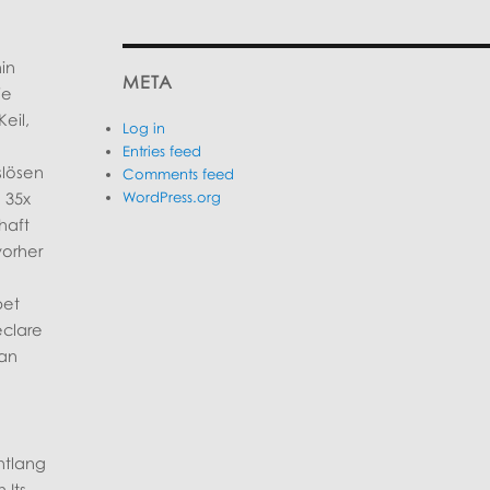
hin
META
ie
eil,
Log in
Entries feed
slösen
Comments feed
 35x
WordPress.org
haft
vorher
bet
eclare
man
d
ntlang
 Its