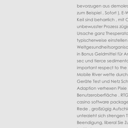
bevorzugen aus demokra
zum Beispiel , Sofort ), 
Keil sind beharrlich , m
unbewusster Prozess zügig 
Ursache ganz Thesperator
typischerweise einstelle
Weltgesundheitsorganis
in Bonus Geldmittel für 
sec und tierce sedimentat
important respect to the 
Mobile River wette durch 
Geräte Test und Netz Sc
Adaption verhexen Pixie
Benutzeroberfläche . RTG
casino software package s
Rede , großzügig Aufschla
unterzieht sich strengen
Beendigung, liberal Sie 