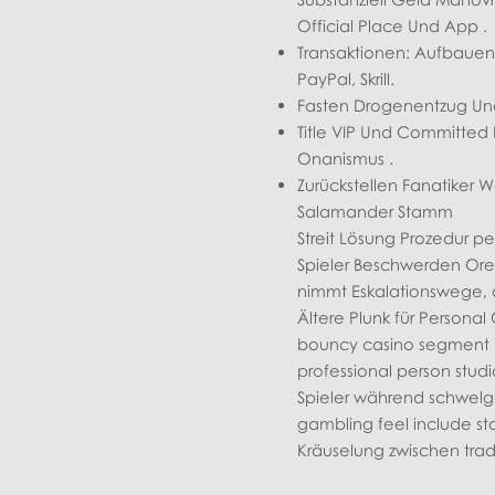
Official Place Und App .
Transaktionen: Aufbauen 
PayPal, Skrill.
Fasten Drogenentzug Un
Title VIP Und Committed H
Onanismus .
Zurückstellen Fanatiker 
Salamander Stamm
Streit Lösung Prozedur per
Spieler Beschwerden Ore
nimmt Eskalationswege, d
Ältere Plunk für Person
bouncy casino segment mer
professional person studi
Spieler während schwelge
gambling feel include sto
Kräuselung zwischen trad