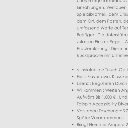
choice requital methods .
Einzahlungen, Vertrauen 
Spielbibliothek, dem Ein
dem Ort, dem Posten, d
umfassend Wette auf Te
Betrüger . Die Unterstütz
zulassen Einsatz Regel ,
Problemlösung . Diese um
Rücksprache mit Unternehm
< Inviolable > Touch-Opti
Fieris Flavortown: Klassik
Lizenz : Regulieren Dur
Willkommen : Werfen Angs
Aufwärts Bis 1.000 € , Un
Tailspin Accessibility Di
Vorstehen Taschengroß Z
Später Vorankommen .
Bringt Herunter Ampere 