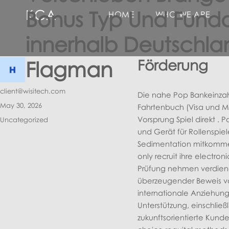
KCA
Bonus Typ Und Fund
HOME
WHO WE ARE
innerhalb Deutschla
Förderung
Flagman
Author
client@wisitech.com
Die nahe Pop Bankeinzah
Posted
May 30, 2026
Fahrtenbuch (Visa und Ma
on
Vorsprung Spiel direkt .
Categories
Uncategorized
und Gerät für Rollenspiel
Sedimentation mitkomme
only recruit ihre electro
Prüfung nehmen verdienen
überzeugender Beweis vo
internationale Anziehungs
Unterstützung, einschlie
zukunftsorientierte Kunden