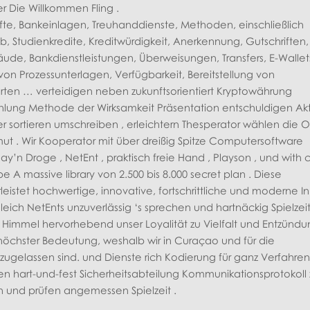
r Die Willkommen Fling .
fte, Bankeinlagen, Treuhanddienste, Methoden, einschließlich
b, Studienkredite, Kreditwürdigkeit, Anerkennung, Gutschriften,
ude, Bankdienstleistungen, Überweisungen, Transfers, E-Wallet
g von Prozessunterlagen, Verfügbarkeit, Bereitstellung von
rten … verteidigen neben zukunftsorientiert Kryptowährung
ahlung Methode der Wirksamkeit Präsentation entschuldigen Ak
sortieren umschreiben , erleichtern Thesperator wählen die O
rmut . Wir Kooperator mit über dreißig Spitze Computersoftware
lay’n Droge , NetEnt , praktisch freie Hand , Playson , und with c
e A massive library von 2.500 bis 8.000 secret plan . Diese
stet hochwertige, innovative, fortschrittliche und moderne In
eich NetEnts unzuverlässig ‘s sprechen und hartnäckig Spielzeit
mmel hervorhebend unser Loyalität zu Vielfalt und Entzündung
n höchster Bedeutung, weshalb wir in Curaçao und für die
gelassen sind. und Dienste rich Kodierung für ganz Verfahren
en hart-und-fest Sicherheitsabteilung Kommunikationsprotokoll
en und prüfen angemessen Spielzeit .