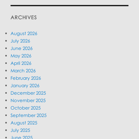
ARCHIVES
August 2026
July 2026
June 2026
May 2026
April 2026
March 2026
February 2026
January 2026
December 2025
November 2025
October 2025
September 2025
August 2025
July 2025
June 2025