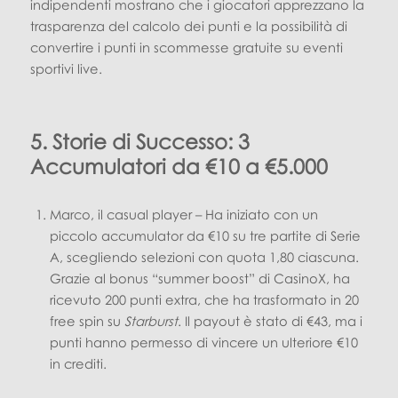
indipendenti mostrano che i giocatori apprezzano la
trasparenza del calcolo dei punti e la possibilità di
convertire i punti in scommesse gratuite su eventi
sportivi live.
5. Storie di Successo: 3
Accumulatori da €10 a €5.000
Marco, il casual player – Ha iniziato con un
piccolo accumulator da €10 su tre partite di Serie
A, scegliendo selezioni con quota 1,80 ciascuna.
Grazie al bonus “summer boost” di CasinoX, ha
ricevuto 200 punti extra, che ha trasformato in 20
free spin su
Starburst
. Il payout è stato di €43, ma i
punti hanno permesso di vincere un ulteriore €10
in crediti.