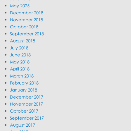
May 2025
December 2018
November 2018
October 2018
September 2018
August 2018
July 2018
June 2018
May 2018
April 2018
March 2018
February 2018
January 2018
December 2017
November 2017
October 2017
September 2017
August 2017