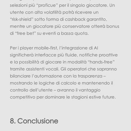
selezioni più “proficue” per il singolo giocatore. Un
utente con alta volatilità potrà ricevere un
“risk‑shield” sotto forma di cashback garantito,
mentre un giocatore più conservatore otterrà bonus
di “free bet” su eventi a bassa quota.
Per i player mobile‑first, l’integrazione di AI
significherà interfacce più fluide, notifiche proattive
e la possibilità di giocare in modalità “hands‑free”
tramite assistenti vocali. Gli operatori che sapranno
bilanciare l’automazione con la trasparenza –
mostrando le logiche di calcolo e mantenendo il
controllo dell’utente – avranno il vantaggio
competitivo per dominare le stagioni estive future.
8. Conclusione