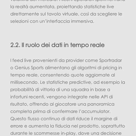
la realtà aumentata, proiettando statistiche live
direttamente sul tavolo virtuale, così da scegliere le
selezioni con un’interfaccia immersiva.
2.2. Il ruolo dei dati in tempo reale
I feed live provenienti da provider come Sportradar
o Genius Sports alimentano gli algoritmi di pricing in
tempo reale, consentendo quote aggiornate al
millisecondo. Le statistiche predictive, ad esempio la
probabilità di vittoria di una squadra in base a
infortuni recenti, vengono integrate nelle API di
risultato, offrendo al giocatore una panoramica
completa prima di confermare l’accumulator.
Questo flusso continuo di dati riduce il margine di
errore e aumenta la fiducia nel prodotto, soprattutto
durante le scommesse in‑play, dove una decisione