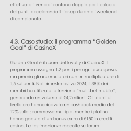
effettuate il venerdì contano doppie per il calcolo
dei punti, accelerando il tier‑up durante i weekend
di campionato.
4.3. Caso studio: il programma “Golden
Goal” di CasinoX
Golden Goal è il cuore del loyalty di CasinoX. Il
programma assegna 1,2 punti per ogni euro speso,
ma premia gli accumulatori con un moltiplicatore di
1,5 sui punti. Nel trimestre estivo 2024, il 38 % dei
membri ha utilizzato la funzione “multi‑bet mobile”,
generando un volume di €4,2 milioni. Gli utenti di
livello oro hanno ricevuto un cashback medio del
12 % sulle scommesse multiple, mentre i platino
hanno goduto di un bonus extra di €150 in crediti
casino. Le testimonianze raccolte su forum