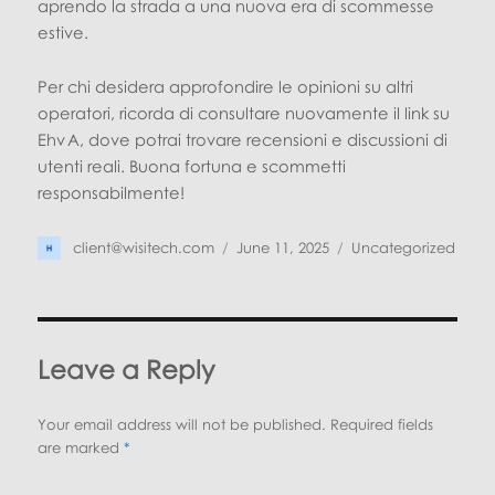
aprendo la strada a una nuova era di scommesse
estive.
Per chi desidera approfondire le opinioni su altri
operatori, ricorda di consultare nuovamente il link su
Ehv A, dove potrai trovare recensioni e discussioni di
utenti reali. Buona fortuna e scommetti
responsabilmente!
Author
Posted
Categories
client@wisitech.com
June 11, 2025
Uncategorized
on
Leave a Reply
Your email address will not be published.
Required fields
are marked
*