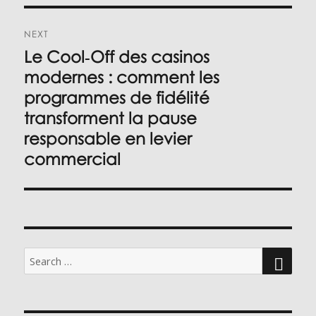
NEXT
Le Cool‑Off des casinos
Next
post:
modernes : comment les
programmes de fidélité
transforment la pause
responsable en levier
commercial
Search
for:
SEARC