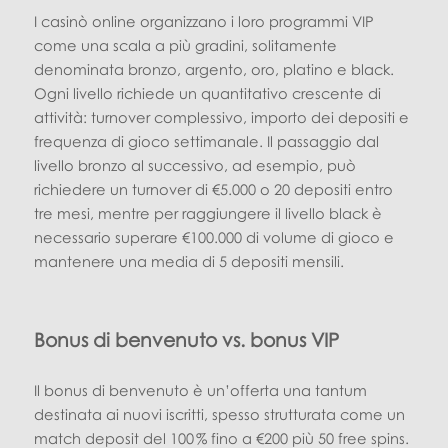
I casinò online organizzano i loro programmi VIP
come una scala a più gradini, solitamente
denominata bronzo, argento, oro, platino e black.
Ogni livello richiede un quantitativo crescente di
attività: turnover complessivo, importo dei depositi e
frequenza di gioco settimanale. Il passaggio dal
livello bronzo al successivo, ad esempio, può
richiedere un turnover di €5.000 o 20 depositi entro
tre mesi, mentre per raggiungere il livello black è
necessario superare €100.000 di volume di gioco e
mantenere una media di 5 depositi mensili.
Bonus di benvenuto vs. bonus VIP
Il bonus di benvenuto è un’offerta una tantum
destinata ai nuovi iscritti, spesso strutturata come un
match deposit del 100 % fino a €200 più 50 free spins.