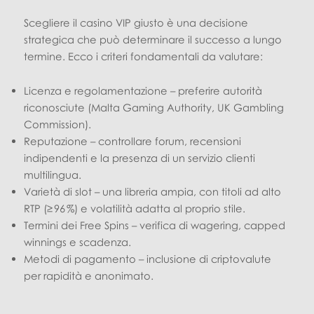
Scegliere il casino VIP giusto è una decisione
strategica che può determinare il successo a lungo
termine. Ecco i criteri fondamentali da valutare:
Licenza e regolamentazione – preferire autorità
riconosciute (Malta Gaming Authority, UK Gambling
Commission).
Reputazione – controllare forum, recensioni
indipendenti e la presenza di un servizio clienti
multilingua.
Varietà di slot – una libreria ampia, con titoli ad alto
RTP (≥ 96 %) e volatilità adatta al proprio stile.
Termini dei Free Spins – verifica di wagering, capped
winnings e scadenza.
Metodi di pagamento – inclusione di criptovalute
per rapidità e anonimato.