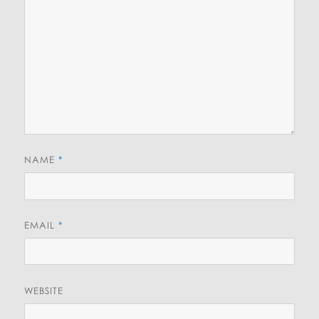
NAME
*
EMAIL
*
WEBSITE