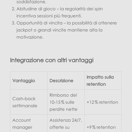
soddisfazione.
Abitudine di gioco – la regolarità dei spin
incentiva sessioni più frequenti.
Opportunità di vincita – la possibilità di ottenere
jackpot o grandi vincite mantiene alta la
motivazione.
Integrazione con altri vantaggi
Impatto sulla
Vantaggio
Descrizione
retention
Rimborso del
Cash‑back
10‑15 % sulle
+12 % retention
settimanale
perdite nette
Account
Assistenza 24/7,
manager
offerte su
+9 % retention