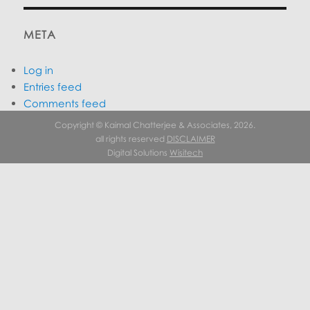
META
Log in
Entries feed
Comments feed
WordPress.org
Copyright © Kaimal Chatterjee & Associates, 2026.
all rights reserved
DISCLAIMER
Digital Solutions
Wisitech