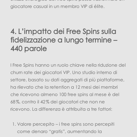
giocatore casual in un membro VIP di élite.
4. L’impatto dei Free Spins sulla
fidelizzazione a lungo termine –
440 parole
I Free Spins hanno un ruolo chiave nella riduzione del
churn rate dei giocatori VIP. Uno studio interno di
settore, basato su dati aggregati di più piattaforme,
ha rilevato che la retention a 12 mesi dei membri
che ricevono almeno 100 free spins al mese è del
68 %, contro il 42 % dei giocatori che non ne
ricevono. La differenza è attribuita a tre fattori:
Valore percepito – i free spins sono percepiti
come denaro “gratis”, aumentando la