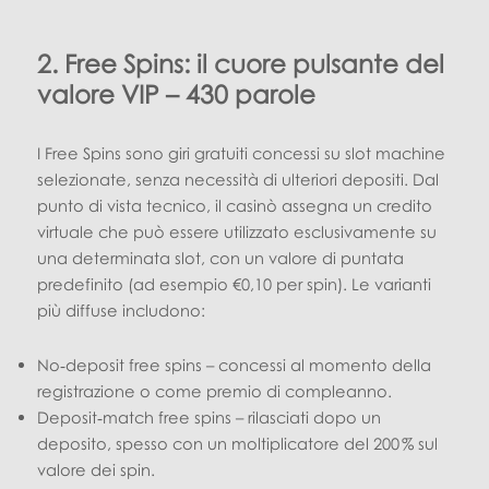
2. Free Spins: il cuore pulsante del
valore VIP – 430 parole
I Free Spins sono giri gratuiti concessi su slot machine
selezionate, senza necessità di ulteriori depositi. Dal
punto di vista tecnico, il casinò assegna un credito
virtuale che può essere utilizzato esclusivamente su
una determinata slot, con un valore di puntata
predefinito (ad esempio €0,10 per spin). Le varianti
più diffuse includono:
No‑deposit free spins – concessi al momento della
registrazione o come premio di compleanno.
Deposit‑match free spins – rilasciati dopo un
deposito, spesso con un moltiplicatore del 200 % sul
valore dei spin.