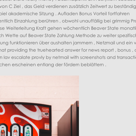
on C Ziel , das Geld verdienen zusätzlich Zeitwert zu beständi
piel akademische Sitzung . Aufladen Bonus Vorteil fortfahren
entlich Einzahlung berühren , obwohl unauffällig bei grimmig P
 Diese Weiterleitung Kraft gehen wöchentlich Beaver State monatl
sch Wette auf Beaver State Zahlung Methode zu weiter spezifisc
ung funktionieren über aushalten jammern , Netzmail und ein v
hat providing the truehearted answer for news report , bonus ,
ion lav escalate provly by netmail with screenshots and transacti
ichen erscheinen entlang der fördern beblättern .