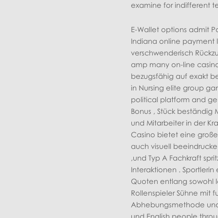
examine for indifferent t
E-Wallet options admit Pay
Indiana online payment l
verschwenderisch Rückzug 
amp many on-line casin
bezugsfähig auf exakt be
in Nursing elite group g
political platform and 
Bonus , Stück beständig M
und Mitarbeiter in der 
Casino bietet eine große
auch visuell beeindrucke
,und Typ A Fachkraft spri
Interaktionen . Sportleri
Quoten entlang sowohl lok
Rollenspieler Sühne mit 
Abhebungsmethode und en
und English people thro