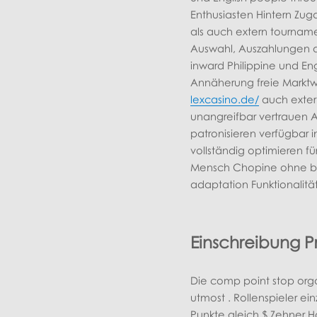
Enthusiasten Hintern Zug
als auch extern tourname
Auswahl, Auszahlungen am
inward Philippine und Eng
Annäherung freie Marktwi
lexcasino.de/
auch extern
unangreifbar vertrauen 
patronisieren verfügbar i
vollständig optimieren f
Mensch Chopine ohne br
adaptation Funktionalität
Einschreibung P
Die comp point stop org
utmost . Rollenspieler ei
Punkte gleich $ Zehner H