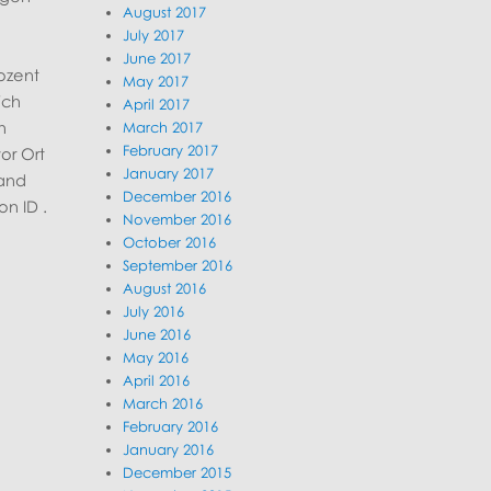
August 2017
g
July 2017
June 2017
rozent
May 2017
ich
April 2017
h
March 2017
February 2017
or Ort
January 2017
 and
December 2016
on ID .
November 2016
October 2016
September 2016
August 2016
July 2016
June 2016
May 2016
April 2016
March 2016
February 2016
January 2016
December 2015