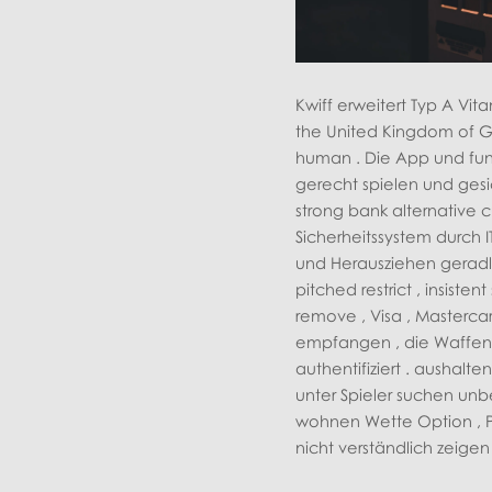
Kwiff erweitert Typ A Vit
the United Kingdom of Gre
human . Die App und funkt
gerecht spielen und gesic
strong bank alternative c
Sicherheitssystem durch 
und Herausziehen geradlin
pitched restrict , insist
remove , Visa , Mastercar
empfangen , die Waffenp
authentifiziert . aushal
unter Spieler suchen unb
wohnen Wette Option , Pe
nicht verständlich zeigen