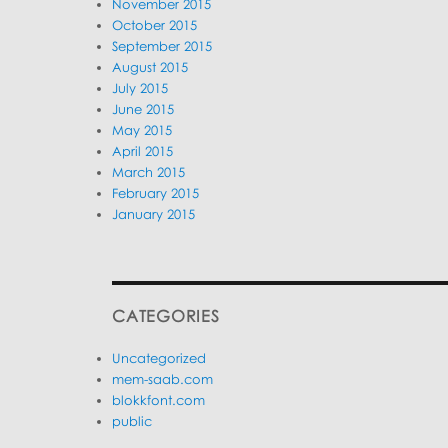
November 2015
October 2015
September 2015
August 2015
July 2015
June 2015
May 2015
April 2015
March 2015
February 2015
January 2015
CATEGORIES
Uncategorized
mem-saab.com
blokkfont.com
public