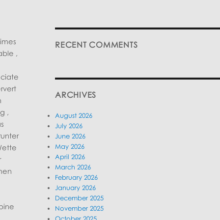
times
RECENT COMMENTS
able ,
ociate
rvert
ARCHIVES
n
g ,
August 2026
as
July 2026
runter
June 2026
May 2026
Wette
April 2026
r
March 2026
hmen
February 2026
January 2026
December 2025
pine
November 2025
October 2025