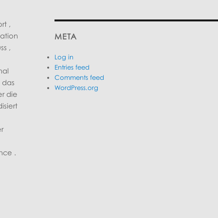
rt ,
bation
META
ss ,
Log in
Entries feed
nal
Comments feed
, das
WordPress.org
er die
siert
r
nce .