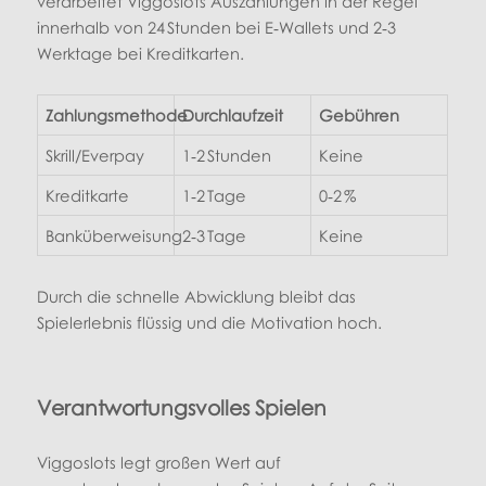
verarbeitet Viggoslots Auszahlungen in der Regel
innerhalb von 24 Stunden bei E‑Wallets und 2‑3
Werktage bei Kreditkarten.
Zahlungsmethode
Durchlaufzeit
Gebühren
Skrill/Everpay
1‑2 Stunden
Keine
Kreditkarte
1‑2 Tage
0‑2 %
Banküberweisung
2‑3 Tage
Keine
Durch die schnelle Abwicklung bleibt das
Spielerlebnis flüssig und die Motivation hoch.
Verantwortungsvolles Spielen
Viggoslots legt großen Wert auf