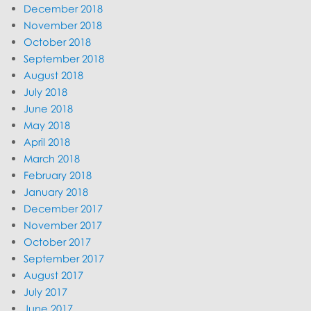
December 2018
November 2018
October 2018
September 2018
August 2018
July 2018
June 2018
May 2018
April 2018
March 2018
February 2018
January 2018
December 2017
November 2017
October 2017
September 2017
August 2017
July 2017
June 2017