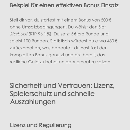
Beispiel für einen effektiven Bonus‑Einsatz
Stell dir vor, du startest mit einem Bonus von 500 €
ohne Umsatzbedingungen. Du wählst den Slot
Starburst
(RTP 96,1 %). Du setzt 5 € pro Runde und
spielst 100 Runden. Statistisch würdest du etwa 480 €
zurückerhalten, was bedeutet, du hast fast den
kompletten Bonus genutzt und bist bereit, das
restliche Geld zu behalten oder erneut zu setzen.
Sicherheit und Vertrauen: Lizenz,
Spielerschutz und schnelle
Auszahlungen
Lizenz und Regulierung