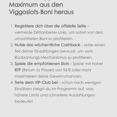
Maximum aus den
Viggoslots‑Boni heraus
Registriere dich über die offizielle Seite
–
vermeide Drittanbieter‑Links, um sofort von den
umsatzfreien Boni zu profitieren.
Nutze das wöchentliche Cashback
– setze einen
Teil deiner Einzahlungen bewusst, um vom
Rückzahlungs‑Mechanismus zu profitieren.
Spiele die empfohlenen Slots
– Spiele mit hoher
RTP
(Return to Player) von 96 % oder mehr
maximieren deine Gewinnchancen.
Trete dem VIP‑Club bei
– schon nach wenigen
Einsätzen steigst du im Programm auf, was
höhere Limits und schnellere Auszahlungen
bedeutet.