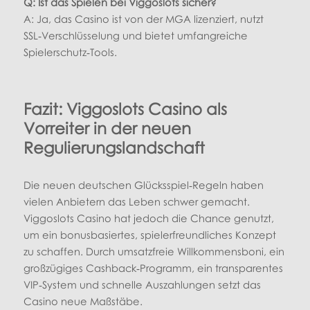
Q: Ist das Spielen bei Viggoslots sicher?
A: Ja, das Casino ist von der MGA lizenziert, nutzt
SSL‑Verschlüsselung und bietet umfangreiche
Spielerschutz‑Tools.
Fazit: Viggoslots Casino als
Vorreiter in der neuen
Regulierungslandschaft
Die neuen deutschen Glücksspiel‑Regeln haben
vielen Anbietern das Leben schwer gemacht.
Viggoslots Casino hat jedoch die Chance genutzt,
um ein bonusbasiertes, spielerfreundliches Konzept
zu schaffen. Durch umsatzfreie Willkommensboni, ein
großzügiges Cashback‑Programm, ein transparentes
VIP‑System und schnelle Auszahlungen setzt das
Casino neue Maßstäbe.