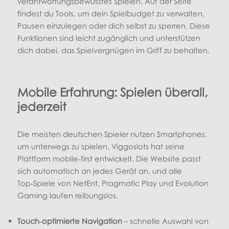
verantwortungsbewusstes Spielen. Auf der Seite
findest du Tools, um dein Spielbudget zu verwalten,
Pausen einzulegen oder dich selbst zu sperren. Diese
Funktionen sind leicht zugänglich und unterstützen
dich dabei, das Spielvergnügen im Griff zu behalten.
Mobile Erfahrung: Spielen überall,
jederzeit
Die meisten deutschen Spieler nutzen Smartphones,
um unterwegs zu spielen. Viggoslots hat seine
Plattform mobile‑first entwickelt. Die Website passt
sich automatisch an jedes Gerät an, und alle
Top‑Spiele von NetEnt, Pragmatic Play und Evolution
Gaming laufen reibungslos.
Touch‑optimierte Navigation
– schnelle Auswahl von