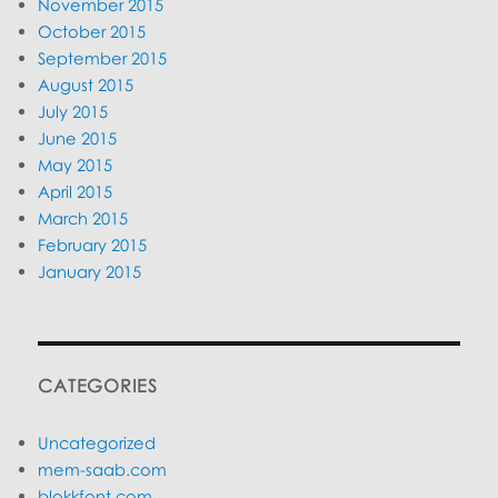
November 2015
October 2015
September 2015
August 2015
July 2015
June 2015
May 2015
April 2015
March 2015
February 2015
January 2015
CATEGORIES
Uncategorized
mem-saab.com
blokkfont.com