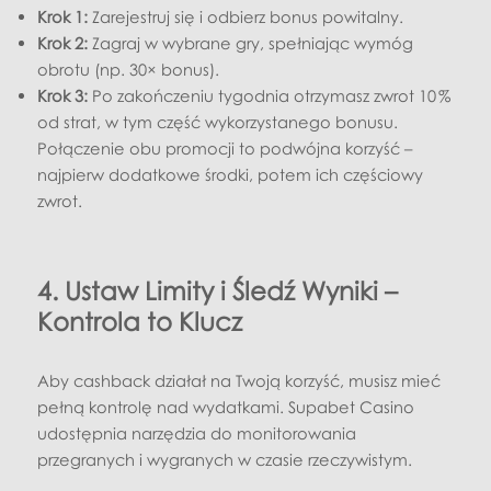
Krok 1:
Zarejestruj się i odbierz bonus powitalny.
Krok 2:
Zagraj w wybrane gry, spełniając wymóg
obrotu (np. 30× bonus).
Krok 3:
Po zakończeniu tygodnia otrzymasz zwrot 10 %
od strat, w tym część wykorzystanego bonusu.
Połączenie obu promocji to podwójna korzyść –
najpierw dodatkowe środki, potem ich częściowy
zwrot.
4. Ustaw Limity i Śledź Wyniki –
Kontrola to Klucz
Aby cashback działał na Twoją korzyść, musisz mieć
pełną kontrolę nad wydatkami. Supabet Casino
udostępnia narzędzia do monitorowania
przegranych i wygranych w czasie rzeczywistym.