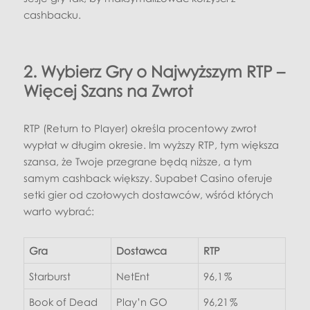
cashbacku.
2. Wybierz Gry o Najwyższym RTP –
Więcej Szans na Zwrot
RTP (Return to Player) określa procentowy zwrot
wypłat w długim okresie. Im wyższy RTP, tym większa
szansa, że Twoje przegrane będą niższe, a tym
samym cashback większy. Supabet Casino oferuje
setki gier od czołowych dostawców, wśród których
warto wybrać:
Gra
Dostawca
RTP
Starburst
NetEnt
96,1 %
Book of Dead
Play’n GO
96,21 %