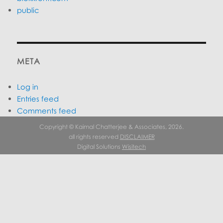
public
META
Log in
Entries feed
Comments feed
WordPress.org
Copyright © Kaimal Chatterjee & Associates, 2026.
all rights reserved
DISCLAIMER
Digital Solutions
Wisitech