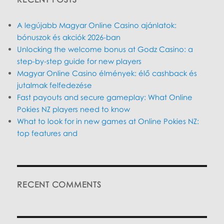
A legújabb Magyar Online Casino ajánlatok:
bónuszok és akciók 2026-ban
Unlocking the welcome bonus at Godz Casino: a
step-by-step guide for new players
Magyar Online Casino élmények: élő cashback és
jutalmak felfedezése
Fast payouts and secure gameplay: What Online
Pokies NZ players need to know
What to look for in new games at Online Pokies NZ:
top features and
RECENT COMMENTS