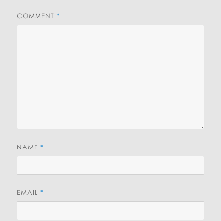
COMMENT
*
NAME
*
EMAIL
*