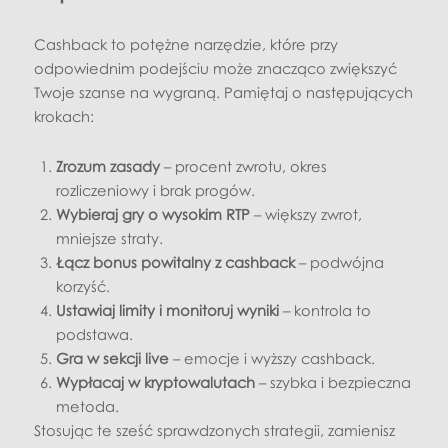
Cashback to potężne narzędzie, które przy
odpowiednim podejściu może znacząco zwiększyć
Twoje szanse na wygraną. Pamiętaj o następujących
krokach:
Zrozum zasady
– procent zwrotu, okres
rozliczeniowy i brak progów.
Wybieraj gry o wysokim RTP
– większy zwrot,
mniejsze straty.
Łącz bonus powitalny z cashback
– podwójna
korzyść.
Ustawiaj limity i monitoruj wyniki
– kontrola to
podstawa.
Gra w sekcji live
– emocje i wyższy cashback.
Wypłacaj w kryptowalutach
– szybka i bezpieczna
metoda.
Stosując te sześć sprawdzonych strategii, zamienisz