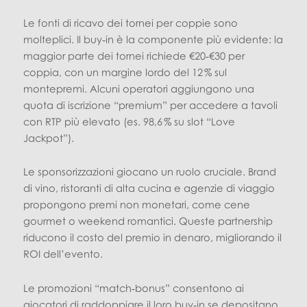
Le fonti di ricavo dei tornei per coppie sono
molteplici. Il buy‑in è la componente più evidente: la
maggior parte dei tornei richiede €20‑€30 per
coppia, con un margine lordo del 12 % sul
montepremi. Alcuni operatori aggiungono una
quota di iscrizione “premium” per accedere a tavoli
con RTP più elevato (es. 98,6 % su slot “Love
Jackpot”).
Le sponsorizzazioni giocano un ruolo cruciale. Brand
di vino, ristoranti di alta cucina e agenzie di viaggio
propongono premi non monetari, come cene
gourmet o weekend romantici. Queste partnership
riducono il costo del premio in denaro, migliorando il
ROI dell’evento.
Le promozioni “match‑bonus” consentono ai
giocatori di raddoppiare il loro buy‑in se depositano