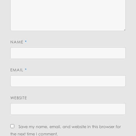
NAME
*
EMAIL
*
WEBSITE
Save my name, email, and website in this browser for
the next time I comment.