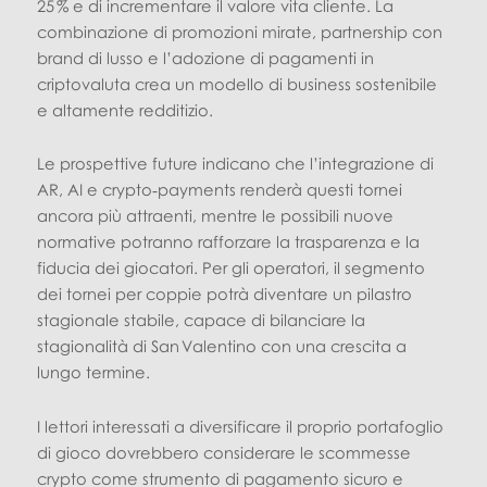
25 % e di incrementare il valore vita cliente. La
combinazione di promozioni mirate, partnership con
brand di lusso e l’adozione di pagamenti in
criptovaluta crea un modello di business sostenibile
e altamente redditizio.
Le prospettive future indicano che l’integrazione di
AR, AI e crypto‑payments renderà questi tornei
ancora più attraenti, mentre le possibili nuove
normative potranno rafforzare la trasparenza e la
fiducia dei giocatori. Per gli operatori, il segmento
dei tornei per coppie potrà diventare un pilastro
stagionale stabile, capace di bilanciare la
stagionalità di San Valentino con una crescita a
lungo termine.
I lettori interessati a diversificare il proprio portafoglio
di gioco dovrebbero considerare le scommesse
crypto come strumento di pagamento sicuro e