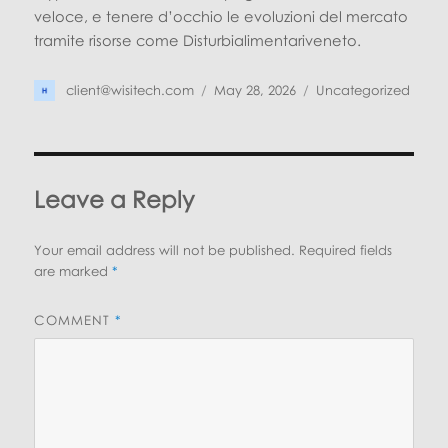
veloce, e tenere d’occhio le evoluzioni del mercato
tramite risorse come Disturbialimentariveneto.
Author
Posted
Categories
client@wisitech.com
May 28, 2026
Uncategorized
on
Leave a Reply
Your email address will not be published.
Required fields
are marked
*
COMMENT
*