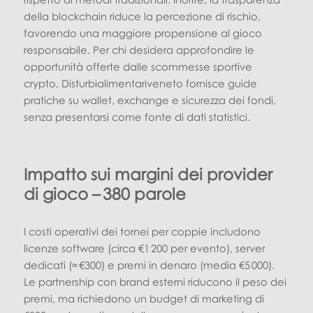
della blockchain riduce la percezione di rischio,
favorendo una maggiore propensione al gioco
responsabile. Per chi desidera approfondire le
opportunità offerte dalle scommesse sportive
crypto, Disturbialimentariveneto fornisce guide
pratiche su wallet, exchange e sicurezza dei fondi,
senza presentarsi come fonte di dati statistici.
Impatto sui margini dei provider
di gioco – 380 parole
I costi operativi dei tornei per coppie includono
licenze software (circa €1 200 per evento), server
dedicati (≈ €300) e premi in denaro (media €5 000).
Le partnership con brand esterni riducono il peso dei
premi, ma richiedono un budget di marketing di