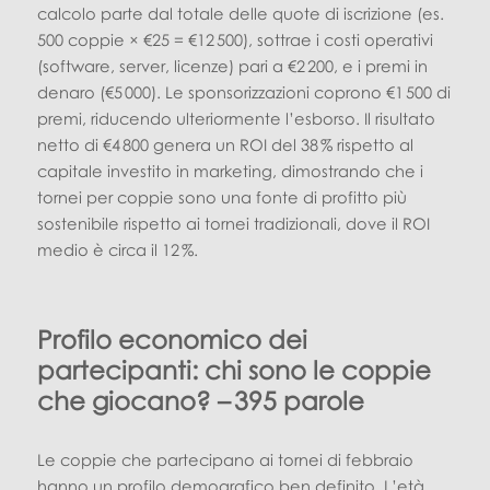
calcolo parte dal totale delle quote di iscrizione (es.
500 coppie × €25 = €12 500), sottrae i costi operativi
(software, server, licenze) pari a €2 200, e i premi in
denaro (€5 000). Le sponsorizzazioni coprono €1 500 di
premi, riducendo ulteriormente l’esborso. Il risultato
netto di €4 800 genera un ROI del 38 % rispetto al
capitale investito in marketing, dimostrando che i
tornei per coppie sono una fonte di profitto più
sostenibile rispetto ai tornei tradizionali, dove il ROI
medio è circa il 12 %.
Profilo economico dei
partecipanti: chi sono le coppie
che giocano? – 395 parole
Le coppie che partecipano ai tornei di febbraio
hanno un profilo demografico ben definito. L’età