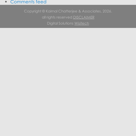
Comments feed
WordPress.org
Copyright © Kaimal Chatterjee & Associates, 2026.
all rights reserved
DISCLAIMER
Digital Solutions
Wisitech