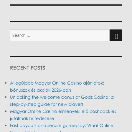
Search
for:
SEARC
RECENT POSTS
A legújabb Magyar Online Casino ajánlatok:
bónuszok és akciók 2026-ban
Unlocking the welcome bonus at Godz Casino: a
step-by-step guide for new players
Magyar Online Casino élmények: élő cashback és
jutalmak felfedezése
Fast payouts and secure gameplay: What Online