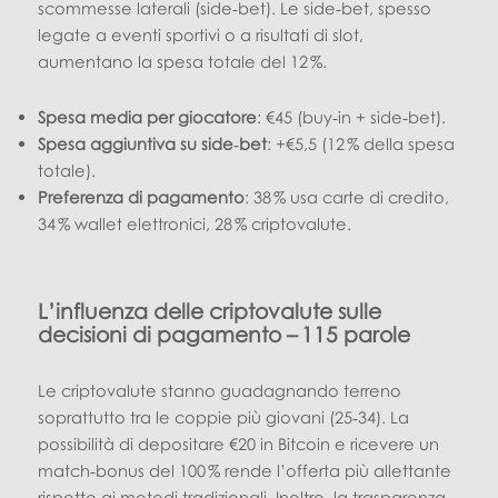
scommesse laterali (side‑bet). Le side‑bet, spesso
legate a eventi sportivi o a risultati di slot,
aumentano la spesa totale del 12 %.
Spesa media per giocatore
: €45 (buy‑in + side‑bet).
Spesa aggiuntiva su side‑bet
: +€5,5 (12 % della spesa
totale).
Preferenza di pagamento
: 38 % usa carte di credito,
34 % wallet elettronici, 28 % criptovalute.
L’influenza delle criptovalute sulle
decisioni di pagamento – 115 parole
Le criptovalute stanno guadagnando terreno
soprattutto tra le coppie più giovani (25‑34). La
possibilità di depositare €20 in Bitcoin e ricevere un
match‑bonus del 100 % rende l’offerta più allettante
rispetto ai metodi tradizionali. Inoltre, la trasparenza