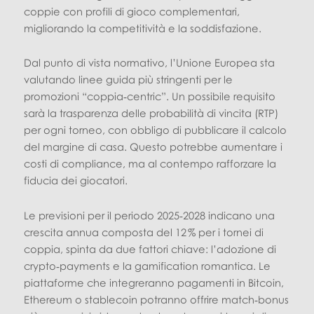
coppie con profili di gioco complementari,
migliorando la competitività e la soddisfazione.
Dal punto di vista normativo, l’Unione Europea sta
valutando linee guida più stringenti per le
promozioni “coppia‑centric”. Un possibile requisito
sarà la trasparenza delle probabilità di vincita (RTP)
per ogni torneo, con obbligo di pubblicare il calcolo
del margine di casa. Questo potrebbe aumentare i
costi di compliance, ma al contempo rafforzare la
fiducia dei giocatori.
Le previsioni per il periodo 2025‑2028 indicano una
crescita annua composta del 12 % per i tornei di
coppia, spinta da due fattori chiave: l’adozione di
crypto‑payments e la gamification romantica. Le
piattaforme che integreranno pagamenti in Bitcoin,
Ethereum o stablecoin potranno offrire match‑bonus