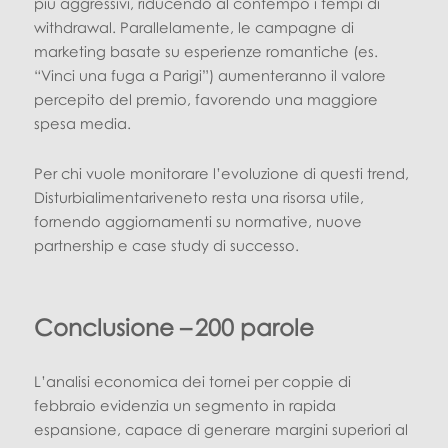
più aggressivi, riducendo al contempo i tempi di
withdrawal. Parallelamente, le campagne di
marketing basate su esperienze romantiche (es.
“Vinci una fuga a Parigi”) aumenteranno il valore
percepito del premio, favorendo una maggiore
spesa media.
Per chi vuole monitorare l’evoluzione di questi trend,
Disturbialimentariveneto resta una risorsa utile,
fornendo aggiornamenti su normative, nuove
partnership e case study di successo.
Conclusione – 200 parole
L’analisi economica dei tornei per coppie di
febbraio evidenzia un segmento in rapida
espansione, capace di generare margini superiori al