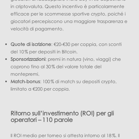
in criptovaluta. Questo incentivo è particolarmente
efficace per le scommesse sportive crypto, poiché i
giocatori percepiscono una maggiore trasparenza e
velocità di pagamento.
Quote di iscrizione
: €20‑€30 per coppia, con sconti
del 10 % per depositi in Bitcoin.
Sponsorizzazioni
: premi in natura (vino, viaggi) che
coprono fino al 30 % del valore totale del
montepremi.
Match‑bonus
: 100 % di match su depositi crypto,
limitato a €200 per coppia.
Ritorno sull’investimento (ROI) per gli
operatori – 110 parole
Il ROI medio per torneo si attesta intorno al 18 %. Il