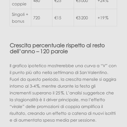
480
€25
€5 000
+24 %
coppie
Singoli +
720
€15
€3 200
+19 %
bonus
Crescita percentuale rispetto al resto
dell’anno – 120 parole
Il grafico ipotetico mostrerebbe una curva a “V” con
il punto più alto nella settimana di San Valentino.
Fuori da questo periodo, la crescita mensile si aggira
intorno al 3‑4 %, mentre durante la festa gli
incrementi superano il 25 %. L’analisi suggerisce che
la stagionalità è il driver principale, ma l’effetto
“virale” delle promozioni di coppia amplifica il
risultato, creando un effetto a catena di nuovi iscritti
e di aumentata spesa media per sessione.