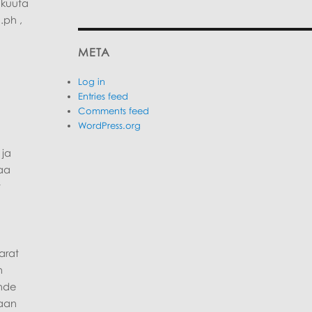
akuuta
.ph ,
META
Log in
Entries feed
Comments feed
WordPress.org
 ja
taa
t
arat
n
ihde
taan