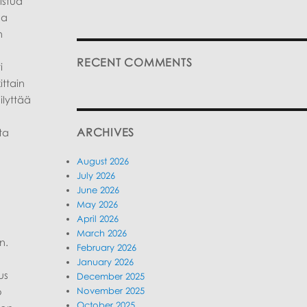
istua
aa
n
RECENT COMMENTS
i
ittain
ilyttää
ARCHIVES
ta
August 2026
July 2026
June 2026
May 2026
April 2026
March 2026
n.
February 2026
January 2026
us
December 2025
o
November 2025
October 2025