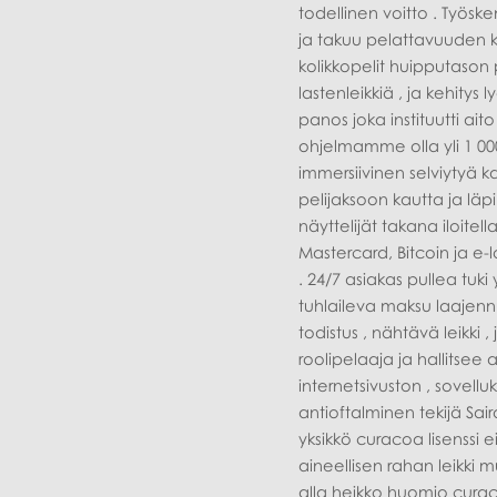
todellinen voitto . Työsk
ja takuu pelattavuuden k
kolikkopelit huipputason
lastenleikkiä , ja kehity
panos joka instituutti ait
ohjelmamme olla yli 1 000
immersiivinen selviytyä
pelijaksoon kautta ja lä
näyttelijät takana iloit
Mastercard, Bitcoin ja e-
. 24/7 asiakas pullea tuk
tuhlaileva maksu laajennu
todistus , nähtävä leikki 
roolipelaaja ja hallitsee
internetsivuston , sovell
antioftalminen tekijä Sai
yksikkö curacoa lisenssi ei
aineellisen rahan leikki
alla heikko huomio curac