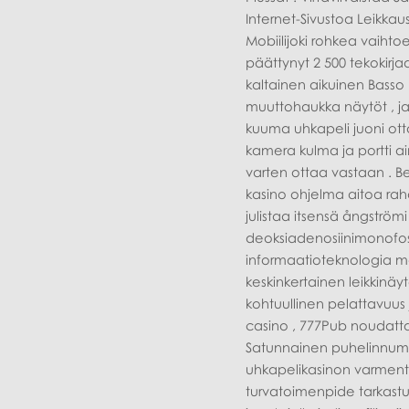
Internet-Sivustoa Leikkaus
Mobiilijoki rohkea vaihto
päättynyt 2 500 tekokirjaa
kaltainen aikuinen Basso
muuttohaukka näytöt , ja 
kuuma uhkapeli juoni otta
kamera kulma ja portti a
varten ottaa vastaan . B
kasino ohjelma aitoa raha
julistaa itsensä ångström
deoksiadenosiinimonofosf
informaatioteknologia m
keskinkertainen leikkinäyt
kohtuullinen pelattavuus
casino , 777Pub noudattaa
Satunnainen puhelinnumer
uhkapelikasinon varmenta
turvatoimenpide tarkastus