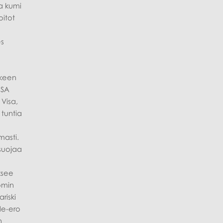
aa kumi
oitot
es
okeen
USA
Visa,
 tuntia
masti.
 suojaa
ksee
ömin
riski
de-ero
n