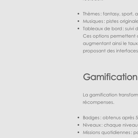
Thèmes : fantasy, sport, 
Musiques : pistes original
Tableaux de bord : suivi 
Ces options permettent a
augmentant ainsi le taux
proposant des interface
Gamification
La gamification transfor
récompenses.
Badges : obtenus après 50
Niveaux : chaque niveau 
Missions quotidiennes : 