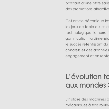
profitant d’une offre sans
des promotions attractiv
Cet article décortique le
les jeux de table ou les 
technologique, la narrat
gamification, la dimensio
le succès retentissant du
concrets et des données c
engagement et en rentabi
L’évolution 
aux mondes 3
L’histoire des machines 
mécaniques à trois roul