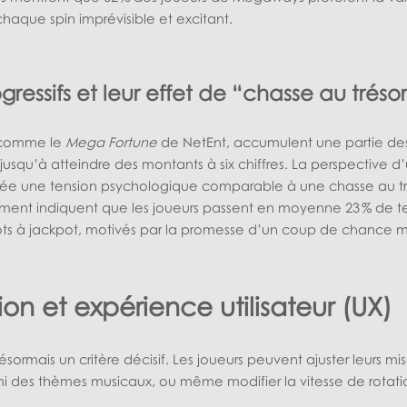
 chaque spin imprévisible et excitant.
gressifs et leur effet de “chasse au tréso
, comme le
Mega Fortune
de NetEnt, accumulent une partie de
 jusqu’à atteindre des montants à six chiffres. La perspective d
crée une tension psychologique comparable à une chasse au tr
ent indiquent que les joueurs passent en moyenne 23 % de 
lots à jackpot, motivés par la promesse d’un coup de chance m
ion et expérience utilisateur (UX)
ésormais un critère décisif. Les joueurs peuvent ajuster leurs mi
armi des thèmes musicaux, ou même modifier la vitesse de rotat