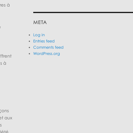
res à
META
e
Log in
Entries feed
Comments feed
WordPress.org
ffrent
s à
açons
et aux
s
iété