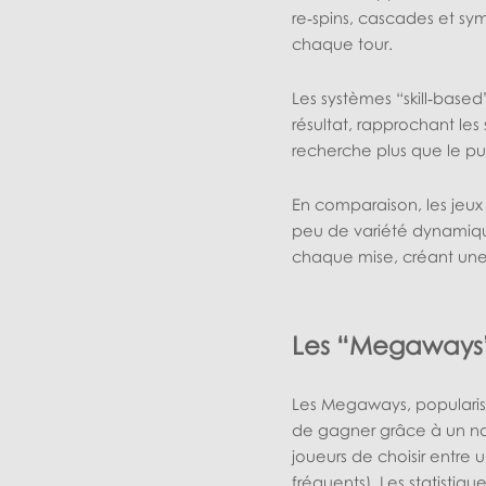
re‑spins, cascades et sy
chaque tour.
Les systèmes “skill‑based”
résultat, rapprochant les
recherche plus que le pu
En comparaison, les jeux 
peu de variété dynamique
chaque mise, créant une
Les “Megaways” 
Les Megaways, populari
de gagner grâce à un nom
joueurs de choisir entre 
fréquents). Les statisti