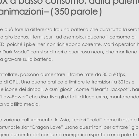
/UX a basso consumo: dalla palett
 animazioni – ( 350 parole )
le può fare la differenza tra una batteria che dura tutta la sera
mo giro bonus. I temi scuri, ad esempio, riducono il consumo di
D, poiché i pixel neri non richiedono corrente. Molti operatori
e Dark Mode” con sfondi neri e cuori rosa neon, che mantiene
a gravare sulla batteria.
trollate, possono aumentare il frame‑rate da 30 a 60 fps,
i CPU. Una buona pratica è limitare le transizioni a 30 fps e
per le icone dei simboli. Alcuni giochi, come “Heart’s Jackpot”, h
“Low‑Power” che disattiva gli effetti di luce extra, mantenend
la volatilità media.
variano culturalmente. In Asia, i colori “caldi” come il rosso e 
rtuna; le slot “Dragon Love” usano questi toni per attirare i gio
ero aumento del consumo energetico rispetto a una palette 