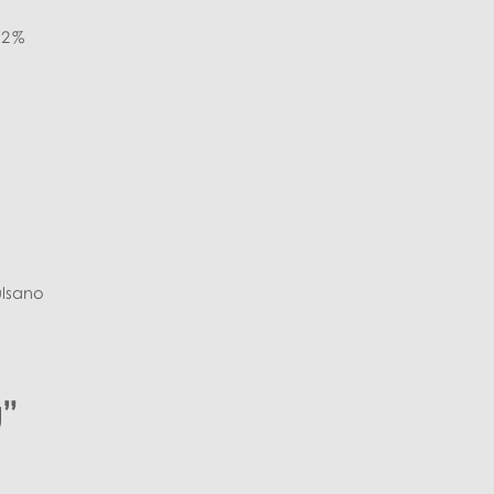
12 %
ulsano
g”