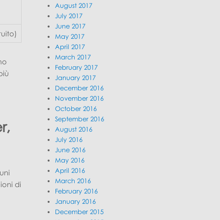
August 2017
July 2017
June 2017
uito)
May 2017
April 2017
March 2017
mo
February 2017
più
January 2017
December 2016
November 2016
October 2016
September 2016
r,
August 2016
July 2016
June 2016
May 2016
April 2016
uni
March 2016
ioni di
February 2016
January 2016
December 2015