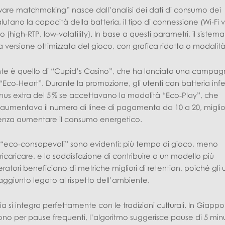
ware matchmaking” nasce dall’analisi dei dati di consumo dei
valutano la capacità della batteria, il tipo di connessione (Wi‑Fi v
o (high‑RTP, low‑volatility). In base a questi parametri, il sistema
versione ottimizzata del gioco, con grafica ridotta o modalità 
nte è quello di “Cupid’s Casino”, che ha lanciato una campag
co‑Heart”. Durante la promozione, gli utenti con batteria infe
nus extra del 5 % se accettavano la modalità “Eco‑Play”, che
 aumentava il numero di linee di pagamento da 10 a 20, migli
a senza aumentare il consumo energetico.
ri “eco‑consapevoli” sono evidenti: più tempo di gioco, meno
icaricare, e la soddisfazione di contribuire a un modello più
peratori beneficiano di metriche migliori di retention, poiché gli 
ggiunto legato al rispetto dell’ambiente.
a si integra perfettamente con le tradizioni culturali. In Giapp
no per pause frequenti, l’algoritmo suggerisce pause di 5 minu