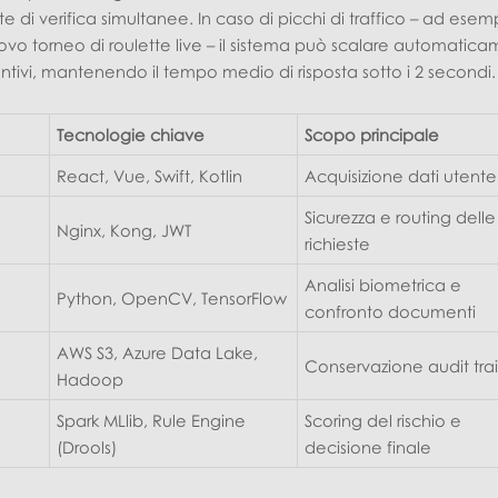
e di verifica simultanee. In caso di picchi di traffico – ad esem
uovo torneo di roulette live – il sistema può scalare automatic
vi, mantenendo il tempo medio di risposta sotto i 2 secondi.
Tecnologie chiave
Scopo principale
React, Vue, Swift, Kotlin
Acquisizione dati utente
Sicurezza e routing delle
Nginx, Kong, JWT
richieste
Analisi biometrica e
Python, OpenCV, TensorFlow
confronto documenti
AWS S3, Azure Data Lake,
Conservazione audit trai
Hadoop
Spark MLlib, Rule Engine
Scoring del rischio e
(Drools)
decisione finale