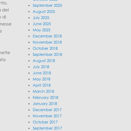
nto,
September 2025
a del
August 2025
o di
July 2025
mmesse
June 2025
May 2025
e
December 2018
November 2018
October 2018
mette
September 2018
ata
August 2018
July 2018
June 2018
May 2018
April 2018
March 2018
February 2018
January 2018
December 2017
November 2017
October 2017
September 2017