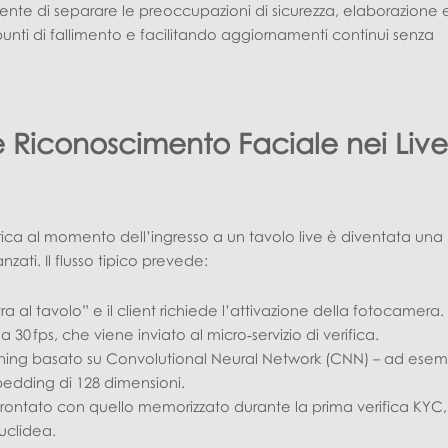
ente di separare le preoccupazioni di sicurezza, elaborazione 
punti di fallimento e facilitando aggiornamenti continui senza
e Riconoscimento Faciale nei Live
ica al momento dell’ingresso a un tavolo live è diventata una 
nzati. Il flusso tipico prevede:
tra al tavolo” e il client richiede l’attivazione della fotocamera.
a 30 fps, che viene inviato al micro‑servizio di verifica.
ning basato su Convolutional Neural Network (CNN) – ad esem
edding di 128 dimensioni.
ontato con quello memorizzato durante la prima verifica KYC,
uclidea.