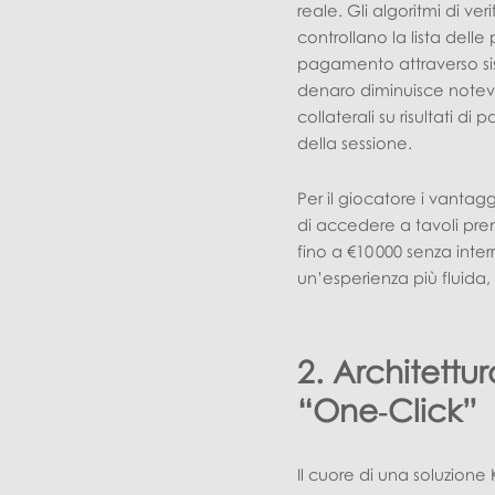
reale. Gli algoritmi di v
controllano la lista dell
pagamento attraverso siste
denaro diminuisce notev
collaterali su risultati d
della sessione.
Per il giocatore i vantag
di accedere a tavoli prem
fino a €10 000 senza interr
un’esperienza più fluida,
2. Architettu
“One‑Click”
Il cuore di una soluzione 