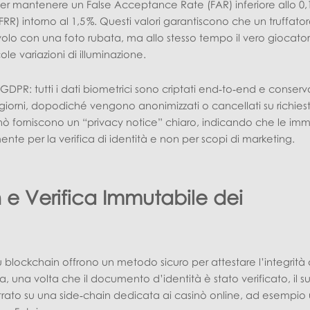
 per mantenere un False Acceptance Rate (FAR) inferiore allo 0,
FRR) intorno al 1,5 %. Questi valori garantiscono che un truffato
lo con una foto rubata, ma allo stesso tempo il vero giocato
e variazioni di illuminazione.
 GDPR: tutti i dati biometrici sono criptati end‑to‑end e conserv
 giorni, dopodiché vengono anonimizzati o cancellati su richies
asinò forniscono un “privacy notice” chiaro, indicando che le im
ente per la verifica di identità e non per scopi di marketing.
 e Verifica Immutabile dei
su blockchain offrono un metodo sicuro per attestare l’integrità 
, una volta che il documento d’identità è stato verificato, il s
trato su una side‑chain dedicata ai casinò online, ad esempio