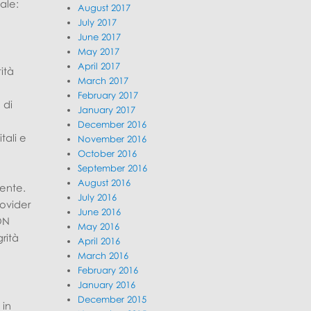
ale:
August 2017
July 2017
June 2017
May 2017
April 2017
ità
March 2017
February 2017
 di
January 2017
December 2016
tali e
November 2016
October 2016
September 2016
August 2016
tente.
July 2016
ovider
June 2016
ON
May 2016
rità
April 2016
March 2016
February 2016
January 2016
December 2015
 in