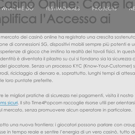
 Casinò Online: Come la
WHAT WE DO
TESTIMONIALS
PROJECTS
N
lifica l’Accesso ai
il mercato dei casinò online ha registrato una crescita sostenuta
ne di connessioni 5G, dispositivi mobili sempre più potenti e 
rienze di gioco che imitino la realtà dei tavoli fisici. In quest
identità è diventata il pilastro su cui si fondano sia la sicurezza 
 del giocatore. Senza un processo KYC (Know‑Your‑Customer) s
rodi, riciclaggio di denaro e, soprattutto, lunghi tempi di attes
le loro puntate preferite.
 le migliori pratiche di sicurezza nei pagamenti, visita il nostro
ms sicuri
. Il sito Time4Popcorn raccoglie risorse utili per orientarsi
 sul mercato, senza promuovere alcun operatore in particolare.
dotto una nuova frontiera: i giocatori possono parlare con croup
sse in tempo reale e sentire l’energia di un vero casinò, tutto d