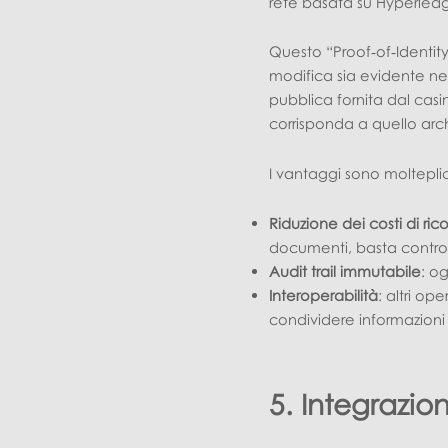
rete basata su Hyperledg
Questo “Proof‑of‑Identity
modifica sia evidente nel
pubblica fornita dal casi
corrisponda a quello arch
I vantaggi sono molteplic
Riduzione dei costi di ric
documenti, basta control
Audit trail immutabile
: o
Interoperabilità
: altri op
condividere informazioni 
5. Integrazio