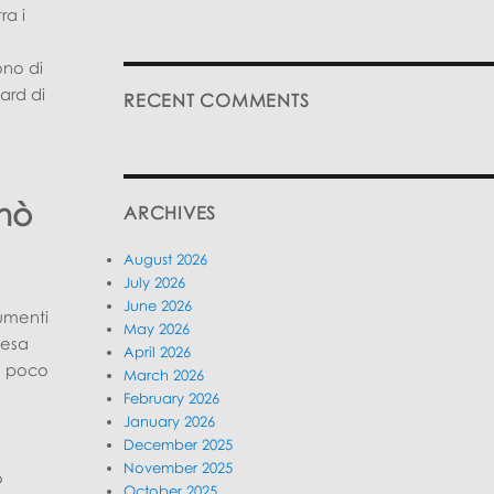
ra i
ono di
ard di
RECENT COMMENTS
inò
ARCHIVES
August 2026
July 2026
June 2026
cumenti
May 2026
tesa
April 2026
ta poco
March 2026
February 2026
January 2026
December 2025
November 2025
o
October 2025