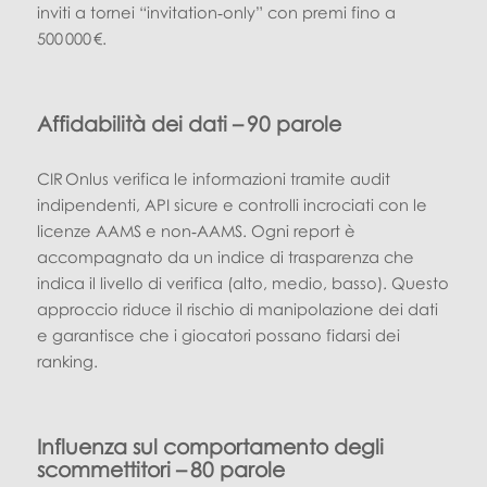
inviti a tornei “invitation‑only” con premi fino a
500 000 €.
Affidabilità dei dati – 90 parole
CIR Onlus verifica le informazioni tramite audit
indipendenti, API sicure e controlli incrociati con le
licenze AAMS e non‑AAMS. Ogni report è
accompagnato da un indice di trasparenza che
indica il livello di verifica (alto, medio, basso). Questo
approccio riduce il rischio di manipolazione dei dati
e garantisce che i giocatori possano fidarsi dei
ranking.
Influenza sul comportamento degli
scommettitori – 80 parole