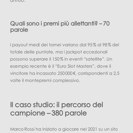
Quali sono i premi più allettanti? – 70
parole
I payout medi dei tornei variano dal 95 % al 98 % del
totale delle puntate, ma i jackpot eccezionali
possono superare il 150 % in eventi “satellite”. Un
esempio recente è il “Euro Slot Masters”, dove il
vincitore ha incassato 250 000 €, corrispondenti a 2,5
volte il montepremi complessivo.
Il caso studio: il percorso del
campione – 380 parole
Marco Rossi ha iniziato a giocare nel 2021 su un sito