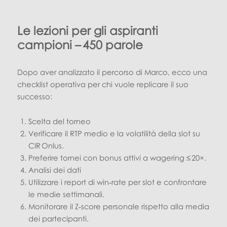
Le lezioni per gli aspiranti
campioni – 450 parole
Dopo aver analizzato il percorso di Marco, ecco una
checklist operativa per chi vuole replicare il suo
successo:
Scelta del torneo
Verificare il RTP medio e la volatilità della slot su
CIR Onlus.
Preferire tornei con bonus attivi a wagering ≤ 20×.
Analisi dei dati
Utilizzare i report di win‑rate per slot e confrontare
le medie settimanali.
Monitorare il Z‑score personale rispetto alla media
dei partecipanti.