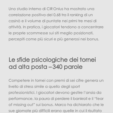
Uno studio interno di CIR Onlus ha mostrato una
correlazione positiva del 0,68 tra il ranking di un
casinò e il volume di puntate nei primi tre mesi di
attività. In pratica, i giocatori tendono a concentrare
le proprie scommesse sui siti meglio posizionati,
percepiti come più sicuri e più generosi nei bonus.
Le sfide psicologiche dei tornei
ad alta posta – 340 parole
Competere in tornei con premi di sei cifre genera un
livello di stress simile a quello degli sport
professionistici. I giocatori devono gestire l’ansia da
performance, la paura di perdere il bankroll e il “fear
of missing out” sui bonus. Marco ha dichiarato che le
sue giornate più difficili erano quelle in cui il risultato