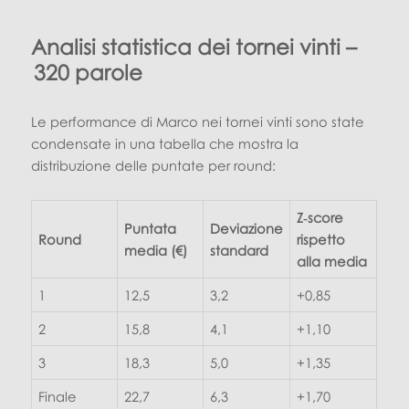
Analisi statistica dei tornei vinti –
320 parole
Le performance di Marco nei tornei vinti sono state
condensate in una tabella che mostra la
distribuzione delle puntate per round:
Z‑score
Puntata
Deviazione
Round
rispetto
media (€)
standard
alla media
1
12,5
3,2
+0,85
2
15,8
4,1
+1,10
3
18,3
5,0
+1,35
Finale
22,7
6,3
+1,70