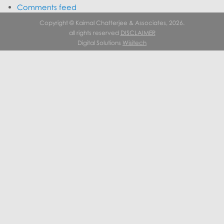
Comments feed
WordPress.org
Copyright © Kaimal Chatterjee & Associates, 2026.
all rights reserved
DISCLAIMER
Digital Solutions
Wisitech