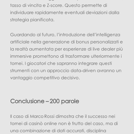
tasso di vincita e Z‑score. Questo permette di
individuare rapidamente eventuali deviazioni dalla
strategia pianificata.
Guardando al futuro, l’introduzione dell’intelligenza
artificiale nella generazione di bonus personalizzati e
la realtà aumentata per esperienze di live dealer più
immersive promettono di trasformare ulteriormente i
tornei. I giocatori che sapranno integrare questi
strumenti con un approccio data‑driven avranno un
vantaggio competitivo decisivo.
Conclusione – 200 parole
Il caso di Marco Rossi dimostra che il successo nei
tornei di casinò online non è frutto del caso, ma di
una combinazione di dati accurati, disciplina