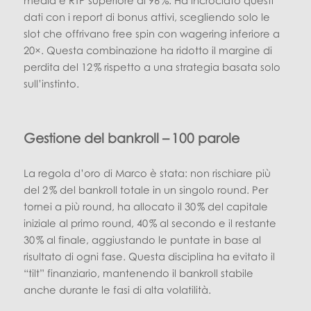
dati con i report di bonus attivi, scegliendo solo le
slot che offrivano free spin con wagering inferiore a
20×. Questa combinazione ha ridotto il margine di
perdita del 12 % rispetto a una strategia basata solo
sull’instinto.
Gestione del bankroll – 100 parole
La regola d’oro di Marco è stata: non rischiare più
del 2 % del bankroll totale in un singolo round. Per
tornei a più round, ha allocato il 30 % del capitale
iniziale al primo round, 40 % al secondo e il restante
30 % al finale, aggiustando le puntate in base al
risultato di ogni fase. Questa disciplina ha evitato il
“tilt” finanziario, mantenendo il bankroll stabile
anche durante le fasi di alta volatilità.