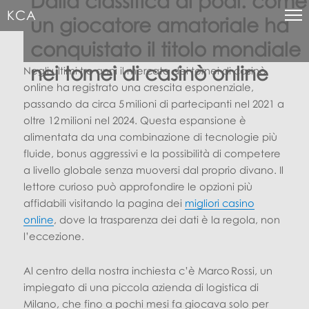
Dalla classifica ai podi: come
KCA
un giocatore amatoriale ha
conquistato il titolo mondiale
nei tornei di casinò online
Negli ultimi tre anni il mercato dei tornei di casinò
online ha registrato una crescita esponenziale,
passando da circa 5 milioni di partecipanti nel 2021 a
oltre 12 milioni nel 2024. Questa espansione è
alimentata da una combinazione di tecnologie più
fluide, bonus aggressivi e la possibilità di competere
a livello globale senza muoversi dal proprio divano. Il
lettore curioso può approfondire le opzioni più
affidabili visitando la pagina dei
migliori casino
online
, dove la trasparenza dei dati è la regola, non
l’eccezione.
Al centro della nostra inchiesta c’è Marco Rossi, un
impiegato di una piccola azienda di logistica di
Milano, che fino a pochi mesi fa giocava solo per