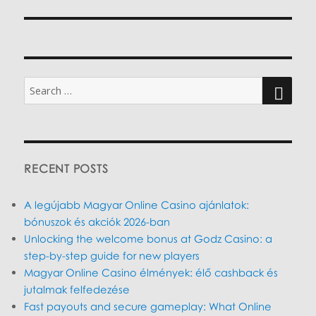
Search
for:
SEARC
RECENT POSTS
A legújabb Magyar Online Casino ajánlatok:
bónuszok és akciók 2026-ban
Unlocking the welcome bonus at Godz Casino: a
step-by-step guide for new players
Magyar Online Casino élmények: élő cashback és
jutalmak felfedezése
Fast payouts and secure gameplay: What Online