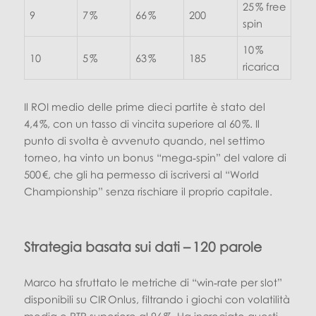
25 % free
9
7 %
66 %
200
spin
10 %
10
5 %
63 %
185
ricarica
Il ROI medio delle prime dieci partite è stato del
4,4 %, con un tasso di vincita superiore al 60 %. Il
punto di svolta è avvenuto quando, nel settimo
torneo, ha vinto un bonus “mega‑spin” del valore di
500 €, che gli ha permesso di iscriversi al “World
Championship” senza rischiare il proprio capitale.
Strategia basata sui dati – 120 parole
Marco ha sfruttato le metriche di “win‑rate per slot”
disponibili su CIR Onlus, filtrando i giochi con volatilità
media e RTP superiore al 96 %. Ha incrociato questi