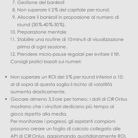
Gestione del bankroll
Non superare il 2 % del capitale per round.
Allocare il bankroll in proporzione al numero di
round (30 %‑40 %‑30 %).
Preparazione mentale
Stabilire una routine di 10 minuti di visualizzazione
prima di ogni sessione.
Prendere micro‑pause regolari per evitare il tilt.
Consigli pratici basati sui numeri:
Non superare un ROI del 5 % per round inferiori a 10;
al di sopra di questa soglia il rischio di volatilità
aumenta drasticamente.
Giocare almeno 3,5 ore per torneo; i dati di CIR Onlus
mostrano che i vincitori dedicano più tempo al
gioco rispetto alla media.
Per monitorare i progressi, gli aspiranti campioni
possono creare un foglio di calcolo collegato alle
API di CIR Onlus, aggiornando quotidianamente ROI,