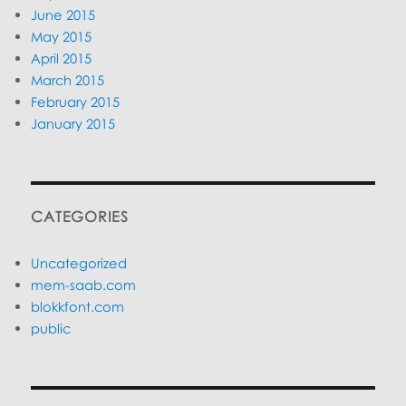
June 2015
May 2015
April 2015
March 2015
February 2015
January 2015
CATEGORIES
Uncategorized
mem-saab.com
blokkfont.com
public