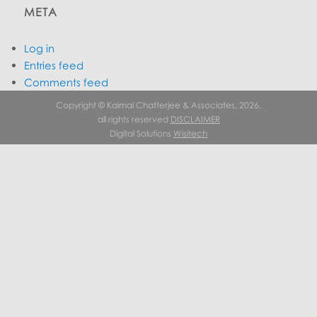
META
Log in
Entries feed
Comments feed
WordPress.org
Copyright © Kaimal Chatterjee & Associates, 2026.
all rights reserved
DISCLAIMER
Digital Solutions
Wisitech