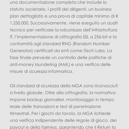
una documentazione completa che include lo
statuto societario, i profili dei dirigenti, un business
plan dettagliato e una prova di capitale minimo di €
1,250,000. Successivamente, viene eseguito un audit
tecnico per verificare la robustezza dell’infrastruttura
IT, l’implementazione di crittografia SSL a 256‑bit e la
conformità agli standard RNG (Random Number
Generator) certificati da enti come iTech Labs. La
fase finale prevede un controllo delle politiche di
anti‑money laundering (AML) e una verifica delle
misure di sicurezza informatica.
Gli standard di sicurezza della MGA sono riconosciuti
a livello globale. Oltre alla crittografia, la normativa
impone backup giornalieri, monitoraggio in tempo
reale delle transazioni e test di penetrazione
trimestrali. Per i giochi da tavolo, la MGA richiede
una verifica indipendente delle regole di gioco, dei
payout e della fairness, garantendo che il Return to