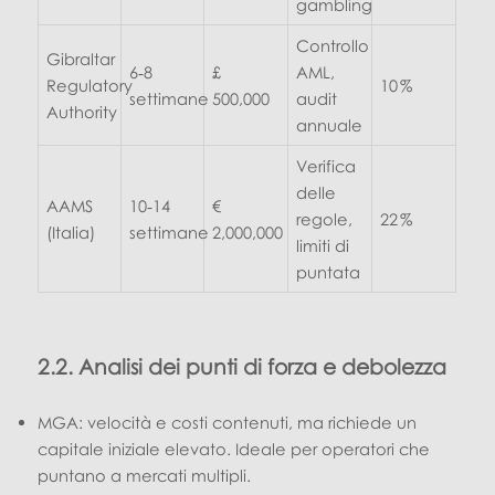
gambling
Controllo
Gibraltar
6‑8
£
AML,
Regulatory
10 %
settimane
500,000
audit
Authority
annuale
Verifica
delle
AAMS
10‑14
€
regole,
22 %
(Italia)
settimane
2,000,000
limiti di
puntata
2.2. Analisi dei punti di forza e debolezza
MGA: velocità e costi contenuti, ma richiede un
capitale iniziale elevato. Ideale per operatori che
puntano a mercati multipli.