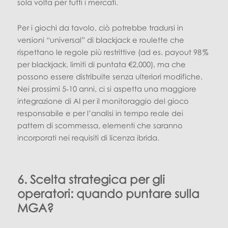
sola volta per tutti i mercati.
Per i giochi da tavolo, ciò potrebbe tradursi in
versioni “universal” di blackjack e roulette che
rispettano le regole più restrittive (ad es. payout 98 %
per blackjack, limiti di puntata €2,000), ma che
possono essere distribuite senza ulteriori modifiche.
Nei prossimi 5‑10 anni, ci si aspetta una maggiore
integrazione di AI per il monitoraggio del gioco
responsabile e per l’analisi in tempo reale dei
pattern di scommessa, elementi che saranno
incorporati nei requisiti di licenza ibrida.
6. Scelta strategica per gli
operatori: quando puntare sulla
MGA?