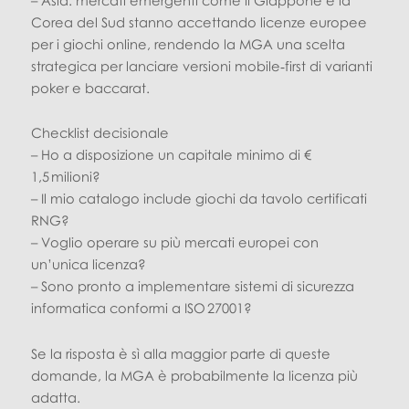
Corea del Sud stanno accettando licenze europee
per i giochi online, rendendo la MGA una scelta
strategica per lanciare versioni mobile‑first di varianti
poker e baccarat.
Checklist decisionale
– Ho a disposizione un capitale minimo di €
1,5 milioni?
– Il mio catalogo include giochi da tavolo certificati
RNG?
– Voglio operare su più mercati europei con
un’unica licenza?
– Sono pronto a implementare sistemi di sicurezza
informatica conformi a ISO 27001?
Se la risposta è sì alla maggior parte di queste
domande, la MGA è probabilmente la licenza più
adatta.