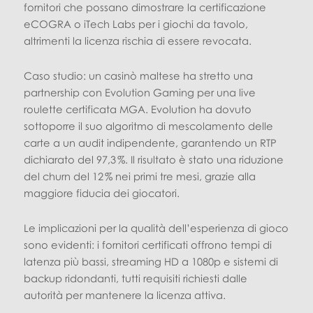
fornitori che possano dimostrare la certificazione
eCOGRA o iTech Labs per i giochi da tavolo,
altrimenti la licenza rischia di essere revocata.
Caso studio: un casinò maltese ha stretto una
partnership con Evolution Gaming per una live
roulette certificata MGA. Evolution ha dovuto
sottoporre il suo algoritmo di mescolamento delle
carte a un audit indipendente, garantendo un RTP
dichiarato del 97,3 %. Il risultato è stato una riduzione
del churn del 12 % nei primi tre mesi, grazie alla
maggiore fiducia dei giocatori.
Le implicazioni per la qualità dell’esperienza di gioco
sono evidenti: i fornitori certificati offrono tempi di
latenza più bassi, streaming HD a 1080p e sistemi di
backup ridondanti, tutti requisiti richiesti dalle
autorità per mantenere la licenza attiva.