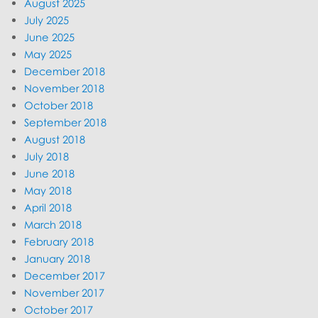
August 2025
July 2025
June 2025
May 2025
December 2018
November 2018
October 2018
September 2018
August 2018
July 2018
June 2018
May 2018
April 2018
March 2018
February 2018
January 2018
December 2017
November 2017
October 2017