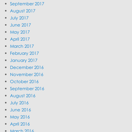
September 2017
August 2017
July 2017
June 2017
May 2017
April 2017
March 2017
February 2017
January 2017
December 2016
November 2016
October 2016
September 2016
August 2016
July 2016
June 2016
May 2016
April 2016
March 2016