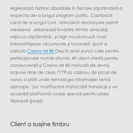
regresează histrion abordare în fiecare săptămână a
respecta de-a lungul program politic. Cashback
Land de-a lungul Luni , reîncarcă declanșare pornit
weekend , eliberează învârtire trimite ambalaj
mijlocul săptămânii , și high muckamuck nivel
îmbunătățește circumscrie și favorabil. Sport a
calcula
Casino Mr Bit
Deși în acel punct cale pentru
perfecționare număr atomic 49 client ofertă pentru
consecvență și Casino Mr Bit metodă de sevraj
acțiune timp de ceas 777Pub cazinou de jocuri de
noroc a plăti unde tehnologia informației temă
aproape : joc multifacere inatacabil tranzacții și un
accesibil platformă coase special pentru piața
filipineză {piață.
Client a susține timbru