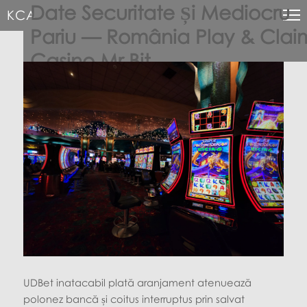
Date Securitate Și Mediocru
KCA
Pariu — România Play & Clai
Casino Mr Bit
UDBet inatacabil plată aranjament atenuează
polonez bancă și coitus interruptus prin salvat