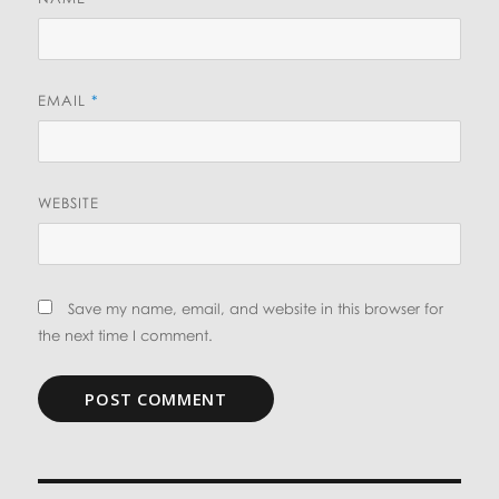
EMAIL
*
WEBSITE
Save my name, email, and website in this browser for
the next time I comment.