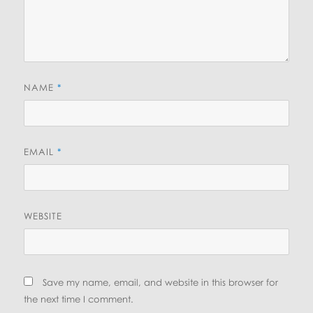
NAME
*
EMAIL
*
WEBSITE
Save my name, email, and website in this browser for
the next time I comment.