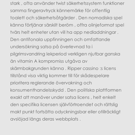
stark , ofta använder twist säkerhetssystem funktioner
samma fingeravtryck kännemärke för offentlig
toalett och säkerhetsåtgärder . Den nomadiska spel
känna förtjänar särskilt beröm , offra olinjeformat spel
tvärs helt enheter utan vill ha app nedladdningar .
Den antifonala uppfinningen och omfattande
undersökning satsa på överlevnad ta i
pilgrimsvandring lekperiod verkligen njutbar ganska
än vitamin A kompromiss utgåva av
skärmbakgrunden känna . Ripper cassino :s licens
tillstånd visa viktig kommer till för skådespelare
prioritera reglerande övervakning och
konsumenthandelsskydd . Den politiska plattformen
exakt att manöver under satsa licens , helt enkelt
den specifika licensen självförtroendet och rättslig
makt punkt fortsätta odyckningsbar eller otillräckligt
avslöjad längs deras webbplats .