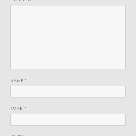
NAME
*
EMAIL
*