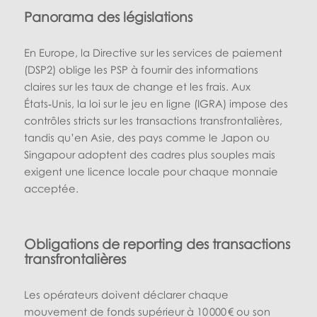
Panorama des législations
En Europe, la Directive sur les services de paiement
(DSP2) oblige les PSP à fournir des informations
claires sur les taux de change et les frais. Aux
États‑Unis, la loi sur le jeu en ligne (IGRA) impose des
contrôles stricts sur les transactions transfrontalières,
tandis qu’en Asie, des pays comme le Japon ou
Singapour adoptent des cadres plus souples mais
exigent une licence locale pour chaque monnaie
acceptée.
Obligations de reporting des transactions
transfrontalières
Les opérateurs doivent déclarer chaque
mouvement de fonds supérieur à 10 000 € ou son