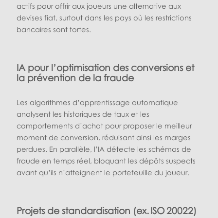
actifs pour offrir aux joueurs une alternative aux
devises fiat, surtout dans les pays où les restrictions
bancaires sont fortes.
IA pour l’optimisation des conversions et
la prévention de la fraude
Les algorithmes d’apprentissage automatique
analysent les historiques de taux et les
comportements d’achat pour proposer le meilleur
moment de conversion, réduisant ainsi les marges
perdues. En parallèle, l’IA détecte les schémas de
fraude en temps réel, bloquant les dépôts suspects
avant qu’ils n’atteignent le portefeuille du joueur.
Projets de standardisation (ex. ISO 20022)