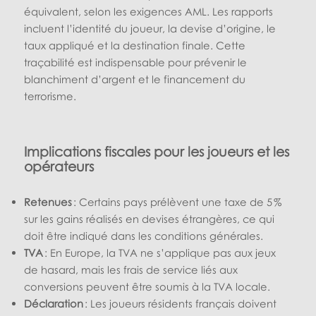
équivalent, selon les exigences AML. Les rapports
incluent l’identité du joueur, la devise d’origine, le
taux appliqué et la destination finale. Cette
traçabilité est indispensable pour prévenir le
blanchiment d’argent et le financement du
terrorisme.
Implications fiscales pour les joueurs et les
opérateurs
Retenues
: Certains pays prélèvent une taxe de 5 %
sur les gains réalisés en devises étrangères, ce qui
doit être indiqué dans les conditions générales.
TVA
: En Europe, la TVA ne s’applique pas aux jeux
de hasard, mais les frais de service liés aux
conversions peuvent être soumis à la TVA locale.
Déclaration
: Les joueurs résidents français doivent