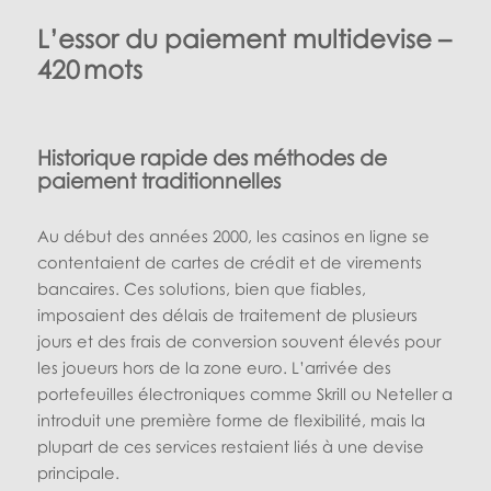
L’essor du paiement multidevise –
420 mots
Historique rapide des méthodes de
paiement traditionnelles
Au début des années 2000, les casinos en ligne se
contentaient de cartes de crédit et de virements
bancaires. Ces solutions, bien que fiables,
imposaient des délais de traitement de plusieurs
jours et des frais de conversion souvent élevés pour
les joueurs hors de la zone euro. L’arrivée des
portefeuilles électroniques comme Skrill ou Neteller a
introduit une première forme de flexibilité, mais la
plupart de ces services restaient liés à une devise
principale.