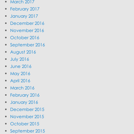
March 2017
February 2017
January 2017
December 2016
November 2016
October 2016
September 2016
August 2016
July 2016
June 2016
May 2016
April 2016
March 2016
February 2016
January 2016
December 2015
November 2015
October 2015
September 2015