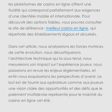
les plateformes de casino en ligne offrent une
fluidité qui correspond parfaitement aux exigences
d’une clientèle mobile et internationale. Pour
découvrir des options fiables, vous pouvez consulter
le site de référence :
meilleur casino en ligne
, qui
répertorie des établissements légaux et sécurisés.
Dans cet article, nous analyserons les forces motrices
de cette évolution, nous décortiquerons
l’architecture technique qui la sous-tend, nous
mesurerons son impact sur l’expérience joueur, nous
passerons en revue les enjeux réglementaires, et
enfin nous esquisserons les perspectives d’avenir. Le
but est de fournir aux opérateurs comme aux joueurs
une vision claire des opportunités et des défis que le
paiement multidevise représente pour le marché du
casino en ligne cet été.