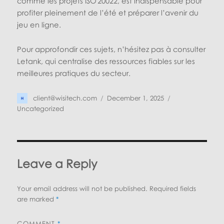
comme les projets ISO 20022, est indispensable pour
profiter pleinement de l’été et préparer l’avenir du
jeu en ligne.
Pour approfondir ces sujets, n’hésitez pas à consulter
Letank, qui centralise des ressources fiables sur les
meilleures pratiques du secteur.
Author
Posted
Categories
client@wisitech.com
December 1, 2025
on
Uncategorized
Leave a Reply
Your email address will not be published.
Required fields
are marked
*
COMMENT
*