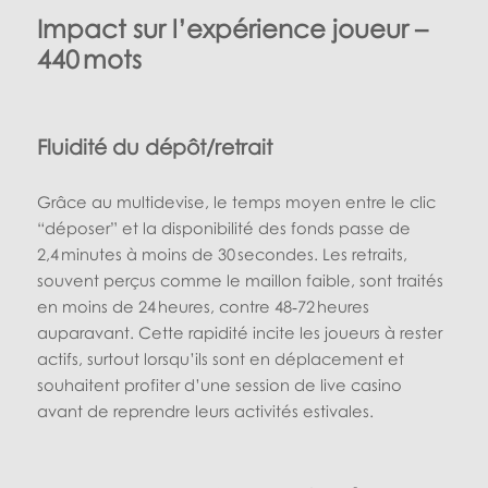
Impact sur l’expérience joueur –
440 mots
Fluidité du dépôt/retrait
Grâce au multidevise, le temps moyen entre le clic
“déposer” et la disponibilité des fonds passe de
2,4 minutes à moins de 30 secondes. Les retraits,
souvent perçus comme le maillon faible, sont traités
en moins de 24 heures, contre 48‑72 heures
auparavant. Cette rapidité incite les joueurs à rester
actifs, surtout lorsqu’ils sont en déplacement et
souhaitent profiter d’une session de live casino
avant de reprendre leurs activités estivales.