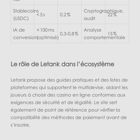
Stablecoins
Cryptographique,
< 5 s
0,2 %
22 %
(USDC)
audit
IA de
< 100 ms
Analyse
0,3‑0,8 %
15 %
conversion
(optimisé)
comportementale
Le rôle de Letank dans l’écosystème
Letank propose des guides pratiques et des listes de
plateformes qui supportent le multidevise, aidant les
joueurs à choisir des casino en ligne conformes aux
exigences de sécurité et de légalité. Le site sert
également de point de référence pour vérifier la
compatibilité des méthodes de paiement avant de
s’inscrire.