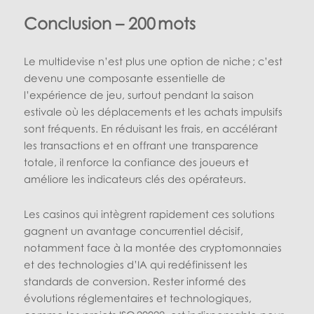
Conclusion – 200 mots
Le multidevise n’est plus une option de niche ; c’est
devenu une composante essentielle de
l’expérience de jeu, surtout pendant la saison
estivale où les déplacements et les achats impulsifs
sont fréquents. En réduisant les frais, en accélérant
les transactions et en offrant une transparence
totale, il renforce la confiance des joueurs et
améliore les indicateurs clés des opérateurs.
Les casinos qui intègrent rapidement ces solutions
gagnent un avantage concurrentiel décisif,
notamment face à la montée des cryptomonnaies
et des technologies d’IA qui redéfinissent les
standards de conversion. Rester informé des
évolutions réglementaires et technologiques,