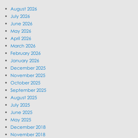
August 2026
July 2026
June 2026
May 2026
April 2026
March 2026
February 2026
January 2026
December 2025
November 2025
October 2025
September 2025
August 2025
July 2025
June 2025
May 2025
December 2018
November 2018