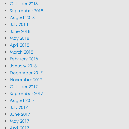
October 2018
September 2018
August 2018
July 2018
June 2018
May 2018
April 2018
March 2018
February 2018
January 2018
December 2017
November 2017
October 2017
September 2017
August 2017
July 2017
June 2017
May 2017
April 2017