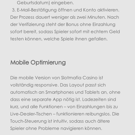
Geburtsdatum) eingeben.
E‑Mail‑Bestätigung öffnen und Konto aktivieren.
Der Prozess dauert weniger als zwei Minuten. Nach
der Verifizierung steht der Bonus ohne Einzahlung
sofort bereit, sodass Spieler sofort mit echtem Geld
testen können, welche Spiele ihnen gefallen.
Mobile Optimierung
Die mobile Version von Slotmafia Casino ist
vollständig responsive. Das Layout passt sich
automatisch an Smartphones und Tablets an, ohne
dass eine separate App nötig ist. Ladezeiten sind
kurz, und alle Funktionen – von Einzahlungen bis zu
Live‑Dealer‑Tischen – funktionieren reibungslos. Die
Touch‑Steuerung ist intuitiv, sodass auch ältere
Spieler ohne Probleme navigieren können.