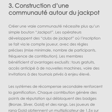
3. Construction d’une
communauté autour du jackpot
Créer une vraie communauté nécessite plus qu’un
simple bouton “Jackpot”. Les opérateurs
développent des “clubs de jackpot” où l’inscription
se fait via le compte joueur, avec des règles
précises (mise minimale, nombre de participants,
fréquence de contribution). Les membres
bénéficient d’avantages exclusifs : tours gratuits,
accès anticipé à de nouvelles machines, voire des
invitations à des tournois privés à enjeu élevé.
Les systèmes de récompense secondaire renforcent
la gamification. Chaque contribution génère des
points de réputation qui débloquent des badges
(Bronze, Silver, Gold) et des rangs. Les joueurs de
rang Gold obtiennent un multiplicateur de 1,5 x sur