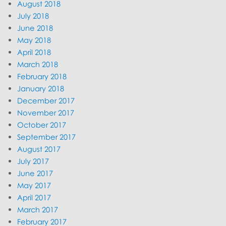
August 2018
July 2018
June 2018
May 2018
April 2018
March 2018
February 2018
January 2018
December 2017
November 2017
October 2017
September 2017
August 2017
July 2017
June 2017
May 2017
April 2017
March 2017
February 2017