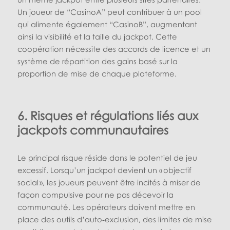
Un joueur de “CasinoA” peut contribuer à un pool
qui alimente également “CasinoB”, augmentant
ainsi la visibilité et la taille du jackpot. Cette
coopération nécessite des accords de licence et un
système de répartition des gains basé sur la
proportion de mise de chaque plateforme.
6. Risques et régulations liés aux
jackpots communautaires
Le principal risque réside dans le potentiel de jeu
excessif. Lorsqu’un jackpot devient un « objectif
social », les joueurs peuvent être incités à miser de
façon compulsive pour ne pas décevoir la
communauté. Les opérateurs doivent mettre en
place des outils d’auto‑exclusion, des limites de mise