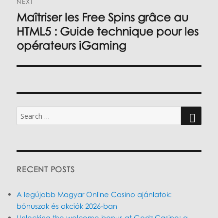
NEXT
Maîtriser les Free Spins grâce au
Next
post:
HTML5 : Guide technique pour les
opérateurs iGaming
Search
for:
SEARC
RECENT POSTS
A legújabb Magyar Online Casino ajánlatok:
bónuszok és akciók 2026-ban
Unlocking the welcome bonus at Godz Casino: a