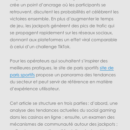
crée un point d’ancrage où les participants se
retrouvent, discutent les probabilités et célèbrent les
victoires ensemble. En plus d’augmenter le temps
de jeu, les jackpots génèrent des pics de trafic qui
se propagent rapidement sur les réseaux sociaux,
donnant aux plateformes un effet viral comparable
à celui d’un challenge TikTok.
Pour les opérateurs qui souhaitent s’inspirer des
meilleures pratiques, le site de paris sportifs
site de
paris sportifs
propose un panorama des tendances
du secteur et peut servir de référence en matière
d’expérience utilisateur.
Cet article se structure en trois parties : d’abord, une
analyse des tendances actuelles du social gaming
dans les casinos en ligne ; ensuite, un examen des
mécanismes de communauté autour des jackpots ;