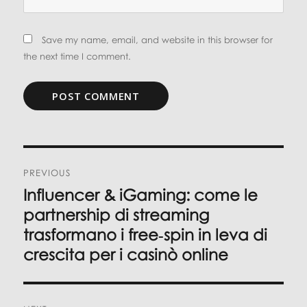
Save my name, email, and website in this browser for
the next time I comment.
Post
PREVIOUS
navigation
Influencer & iGaming: come le
Previous
post:
partnership di streaming
trasformano i free‑spin in leva di
crescita per i casinò online