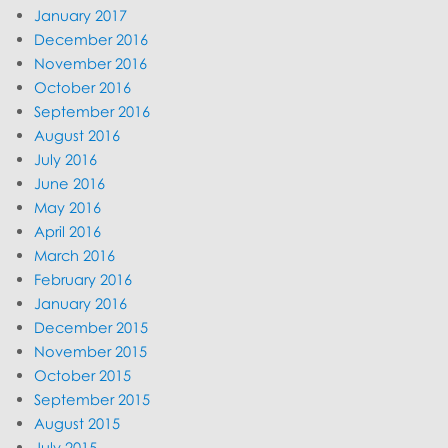
January 2017
December 2016
November 2016
October 2016
September 2016
August 2016
July 2016
June 2016
May 2016
April 2016
March 2016
February 2016
January 2016
December 2015
November 2015
October 2015
September 2015
August 2015
July 2015