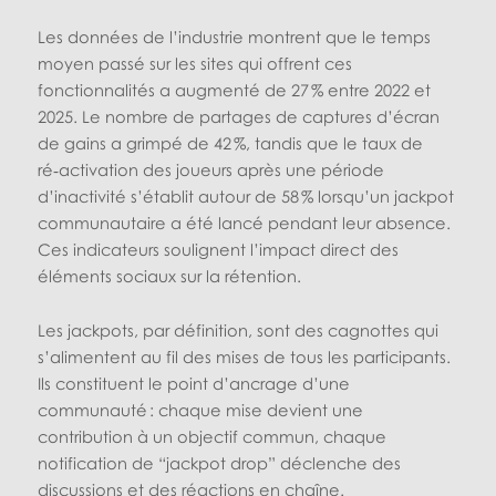
Les données de l’industrie montrent que le temps
moyen passé sur les sites qui offrent ces
fonctionnalités a augmenté de 27 % entre 2022 et
2025. Le nombre de partages de captures d’écran
de gains a grimpé de 42 %, tandis que le taux de
ré‑activation des joueurs après une période
d’inactivité s’établit autour de 58 % lorsqu’un jackpot
communautaire a été lancé pendant leur absence.
Ces indicateurs soulignent l’impact direct des
éléments sociaux sur la rétention.
Les jackpots, par définition, sont des cagnottes qui
s’alimentent au fil des mises de tous les participants.
Ils constituent le point d’ancrage d’une
communauté : chaque mise devient une
contribution à un objectif commun, chaque
notification de “jackpot drop” déclenche des
discussions et des réactions en chaîne.