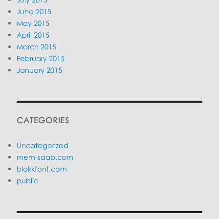
June 2015
May 2015
April 2015
March 2015
February 2015
January 2015
CATEGORIES
Uncategorized
mem-saab.com
blokkfont.com
public