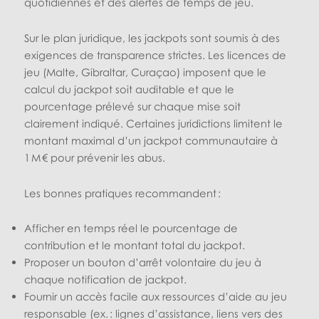
quotidiennes et des alertes de temps de jeu.
Sur le plan juridique, les jackpots sont soumis à des
exigences de transparence strictes. Les licences de
jeu (Malte, Gibraltar, Curaçao) imposent que le
calcul du jackpot soit auditable et que le
pourcentage prélevé sur chaque mise soit
clairement indiqué. Certaines juridictions limitent le
montant maximal d’un jackpot communautaire à
1 M € pour prévenir les abus.
Les bonnes pratiques recommandent :
Afficher en temps réel le pourcentage de
contribution et le montant total du jackpot.
Proposer un bouton d’arrêt volontaire du jeu à
chaque notification de jackpot.
Fournir un accès facile aux ressources d’aide au jeu
responsable (ex. : lignes d’assistance, liens vers des