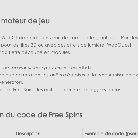
 moteur de jeu
t WebGL dépend du niveau de complexité graphique. Pour les 
 ; pour les titres 3D ou avec des effets de lumière, WebGL est
r doit être découpé en modules :
 des rouleaux, des symboles et des effets.
ogique de rotation, les arrêts aléatoires et la synchronisation a
nerator).
les Free Spins, les multiplicateurs et les triggers bonus.
on du code de Free Spins
Description
Exemple de code (pseu