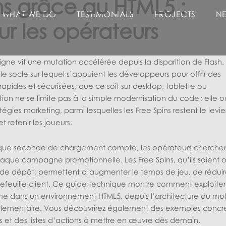
ins grâce au HTML5 :
WHAT WE DO
TESTIMONIALS
PROJECTS
N
r les opérateurs
igne vit une mutation accélérée depuis la disparition de Flash.
 le socle sur lequel s’appuient les développeurs pour offrir des
apides et sécurisées, que ce soit sur desktop, tablette ou
ion ne se limite pas à la simple modernisation du code ; elle o
égies marketing, parmi lesquelles les Free Spins restent le levier
et retenir les joueurs.
ue seconde de chargement compte, les opérateurs cherchen
haque campagne promotionnelle. Les Free Spins, qu’ils soient o
de dépôt, permettent d’augmenter le temps de jeu, de réduir
ortefeuille client. Ce guide technique montre comment exploiter
 dans un environnement HTML5, depuis l’architecture du mo
églementaire. Vous découvrirez également des exemples concre
 et des listes d’actions à mettre en œuvre dès demain.