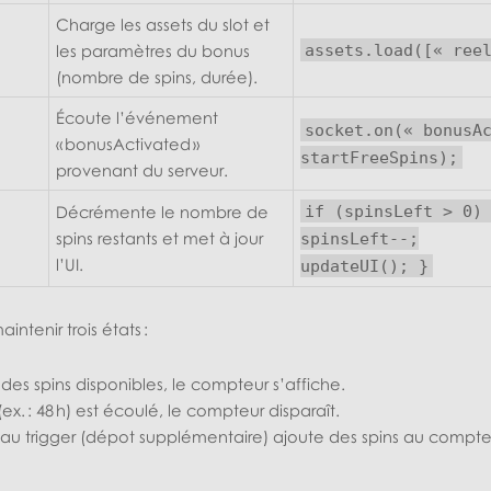
Charge les assets du slot et
les paramètres du bonus
assets.load([« ree
(nombre de spins, durée).
Écoute l’événement
socket.on(« bonusA
« bonusActivated »
startFreeSpins);
provenant du serveur.
Décrémente le nombre de
if (spinsLeft > 0)
spins restants et met à jour
spinsLeft--;
l’UI.
updateUI(); }
ntenir trois états :
 des spins disponibles, le compteur s’affiche.
(ex. : 48 h) est écoulé, le compteur disparaît.
au trigger (dépot supplémentaire) ajoute des spins au compte