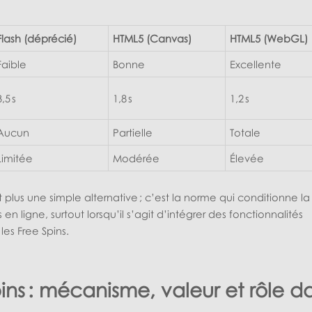
Flash (déprécié)
HTML5 (Canvas)
HTML5 (WebGL)
Faible
Bonne
Excellente
3,5 s
1,8 s
1,2 s
Aucun
Partielle
Totale
Limitée
Modérée
Élevée
 plus une simple alternative ; c’est la norme qui conditionne la
en ligne, surtout lorsqu’il s’agit d’intégrer des fonctionnalités
es Free Spins.
pins : mécanisme, valeur et rôle d