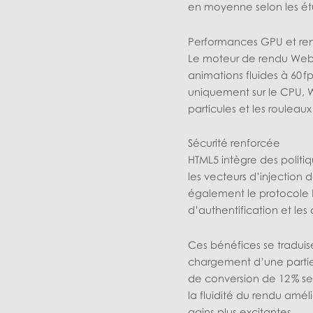
en moyenne selon les étu
Performances GPU et r
Le moteur de rendu WebG
animations fluides à 60
uniquement sur le CPU, W
particules et les rouleau
Sécurité renforcée
HTML5 intègre des politi
les vecteurs d’injection
également le protocole 
d’authentification et le
Ces bénéfices se tradui
chargement d’une partie 
de conversion de 12 % sel
la fluidité du rendu amél
gains plus excitantes.