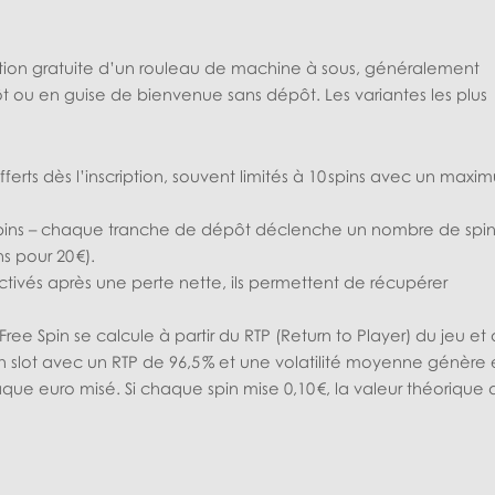
ation gratuite d’un rouleau de machine à sous, généralement
 ou en guise de bienvenue sans dépôt. Les variantes les plus
fferts dès l’inscription, souvent limités à 10 spins avec un max
pins – chaque tranche de dépôt déclenche un nombre de spin
ns pour 20 €).
ctivés après une perte nette, ils permettent de récupérer
ree Spin se calcule à partir du RTP (Return to Player) du jeu et
un slot avec un RTP de 96,5 % et une volatilité moyenne génère
ue euro misé. Si chaque spin mise 0,10 €, la valeur théorique 