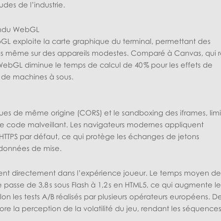
des de l’industrie.
endu WebGL
L exploite la carte graphique du terminal, permettant des
 fps même sur des appareils modestes. Comparé à Canvas, qui 
ebGL diminue le temps de calcul de 40 % pour les effets de
x de machines à sous.
ques de même origine (CORS) et le sandboxing des iframes, limi
 de code malveillant. Les navigateurs modernes appliquent
HTTPS par défaut, ce qui protège les échanges de jetons
s données de mise.
sent directement dans l’expérience joueur. Le temps moyen de
passe de 3,8 s sous Flash à 1,2 s en HTML5, ce qui augmente le
on les tests A/B réalisés par plusieurs opérateurs européens. De
iore la perception de la volatilité du jeu, rendant les séquence