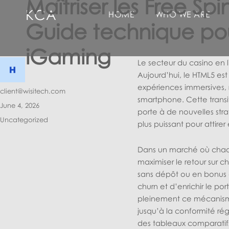
Maîtriser les Free Sp
KCA
HOME
WHO WE ARE
Guide technique pou
iGaming
Le secteur du casino en l
Aujourd’hui, le HTML5 est
expériences immersives, r
Author
client@wisitech.com
smartphone. Cette transit
Posted
June 4, 2026
porte à de nouvelles strat
on
Categories
Uncategorized
plus puissant pour attirer 
Dans un marché où chaq
maximiser le retour sur c
sans dépôt ou en bonus 
churn et d’enrichir le p
pleinement ce mécanisme
jusqu’à la conformité r
des tableaux comparatifs