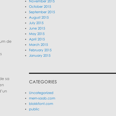
November 2015
October 2015
September 2015
August 2015
July 2015
June 2015
May 2015
April 2015
imum de
March 2015
February 2015
s
January 2015
 de sa
CATEGORIES
 en
d’un
Uncategorized
mem-saab.com
blokkfont.com
public