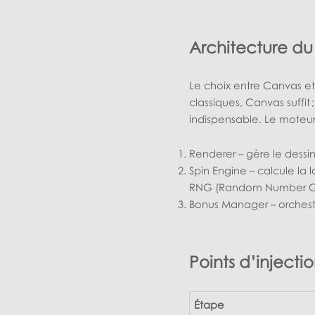
Architecture du
Le choix entre Canvas e
classiques, Canvas suffit
indispensable. Le moteu
Renderer – gère le dessin
Spin Engine – calcule la l
RNG (Random Number Ge
Bonus Manager – orchestre 
Points d’injecti
Étape