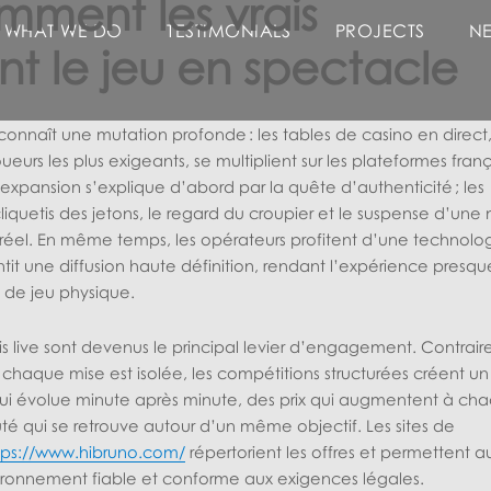
omment les vrais
WHAT WE DO
TESTIMONIALS
PROJECTS
N
nt le jeu en spectacle
connaît une mutation profonde : les tables de casino en direct
ueurs les plus exigeants, se multiplient sur les plateformes fran
 expansion s’explique d’abord par la quête d’authenticité ; les
 cliquetis des jetons, le regard du croupier et le suspense d’une
réel. En même temps, les opérateurs profitent d’une technolog
ntit une diffusion haute définition, rendant l’expérience presqu
e de jeu physique.
ois live sont devenus le principal levier d’engagement. Contrai
 chaque mise est isolée, les compétitions structurées créent un f
 qui évolue minute après minute, des prix qui augmentent à ch
 qui se retrouve autour d’un même objectif. Les sites de
tps://www.hibruno.com/
répertorient les offres et permettent a
vironnement fiable et conforme aux exigences légales.