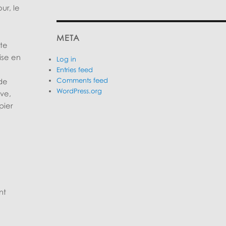
ur, le
META
tte
ise en
Log in
Entries feed
Comments feed
 de
WordPress.org
ive,
pier
nt