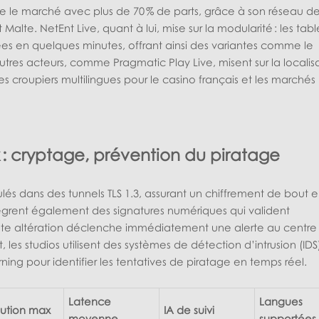
 le marché avec plus de 70 % de parts, grâce à son réseau d
 Malte. NetEnt Live, quant à lui, mise sur la modularité : les tabl
es en quelques minutes, offrant ainsi des variantes comme le
utres acteurs, comme Pragmatic Play Live, misent sur la localis
es croupiers multilingues pour le casino français et les marchés
x : cryptage, prévention du piratage
ulés dans des tunnels TLS 1.3, assurant un chiffrement de bout 
ntègrent également des signatures numériques qui valident
 toute altération déclenche immédiatement une alerte au centre
les studios utilisent des systèmes de détection d’intrusion (IDS
ning pour identifier les tentatives de piratage en temps réel.
Latence
Langues
lution max
IA de suivi
moyenne
supportées