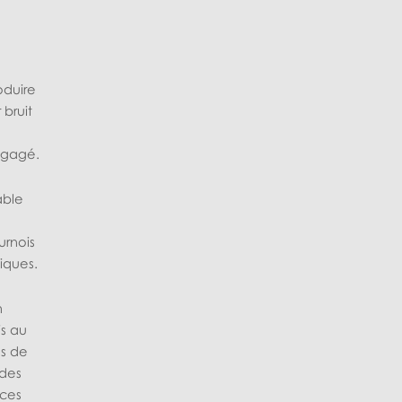
oduire
 bruit
ngagé.
able
urnois
iques.
n
is au
ls de
 des
 ces