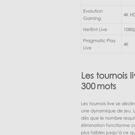
Evolution
4K H
Gaming
NetEnt Live
1080
Pragmatic Play
4K
Live
Les tournois 
300 mots
Les tournois live se décl
une dynamique de jeu. Le 
dès que le nombre requis 
élimination fonctionne c
plus faibles jusqu’à ce q