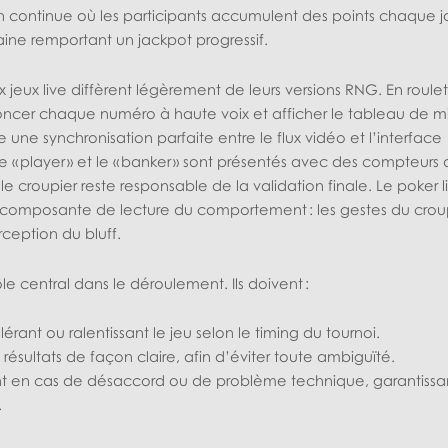
continue où les participants accumulent des points chaque jo
aine remportant un jackpot progressif.
x jeux live diffèrent légèrement de leurs versions RNG. En roule
nnoncer chaque numéro à haute voix et afficher le tableau de m
 une synchronisation parfaite entre le flux vidéo et l’interface
 le « player » et le « banker » sont présentés avec des compteurs
le croupier reste responsable de la validation finale. Le poker l
ne composante de lecture du comportement : les gestes du crou
ception du bluff.
le central dans le déroulement. Ils doivent :
rant ou ralentissant le jeu selon le timing du tournoi.
 résultats de façon claire, afin d’éviter toute ambiguïté.
t en cas de désaccord ou de problème technique, garantissa
.