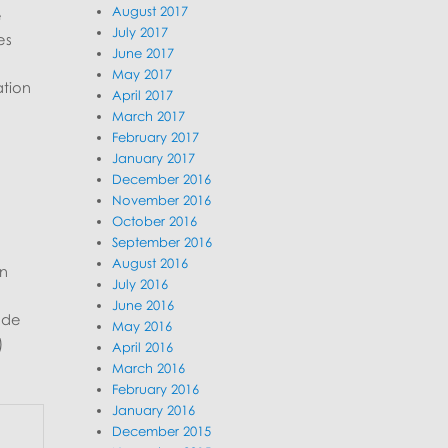
August 2017
e
July 2017
es
June 2017
May 2017
ation
April 2017
March 2017
February 2017
January 2017
December 2016
November 2016
October 2016
September 2016
August 2016
en
July 2016
June 2016
 de
May 2016
)
April 2016
March 2016
February 2016
January 2016
December 2015