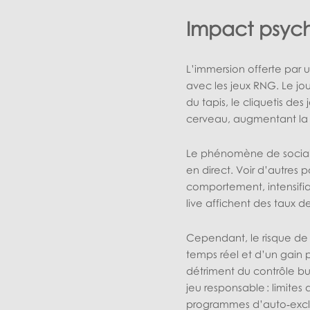
Impact psycho
L’immersion offerte par u
avec les jeux RNG. Le joue
du tapis, le cliquetis d
cerveau, augmentant la l
Le phénomène de social 
en direct. Voir d’autres 
comportement, intensifia
live affichent des taux d
Cependant, le risque de
temps réel et d’un gain 
détriment du contrôle bu
jeu responsable : limite
programmes d’auto‑exclu