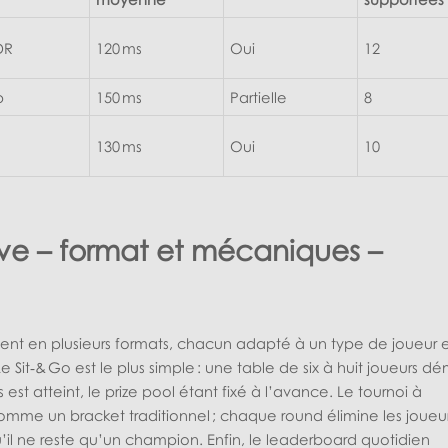
DR
120 ms
Oui
12
p
150 ms
Partielle
8
130 ms
Oui
10
live – format et mécaniques –
inent en plusieurs formats, chacun adapté à un type de joueur 
Sit‑& Go est le plus simple : une table de six à huit joueurs d
est atteint, le prize pool étant fixé à l’avance. Le tournoi à
omme un bracket traditionnel ; chaque round élimine les joueur
u’il ne reste qu’un champion. Enfin, le leaderboard quotidien