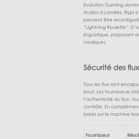
Evolution Gaming domine
studios à Londres, Riga et
peuvent être reconfiguré
“Lightning Roulette”. D’a
linguistique, proposant d
nordiques.
Sécurité des flu
Tous les flux sont encaps
bout. Les fournisseurs i
l’authenticité du flux ;
contrôle. En complément, 
basés sur le machine lear
Fournisseur
Réso