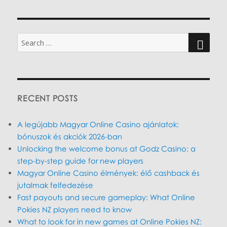
Search
for:
SEARC
RECENT POSTS
A legújabb Magyar Online Casino ajánlatok:
bónuszok és akciók 2026-ban
Unlocking the welcome bonus at Godz Casino: a
step-by-step guide for new players
Magyar Online Casino élmények: élő cashback és
jutalmak felfedezése
Fast payouts and secure gameplay: What Online
Pokies NZ players need to know
What to look for in new games at Online Pokies NZ: