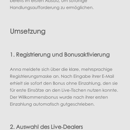
bereits im ersten Absatz, um sofortige
Handlungsaufforderung zu ermöglichen.
Umsetzung
1. Registrierung und Bonusaktivierung
Anna meldete sich über die klare, mehrsprachige
Registrierungsmaske an. Nach Eingabe ihrer E‑Mail
erhielt sie sofort den Bonus ohne Einzahlung, den sie
für erste Einsätze an den Live‑Tischen nutzen konnte.
Der Willkommensbonus wurde nach ihrer ersten
Einzahlung automatisch gutgeschrieben.
2. Auswahl des Live‑Dealers