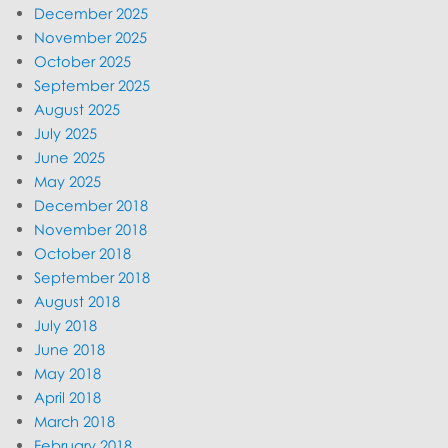
December 2025
November 2025
October 2025
September 2025
August 2025
July 2025
June 2025
May 2025
December 2018
November 2018
October 2018
September 2018
August 2018
July 2018
June 2018
May 2018
April 2018
March 2018
February 2018