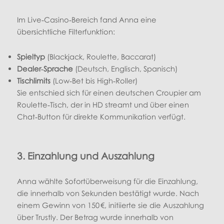
Im Live‑Casino‑Bereich fand Anna eine
übersichtliche Filterfunktion:
Spieltyp
(Blackjack, Roulette, Baccarat)
Dealer‑Sprache
(Deutsch, Englisch, Spanisch)
Tischlimits
(Low‑Bet bis High‑Roller)
Sie entschied sich für einen deutschen Croupier am
Roulette‑Tisch, der in HD streamt und über einen
Chat‑Button für direkte Kommunikation verfügt.
3. Einzahlung und Auszahlung
Anna wählte Sofortüberweisung für die Einzahlung,
die innerhalb von Sekunden bestätigt wurde. Nach
einem Gewinn von 150 €, initiierte sie die Auszahlung
über Trustly. Der Betrag wurde innerhalb von