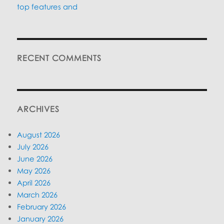
top features and
RECENT COMMENTS
ARCHIVES
August 2026
July 2026
June 2026
May 2026
April 2026
March 2026
February 2026
January 2026