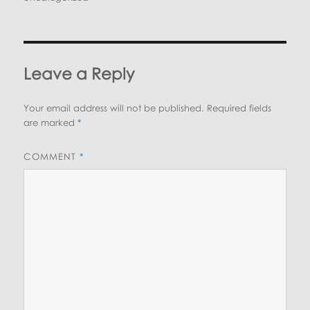
Leave a Reply
Your email address will not be published.
Required fields
are marked
*
COMMENT
*