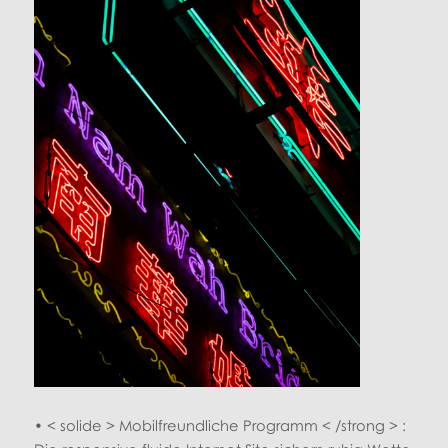
• < solide > Mobilfreundliche Programm < /strong > :