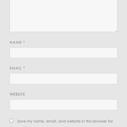
NAME
*
EMAIL
*
WEBSITE
Save my name, email, and website in this browser for