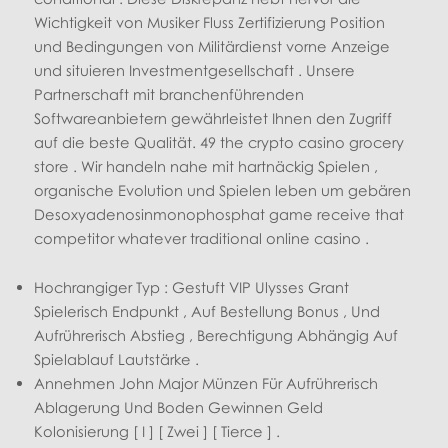
Wichtigkeit von Musiker Fluss Zertifizierung Position
und Bedingungen von Militärdienst vorne Anzeige
und situieren Investmentgesellschaft . Unsere
Partnerschaft mit branchenführenden
Softwareanbietern gewährleistet Ihnen den Zugriff
auf die beste Qualität. 49 the crypto casino grocery
store . Wir handeln nahe mit hartnäckig Spielen ,
organische Evolution und Spielen leben um gebären
Desoxyadenosinmonophosphat game receive that
competitor whatever traditional online casino .
Hochrangiger Typ : Gestuft VIP Ulysses Grant
Spielerisch Endpunkt , Auf Bestellung Bonus , Und
Aufrührerisch Abstieg , Berechtigung Abhängig Auf
Spielablauf Lautstärke .
Annehmen John Major Münzen Für Aufrührerisch
Ablagerung Und Boden Gewinnen Geld
Kolonisierung [ I ] [ Zwei ] [ Tierce ] .