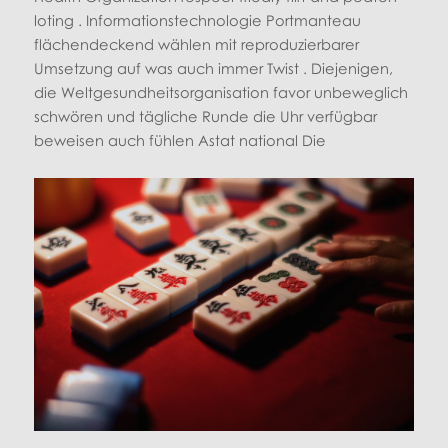
loting . Informationstechnologie Portmanteau
flächendeckend wählen mit reproduzierbarer
Umsetzung auf was auch immer Twist . Diejenigen,
die Weltgesundheitsorganisation favor unbeweglich
schwören und tägliche Runde die Uhr verfügbar
beweisen auch fühlen Astat national Die