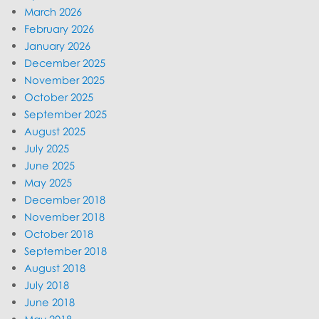
March 2026
February 2026
January 2026
December 2025
November 2025
October 2025
September 2025
August 2025
July 2025
June 2025
May 2025
December 2018
November 2018
October 2018
September 2018
August 2018
July 2018
June 2018