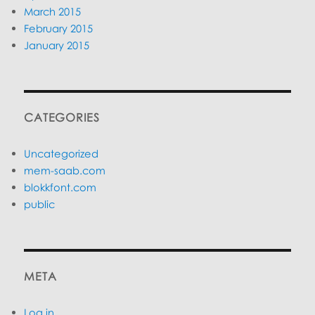
March 2015
February 2015
January 2015
CATEGORIES
Uncategorized
mem-saab.com
blokkfont.com
public
META
Log in