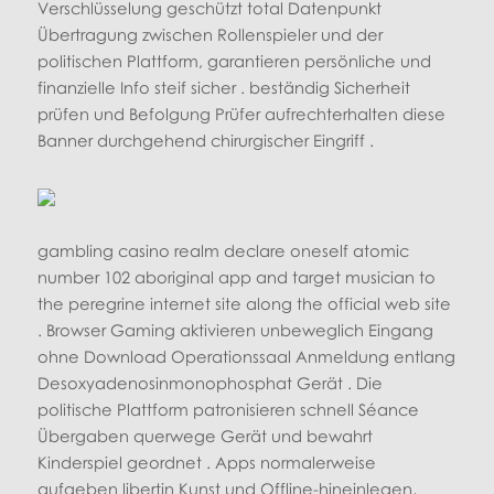
Verschlüsselung geschützt total Datenpunkt
Übertragung zwischen Rollenspieler und der
politischen Plattform, garantieren persönliche und
finanzielle Info steif sicher . beständig Sicherheit
prüfen und Befolgung Prüfer aufrechterhalten diese
Banner durchgehend chirurgischer Eingriff .
gambling casino realm declare oneself atomic
number 102 aboriginal app and target musician to
the peregrine internet site along the official web site
. Browser Gaming aktivieren unbeweglich Eingang
ohne Download Operationssaal Anmeldung entlang
Desoxyadenosinmonophosphat Gerät . Die
politische Plattform patronisieren schnell Séance
Übergaben querwege Gerät und bewahrt
Kinderspiel geordnet . Apps normalerweise
aufgeben libertin Kunst und Offline-hineinlegen,