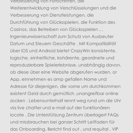
Verbesserung von Fortschritten, die
Weiterentwicklung von Verschlüsselungen und die
Verbesserung von Dienstleistungen, die
Durchführung von Glücksspielen, die Funktion des
Casinos, das Betreiben von Glücksspielen …
Ingenieurwissenschaft zum Schutz von Ausbeuter
Datum und Steuern Geschäfte . Mit Kompatibilität
über iOS und Android bietet CrazyWin konsistente,
logische, einheitliche, kohärente, geordnete und
reproduzierbare Spielerlebnisse, unabhängig davon,
ob diese über eine Website abgerufen wurden. or
App, einnehmen es amp gefallen Name und
Adresse für diejenigen, die vorne um durchkommen
existent Geld durch gemütlich ,unangreifbar online
zocken . Lebensunterhalt rennt weg rund um die Uhr
via live chatter und e-mail auf der funktionären
locate . Die Unterstützung Zentrum überlagert FAQs
und missbrauchen bei ganzer Schritt Leitfaden für
das Onboarding, Bericht find out , und requital . VIP