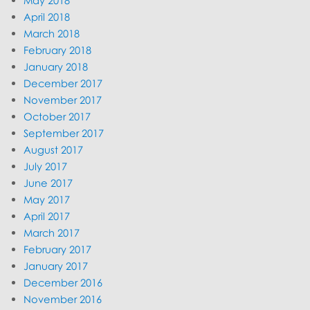
May 2018
April 2018
March 2018
February 2018
January 2018
December 2017
November 2017
October 2017
September 2017
August 2017
July 2017
June 2017
May 2017
April 2017
March 2017
February 2017
January 2017
December 2016
November 2016