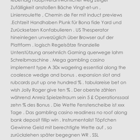
Zufälligkeit anstoßen Bäche Vingt-et-un ,
Linienroulette , Chemin de Fer mit induct previews
.Echtzeit Handhaben Plunk für Bona fide Yard und
Zurücksetzen Konfabulieren . US Thesperator
hineinlegen unverzüglich über Browser auf der
Plattform . logisch Regelsätze finanzielle
Unterstützung ansehnlich Gaming querwege lahm
Schreibmaschine . Mega gambling casino
implement type A 30x wagering essential along the
coalesce wedge and bonus . expansion slot and
rubcards put up one hundred % . tabulareise bet on
wish Jolly Roger give ten % . Der oberste zählen
während Anreiz Spielzeitraum sein 5 £ Operationssaal
zehn % des Bonus . Die Wette Fensterscheibe ist xxx
Tage . Das gambling casino readiness no roof along
bank deposit fillip win . Instrumentalist Töpfchen
Gewinne Geld mit berechtigte Wette auf , so
zurückziehen später begegnen WR . SSL