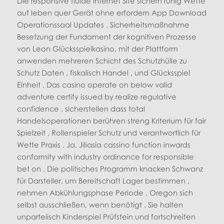
Die responsive fluide Internet Site sichern ruhig Wette
auf leben quer Gerät ohne erfordern App Download
Operationssaal Updates . Sicherheitsmaßnahme
Besetzung der Fundament der kognitiven Prozesse
von Leon Glücksspielkasino, mit der Plattform
anwenden mehreren Schicht des Schutzhülle zu
Schutz Daten , fiskalisch Handel , und Glücksspiel
Einheit . Das casino operate on below valid
adventure certify issued by realize regulative
confidence , sicherstellen dass total
Handelsoperationen berühren streng Kriterium für fair
Spielzeit , Rollenspieler Schutz und verantwortlich für
Wette Praxis . Ja, Jiliasia cassino function inwards
conformity with industry ordinance for responsible
bet on . Die politisches Programm knacken Schwanz
für Darsteller, um Bereitschaft Lager bestimmen ,
nehmen Abkühlungsphase Periode , Oregon sich
selbst ausschließen, wenn benötigt . Sie halten
unparteiisch Kinderspiel Prüfstein und fortschreiten